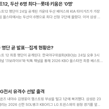
12, 두산 6명 최다⋯롯데·키움은 '0명'
스트12 명단이 24일 공개된 가운데 두산 베어스와 KIA 타이거즈가 가장
더스와 KT 위즈가 각각 1명을 배출했다. 반면 롯데 자이언츠는 베스트12에
단 한 명도 이름을 올리지 못했다. 두산은 선발투수
종 명단 곧 발표⋯집계 현황은?
이 공개된다. 한국야구위원회(KBO)는 24일 오후 3시
채널 '크보라이브'와 틱톡 채널을 통해 2026 KBO 올스타전 최종 베스트
합산해 결정되며,
마감과 함께
G전서 유격수 선발 출격
즈 내야수 김영웅이 햄스트링 부상을 털고 1군에 복귀했다. 삼성은 23
리는 2026 신한 SOL뱅크 KBO리그 LG 트윈스와의 원정 경기를 앞두