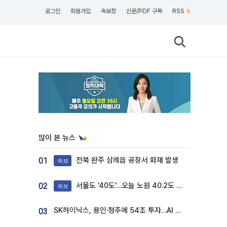
로그인
회원가입
속보창
신문/PDF 구독
RSS
많이 본 뉴스
전북 완주 삼례읍 공장서 화재 발생
01
속보
서울도 '40도'…오늘 노원 40.2도 기록
02
속보
SK하이닉스, 용인·청주에 54조 투자…AI 메모리 생산기지 키운다
03