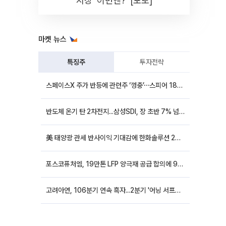
시장 '이번엔?' [포토]
마켓 뉴스
특징주
투자전략
스페이스X 주가 반등에 관련주 ‘껑충’⋯스피어 18%ㆍ에이치브이엠 12%↑
반도체 온기 탄 2차전지...삼성SDI, 장 초반 7% 넘게 껑충
美 태양광 관세 반사이익 기대감에 한화솔루션 20%대·OCI홀딩스 14%대 급등
포스코퓨처엠, 19만톤 LFP 양극재 공급 합의에 9%대 강세
고려아연, 106분기 연속 흑자...2분기 '어닝 서프라이즈'에 장 초반 12%대 강세