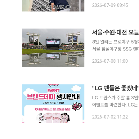
화 구단 공식 유튜브 채널
2026-07-09 08:45
을 찾는다는 소식을 듣고 
서울·수원·대전 오
8일 열리는 프로야구 5경
서울 잠실야구장 SSG 랜
화생명볼파크 NC 다이노스
2026-07-08 11:00
KT위즈파크 키움 히어로즈
"LG 팬들은 좋겠
LG 트윈스가 주말 홈 3
이벤트를 마련한다. LG는 2일 "3일부터 5일까지 서울 잠실야구장에서 열리는 2026 신한 SOL
KBO리그 한화 이글스와의 홈
2026-07-02 11:22
3연전 첫 경기에서는 헬