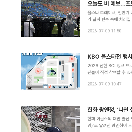
오늘도 비 예보…프
올스타 브레이크, 전반기 
가 날씨 변수 속에 치러질 전망이다. 이날 KBO리그는 오후 6시 30
트윈스-삼성 라이온즈전, 
2026-07-09 11:50
NC 다이노스-한화 이글스
KBO 올스타전 행
2026 신한 SOL뱅크 
팬들이 직접 참여할 수 있는 행사 일정
이’에서는 오후 4시부터
2026-07-09 10:47
하는 팬 페스트가 열린다.
한화 왕옌청, ‘나연 
한화 이글스의 대만 출신 
명)’로 알려진 왕옌청이 트