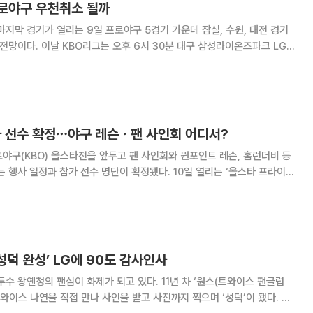
로야구 우천취소 될까
마지막 경기가 열리는 9일 프로야구 5경기 가운데 잠실, 수원, 대전 경기
분 대구 삼성라이온즈파크 LG
부산 사직야구장 KIA 타이거즈-롯데 자이언츠전, 대전 한화생명볼파크
전, 서울 잠실야구장 SSG 랜더
사 선수 확정⋯야구 레슨ㆍ팬 사인회 어디서?
프로야구(KBO) 올스타전을 앞두고 팬 사인회와 원포인트 레슨, 홈런더비 등
과 참가 선수 명단이 확정됐다. 10일 열리는 ‘올스타 프라이데
 잠실종합운동장 2주차장 내 팬 페스트존에서 퓨처스 올스타 선수들과 함께
 행사장 내 배팅존과 피칭존에서는
성덕 완성’ LG에 90도 감사인사
투수 왕옌청의 팬심이 화제가 되고 있다. 11년 차 ‘원스(트와이스 팬클럽
와이스 나연을 직접 만나 사인을 받고 사진까지 찍으며 ‘성덕’이 됐다. 한