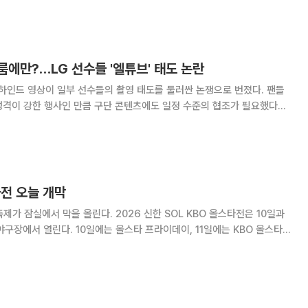
 시구는 한국 배우가 펜웨이 파크에서 시구자로 나서
에만?…LG 선수들 '엘튜브' 태도 논란
하인드 영상이 일부 선수들의 촬영 태도를 둘러싼 논쟁으로 번졌다. 팬들
성격이 강한 행사인 만큼 구단 콘텐츠에도 일정 수준의 협조가 필요했다고
 공개했다. 영상에는 박해민과
타전 오늘 개막
올린다. 2026 신한 SOL KBO 올스타전은 10일과
실야구장에서 열린다. 10일에는 올스타 프라이데이, 11일에는 KBO 올스타전
를 마친 KBO리그는 이날부터 올스타 브레이크에 들어가고, 팬들은 이틀
과는 다른 축제의 시간을