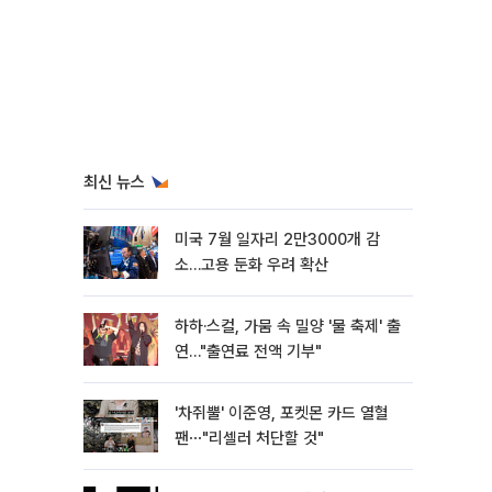
최신 뉴스
미국 7월 일자리 2만3000개 감
소…고용 둔화 우려 확산
하하·스컬, 가뭄 속 밀양 '물 축제' 출
연…"출연료 전액 기부"
'차쥐뿔' 이준영, 포켓몬 카드 열혈
팬⋯"리셀러 처단할 것"