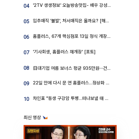
'2TV 생생정보' 오늘방송맛집- 배우 강성진 단골! 쌀국수ㆍ푸팟퐁 커리 맛집 '블○○○'
04
입추매직 '불발', 처서매직은 올까요? [해시태그]
05
홈플러스, 67개 핵심점포 13일 정식 개장…영업 재개 속도
06
'기사회생, 홈플러스 재개장' [포토]
07
08
日대기업 여름 보너스 평균 935만원⋯건설회사 1800만 넘어
22일 만에 다시 문 연 홈플러스…정상화 바쁜데 재고 없어 ‘발동동’[가보니]
09
차인표 "동생 구강암 투병…떠나보낼 때 가장 힘들었다”
10
최신 영상