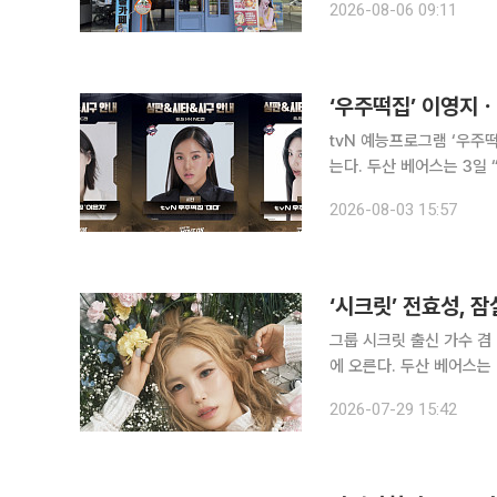
2026-08-06 09:11
계은행사거리본점을 오픈하고 
‘우주떡집’ 이영지
tvN 예능프로그램 ‘우주
는다. 두산 베어스는 3일 “5일 서울 잠실야구장에서 열리는 NC 다이노스와의 2026 신한 쏠 KBO
리그 홈경기에서 이은지와 미미
2026-08-03 15:57
는 시구자로 마운드에 오르
‘시크릿’ 전효성, 
그룹 시크릿 출신 가수 
에 오른다. 두산 베어스는 29일 공식 인스타그램을 통해 전효성이 31일 서울 잠실야구장에서 열리
는 두산과 LG 트윈스의 정규시즌 경
2026-07-29 15:42
릿으로 데뷔해 여러 히트