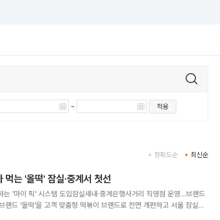
~
적용
정확도순
최신순
 먹는 '올떡' 잠실·중계서 첫선
하는 '마이 픽' 시스템 도입잠실새내·중계은행사거리 직영점 운영…브랜드
랜드 올떡의 잠실새내본점과 중