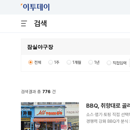
검색
전체
1주
1개월
1년
직접입력
검색결과 총
776
건
BBQ, 취향대로 골라
소스·맵기·토핑 직접 선택
경쟁력 강화 BBQ가 분식 브랜드 '올떡'을 고객 맞춤형 떡볶이 브랜드로 전면 개편하고 서울 잠실새
내와 중계동에 직영점 2곳을 열었다. 제너시스BBQ 그룹은 분식 브