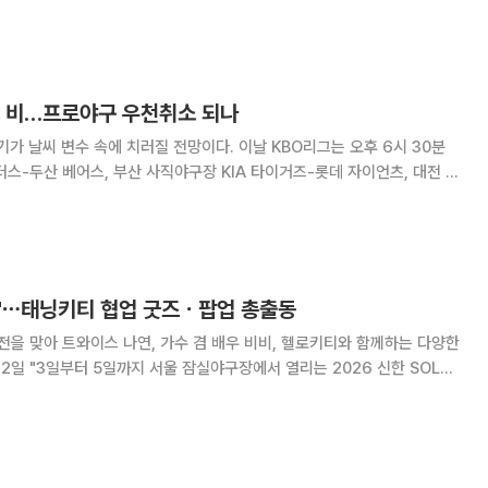
 ‘이글스TV’가 9일 공개한 영상에서 왕옌청은 나연이 시구자로 잠실구장
크게 들뜬 모습을 보였다. 나연은
늘 비…프로야구 우천취소 되나
기가 날씨 변수 속에 치러질 전망이다. 이날 KBO리그는 오후 6시 30분
더스-두산 베어스, 부산 사직야구장 KIA 타이거즈-롯데 자이언츠, 대전 한
-한화 이글스, 대구 삼성라이온즈파크 LG 트윈스-삼성 라이온즈, 수원
-kt 위즈 경기가 예정돼 있다.
네"⋯태닝키티 협업 굿즈ㆍ팝업 총출동
연전을 맞아 트와이스 나연, 가수 겸 배우 비비, 헬로키티와 함께하는 다양한
 3연전에서 '헬로키티 브랜드데이'를 진행한다"고 밝혔다. 3일 열리는
로키티 캐릭터가 시구를 맡아