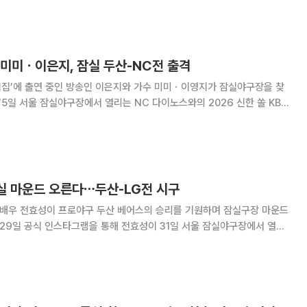
고객 맞춤형 '마이 픽(My Pick)
ㆍ미미ㆍ이은지, 잠실 두산-NC전 출격
떡집’에 출연 중인 방송인 이은지와 가수 미미ㆍ이영지가 잠실야구장을 찾
, 이영지가 승리 기원 시구 행사를 진행한다”고 밝혔다. 이날 이영지
고, 미미는 시타를 맡는다. 이은지
잠실 마운드 오른다⋯두산-LG전 시구
겸 배우 전효성이 프로야구 두산 베어스의 승리를 기원하며 잠실구장 마운드
기에 시구자로 나선다고 밝혔다. 전효성은 2009년 그룹 시크
곡으로 사랑받았으며, 이후 솔로 가수와