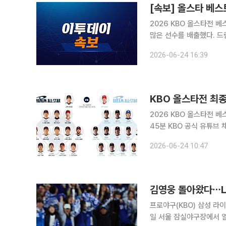
[속보] 올스타 베스트
2026 KBO 올스타전 베
많은 선수를 배출했다. 드림 올스타에서는 두산이 6명으로 최다 선정 구단에 올랐다. 이어 삼성 라
이온즈가 4명, SSG 랜
2026-06-24 16:39
KBO 올스타전 최
2026 KBO 올스타전 베스트 12 최종 명단
45분 KBO 공식 유튜브 
12 명단을 공개한다고 밝혔다. 베스트 12는 팬 투표 70%와 선수단 투표 30%를 
2026-06-24 10:47
23일 오후 2시 팬 투표 
김영웅 돌아왔다⋯L
프로야구(KBO) 삼성 라이온
일 서울 잠실야구장에서 열