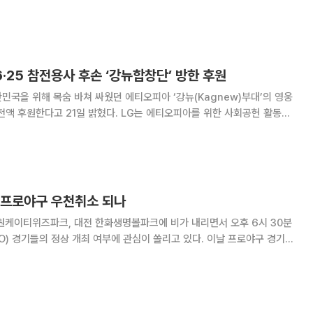
포함됐다. 이날 7번 타자 겸
유격수로 선발 출전한다. 김영웅은 4월 11일 햄스트링
6·25 참전용사 후손 ‘강뉴합창단’ 방한 후원
한민국을 위해 목숨 바쳐 싸웠던 에티오피아 ‘강뉴(Kagnew)부대’의 영웅
전액 후원한다고 21일 밝혔다. LG는 에티오피아를 위한 사회공헌 활동을
쟁 참전용사 등 총 35명은 2
⋯프로야구 우천취소 되나
원케이티위즈파크, 대전 한화생명볼파크에 비가 내리면서 오후 6시 30분
기들의 정상 개최 여부에 관심이 쏠리고 있다. 이날 프로야구 경기는
 LG 트윈스, 수원케이티위즈파크에서 KIA 타이거즈와 kt 위즈, 창원
스와 NC 다이노스, 한화생명볼파크에서