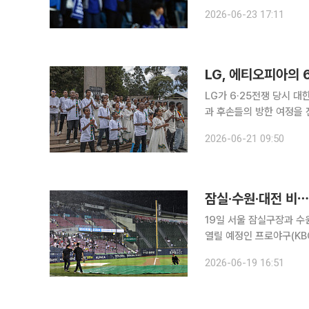
고 김영웅을 1군 엔트리에 등록했다. 김영웅은 복귀전부터 선발 명단에 
2026-06-23 17:11
LG, 에티오피아의 
LG가 6·25전쟁 당시 대
과 후손들의 방한 여정을 
꾸준히 이어갈 방침이다. 에티오피아 참전용사 후손 34명으로 구성된 ‘강뉴합창단’과 테스파예 아
2026-06-21 09:50
스마마우(95세) 6·25 전
잠실·수원·대전 비
19일 서울 잠실구장과 수
열릴 예정인 프로야구(KBO) 경
잠실구장에서 두산 베어스와
2026-06-19 16:51
NC파크에서 SSG 랜더