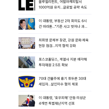
블루엘리펀트, 어펄마캐피탈서
1000억원 유치…글로벌 공략 속도
이 대통령, 부동산 2차 회의도 6시
간 마라톤…"기존 사고 벗어나 과감
히 실천"
최휘영 문체부 장관, 강원 문화·체육
현장 점검…지역 협력 강화
포스코홀딩스, 계열사 지분 매각해
투자재원 2.5조 확보
70대 건물주에 흉기 휘두른 30대
세입자…살인미수 혐의 체포
이 대통령, '호우피해' 안동·의성군
4개면 특별재난지역 선포