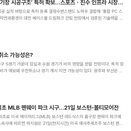
자연과환경, ‘PC 경기장 시공구조’ 특허 확보…스포츠ㆍ친수 인프라 시장 공략 가속
공 실적 바탕으로 특허 등록 결정수변스탠드 노하우 결합해 ‘통합 PC 스
 시공구조’ 특허 등록을 확정 지으며 대형 스포츠·공연 인프라 시장 공략
다. 자연과환경은 대전 베이스볼 드림파크 건립공사
취소 가능성은?
야구 5경기 가운데 잠실과 수원 경기가 비의 영향을 받을 전망이다. 특히 잠
 비가 예보돼 우천취소나 경기 개시 지연 가능성이 있다. 광주와 부산은 비
 베어스-kt 위즈전, 광
최초 MLB 펜웨이 파크 시구…21일 보스턴-볼티모어전
최초로 미국 메이저리그(MLB) 보스턴 레드삭스의 홈구장 펜웨이 파크에
턴 레드삭스와 볼티모어 오리올스의 MLB 정규시즌 경기 시구자로 마운드