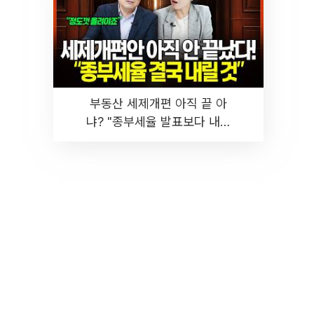
부동산 세제개편 아직 끝 아
냐? "종부세율 발표보다 내릴
것" 장기거주·양도세 전망 I 집
땅지성 I 김인만, 진미윤