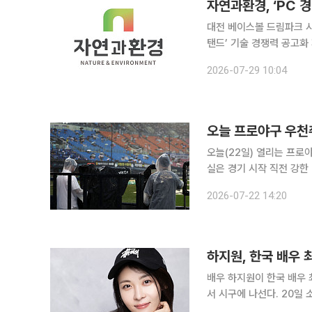
대전 베이스볼 드림파크 시
탠드’ 기술 경쟁력 공고화 자연과환경이 대전 베이스볼 드림파크 건립 현장에서 검증된 기술력을 바
탕으로 ‘프리캐스트 경기장
2026-07-29 10:04
에 속도를 낸
오늘 프로야구 우천
오늘(22일) 열리는 프로
실은 경기 시작 직전 강한
보다 무더위가 변수다. 이날 KBO리그는 오후 6시 30분 서울 잠실야구장 NC 다이노스-LG 트윈스
2026-07-22 14:20
전, 수원 KT위즈파크 두산
하지원, 한국 배우 
배우 하지원이 한국 배우 
서 시구에 나선다. 20일 소속사에 따르면 하지원은 21일(현지시간) 미국 매사추세츠주 보스턴 펜웨
이 파크에서 열리는 보스