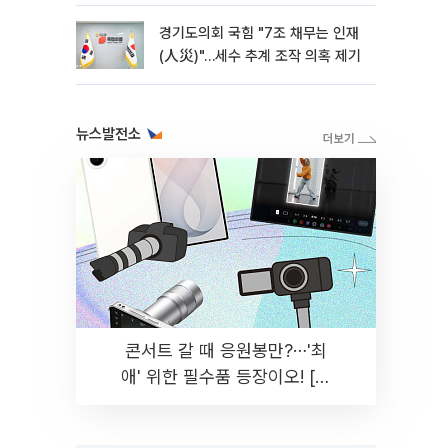
경기도의회 국힘 "7조 채무는 인재
(人災)"…세수 추계 조작 의혹 제기
뉴스발전소
콘서트 갈 때 응원봉만?⋯'최
애' 위한 필수품 등장이오! [솔
드아웃]