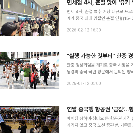
면세점 4사, 춘절 맞아 ‘유
면세 4사, 춘절 특수 겨냥 대규모 프로모션
계가 중국 최대 명절인 춘절 연휴(15
유커) 유치에 사활을 걸었다. 단순한 
2026-02-12 16:30
반등을 꾀한다는 전략
"실행 가능한 것부터" 한중 경
한중 정상회담을 계기로 중국 시장을 겨
통령의 중국 국빈 방문에서 논의된 양국
성에 대비해 한국 영화 개봉 확대, 게임
2026-01-12 05:00
부는 1분기 한중 경제·상무장관회의를
연말 중국행 항공권 ‘금값’…
베이징·상하이·칭다오 등 항공권 가격 올
가리지 않고 중국 노선 증편 #. 가족들과 중국 여행을 계획하던 직장인 A 씨는 최근 항공권 가격을
확인하고 당혹감을 감추지 못했다. 보통