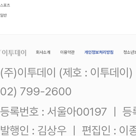
스포츠
일반
회사소개
이용약관
개인정보처리방침
청소년
(주)이투데이 (제호 : 이투데이
02) 799-2600
등록번호 : 서울아00197 ㅣ 등록일
발행인 : 김상우 ㅣ 편집인 : 