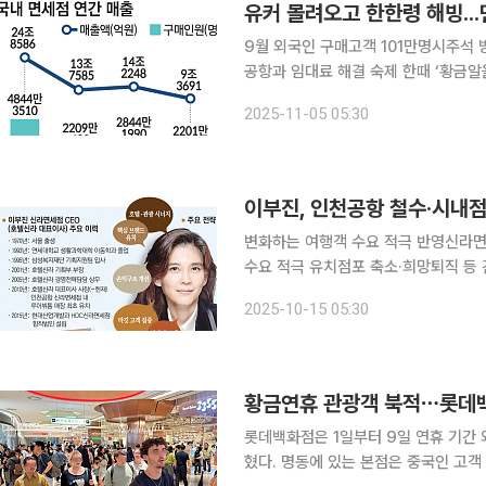
유커 몰려오고 한한령 해빙..
9월 외국인 구매고객 101만명시주석 
공항과 임대료 해결 숙제 한때 ‘황금알을 낳는 거위’로 불리던 K-면세산업이 10년 만에 ‘터닝포인
트’를 맞았다. 코로나19 팬데믹과 한
2025-11-05 05:30
장이 시진핑 중국 국가주석의 11년 만
변화하는 여행객 수요 적극 반영신라면세
수요 적극 유치점포 축소·희망퇴직 등 긴축 경영도 이부진 호텔신라 대표의
시장을 타개할 '경영 복안'으로 가득 차
2025-10-15 05:30
점포 중심의 포트폴리오 개선을 통해 '
황금연휴 관광객 북적⋯롯데백
롯데백화점은 1일부터 9일 연휴 기간 
혔다. 명동에 있는 본점은 중국인 고객 매출이 전년 동기 대비 45% 늘어났으며, K패션 전문관에서