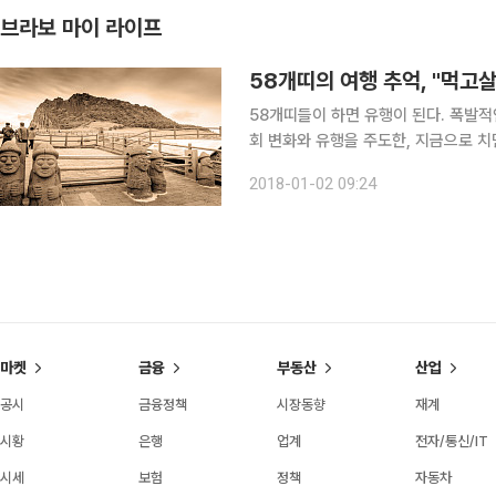
브라보 마이 라이프
58개띠의 여행 추억, "먹고
58개띠들이 하면 유행이 된다. 폭발적
회 변화와 유행을 주도한, 지금으로 치면
괴력은 굉장했다. 여러 분야 중 특히 
2018-01-02 09:24
에서 벗어나 경제성장의 혜택을 보기 
마켓
금융
부동산
산업
공시
금융정책
시장동향
재계
시황
은행
업계
전자/통신/IT
시세
보험
정책
자동차