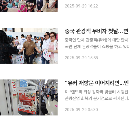
꽃다발을 증정하는 환영 행사를 진행했다
2025-09-29 16:22
하는 행사를 마련했다. 이날 신라면세
중국 관광객 무비자 첫날…'면
중국인 단체 관광객(유커)에 대한 한시
국인 단체 관광객들이 쇼핑을 하고 있다
을 대상으로 비자 없이 최장 15일간 국
2025-09-29 15:58
명이 국내로 유입될 것으로 예상된다.
K브랜드의 위상 강화와 맞물려 시행된
관광산업 회복의 분기점으로 평가된다. 이번 조치가 일시적 효과에 그치지 않고 ‘재방문 수요’로
어지려면 인프라 확충, 프로그램 다변화
2025-09-29 05:30
한류 콘텐츠에 호감을 갖고 한국을 찾