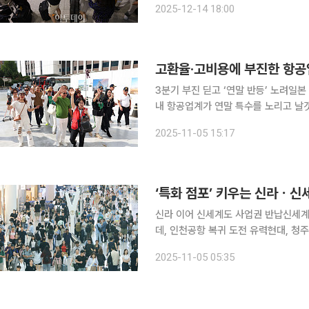
2025-12-14 18:00
라있었기 때문이다. 연말 성수기를 고
고환율·고비용에 부진한 항공업
3분기 부진 딛고 ‘연말 반등’ 노려일본
내 항공업계가 연말 특수를 노리고 날
맞물리며 4분기에는 실적 반등을 기대
2025-11-05 15:17
와 공급 경쟁이 겹치며 급격하게 떨어
신라 이어 신세계도 사업권 반납신세계
데, 인천공항 복귀 도전 유력현대, 청주공항 인도장 운영 재개
다.” 코로나19와 한한령(限韓令·한류 금지령)으로 잃어버린 시간을 견뎌온 K-면세점이 드디어
2025-11-05 05:35
‘반전의 무대’로 돌아왔다. 시진핑 중국