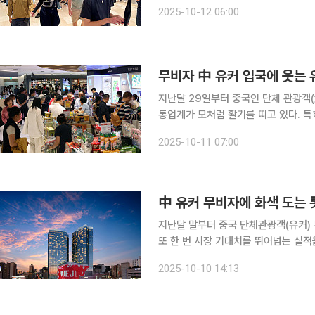
는 외국인 고객 매출 비중이 80%까지 
2025-10-12 06:00
을 보였다. 외국인 고객을 대상으로 
무비자 中 유커 입국에 웃는 
지난달 29일부터 중국인 단체 관광객
통업계가 모처럼 활기를 띠고 있다. 특
기간에 맞춰 유커가 대거 방한하며 편의점과 
2025-10-11 07:00
따르면 이번 연휴 기간(10월3일~10월
지난달 말부터 중국 단체관광객(유커)
또 한 번 시장 기대치를 뛰어넘는 실적을 기록할 전망이다. 10
의 3분기 예상 매출액이 1859억원, 
2025-10-10 14:13
증가했다. 이는 컨센서스(416억 원)