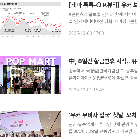
[테마 톡톡-① K뷰티] 유커
K콘텐츠의 글로벌 인기와 함께 성장이
스 인기 애니메이션 영화 '케이팝데몬
키고 있다. 게다가 지난달 29일 중
2025-10-03 07:00
품 수요는
中, 8일간 황금연휴 시작…유
중국에서 국경절(건국기념일)과 중추절(추
혼게이자이신문(닛케이)에 따르면 중국 
통이나 자가용으로 이동할 것으로 전망했
2025-10-01 15:45
보다 3% 늘어난 수치다. 이동 수단 중
‘유커 무비자 입국’ 첫날, 모
관광·유통업계가 중국인 단체 관광객 무
을 보였다. 29일 유통업계에 따르면 신라면세점은 이날 서울점을 찾은 드림호 단체 관광객들에게