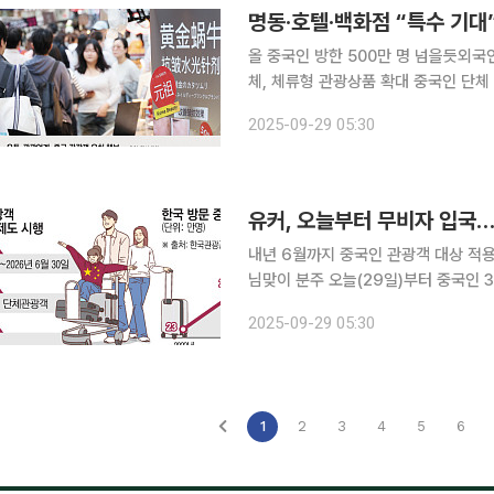
올 중국인 방한 500만 명 넘을듯외국인
체, 체류형 관광상품 확대 중국인 단체 관광객((游客·유커) 무비자 정책은 단순한 관광 활성화를 넘
어 양국 신뢰 회복과 내수 회복이라는 
2025-09-29 05:30
국인 관광객 수요가 되살아나면서 명동·
내년 6월까지 중국인 관광객 대상 적용
님맞이 분주 오늘(29일)부터 중국인 3인 이상이 함께 입국하면 비자 없이 최대 15일 체류가 가능하
다. 우리 정부가 중국 정부와 협의해 
2025-09-29 05:30
관광산업에 활력을 불어넣고 내수 소
1
2
3
4
5
6