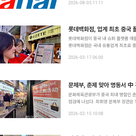
2026-08-05 11:11
날은 ‘위챗페이(WeChat Pay) 오프
롯데백화점, 업계 최초 중국 
롯데백화점이 중국 내 슈퍼 플랫폼 애
롯데백화점은 국내 유통업계 최초로 중
구축한다고 17일 밝혔다. 고덕지도는 월간 이용자 수만 약 10억명에 달하는 중국 1위 지도 앱이며,
2026-03-17 06:00
따종디엔핑은 7억명 이상의 이용자 수
문체부, 춘제 맞아 명동서 中 
문화체육관광부가 중국 최대 명절인 춘제
점검에 나섰다. 최휘영 문체부 장관은 15일 오후 서울 중구 명동 밀리오레 앞 '환영 이벤트존'을 방문
해 한국을 찾은 중국인 관광객들을 직
2026-02-15 10:08
동 운영하는 곳으로, 최 장관은 현장에