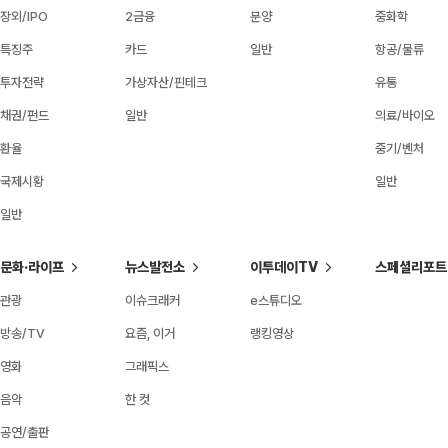
장외/IPO
2금융
분양
중화학
특징주
카드
일반
항공/물류
투자전략
가상자산/핀테크
유통
채권/펀드
일반
의료/바이오
환율
중기/벤처
국제시황
일반
일반
문화·라이프
뉴스발전소
이투데이TV
스페셜리포트
관광
이슈크래커
e스튜디오
방송/TV
요즘, 이거
랭킹영상
영화
그래픽스
음악
한 컷
공연/출판