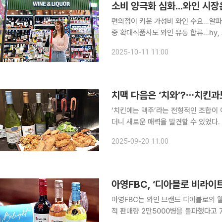
소비 양극화 심화...와인 시장
편의점이 키운 가성비 와인 수요...알파
중 확대식품사도 와인 유통 합류…hy, 조지아 와인 선봬 국내 주류
가던 와인이 2021년 정점을 찍은 뒤 
2025-10-11 11:00
와인’으로 빠르게 재편되고 있다. 과거
‘치킨에는 맥주’라는 전형적인 조합이 
더니 새로운 매력을 발견할 수 있었다
한 소스가 발린 치킨과도 풍미를 더하는 페어링을 완성했다. 
2025-09-20 11:00
올해 ‘와식주’ 프로젝트를 진행하고 있
아영FBC, ‘디아블로 비라이트
아영FBC는 와인 브랜드 디아블로의 웰
적 판매량 2만5000병을 돌파했다고 7일 밝혔다. 디아블로 비라이트 시리