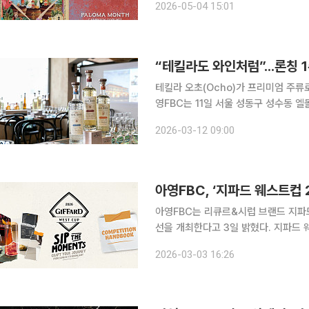
2026-05-04 15:01
에 자몽 소다와 라임을 더해 잔 테두리
테킬라 오초(Ocho)가 프리미엄 주류로
영FBC는 11일 서울 성동구 성수동 
타코 오마카세와 오초 3종 페어링 코스를 선보였다. 오초는 처음으로 싱
2026-03-12 09:00
한 테킬라 브랜드다. 싱글 에스테이트
아영FBC, ‘지파드 웨스트컵 
아영FBC는 리큐르&시럽 브랜드 지파드
선을 개최한다고 3일 밝혔다. 지파드 웨스트컵은 지파드 제품을 활용해 창의적인 음료 레시피를 선
보이는 국제 대회다. 2년에 한 번씩 
2026-03-03 16:26