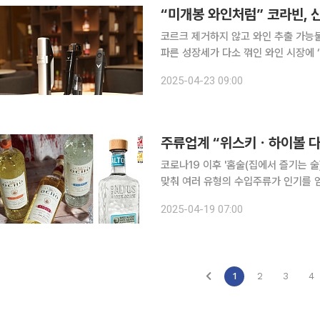
“미개봉 와인처럼” 코라빈, 
코르크 제거하지 않고 와인 추출 가능불경기 속 ‘글라
파른 성장세가 다소 꺾인 와인 시장에 ‘
양극화 소비 트렌드에 맞춰 고급 와인 
2025-04-23 09:00
있게 하자는 취지다. 22일 서울 잠
주류업계 “위스키ㆍ하이볼 다음
코로나19 이후 '홈술(집에서 즐기는 
맞춰 여러 유형의 수입주류가 인기를 얻
이어 최근에는 테킬라가 새로운 트렌드로 주목을 받고 있다. 1
2025-04-19 07:00
2020년 253만1000달러에서 2024
1
2
3
4