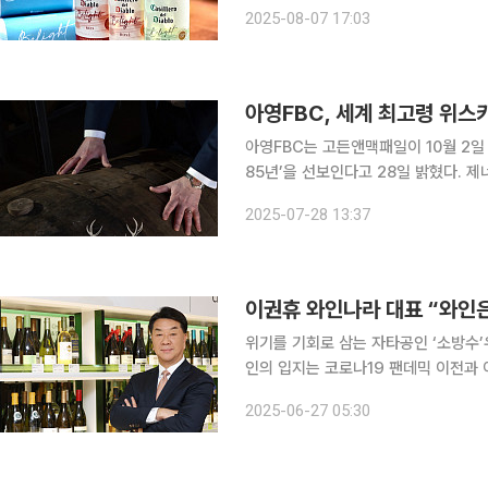
미만의 낮은 칼로리와 8.5%의 저도수
2025-08-07 17:03
비뇽블랑 제품은 단일 품목으로 두 자
아영FBC, 세계 최고령 위스
아영FBC는 고든앤맥패일이 10월 2일
85년’을 선보인다고 28일 밝혔다. 제너레이션 85년은 고든앤맥패일이 글렌리벳에서 증류된 원액
을 매입해 오크 캐스크에 담아 숙성해 
2025-07-28 13:37
숙성에서 비롯된 부드러운 질감이 특징
이권휴 와인나라 대표 “와인은
위기를 기회로 삼는 자타공인 ‘소방수’우상향 와인 
인의 입지는 코로나19 팬데믹 이전과 
기자 모든 활동은 ‘집’으로 집중됐다. 
2025-06-27 05:30
주류 시장의 주류(主流)로 떠오른 것은