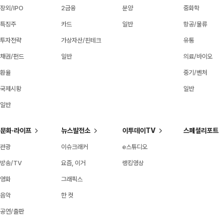
장외/IPO
2금융
분양
중화학
특징주
카드
일반
항공/물류
투자전략
가상자산/핀테크
유통
채권/펀드
일반
의료/바이오
환율
중기/벤처
국제시황
일반
일반
문화·라이프
뉴스발전소
이투데이TV
스페셜리포트
관광
이슈크래커
e스튜디오
방송/TV
요즘, 이거
랭킹영상
영화
그래픽스
음악
한 컷
공연/출판