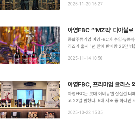
2025-11-20 16:27
50종의 와인을 무제한으로 시음할 수 
아영FBC “‘MZ픽’ 디아블로 
종합주류기업 아영FBC가 수입·유통하는 ‘디
리즈가 출시 1년 만에 판매량 25만 병을 돌파했다고 14일
블스 카나발은 '와인을 하이볼처럼 즐
2025-11-14 10:58
일으켰다는 평가를 받는다. 가볍고 달
아영FBC, 프리미엄 글라스 
아영FBC는 롯데 에비뉴엘 잠실점 더
고 22일 밝혔다. 5대 샤또 중 하나인 샤또 마고, 뽀므롤의 전설이라 불리는 페트뤼스 최고급 샴페인
루이 로드레 크리스탈 등 국내에서는 
2025-10-22 15:35
리적으로 맛볼 수 있다. 기호에 맞게 