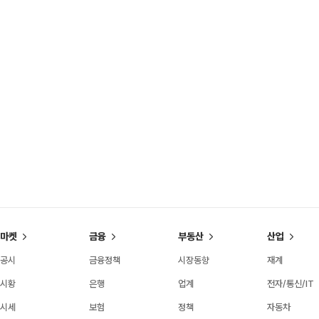
마켓
금융
부동산
산업
공시
금융정책
시장동향
재계
시황
은행
업계
전자/통신/IT
시세
보험
정책
자동차