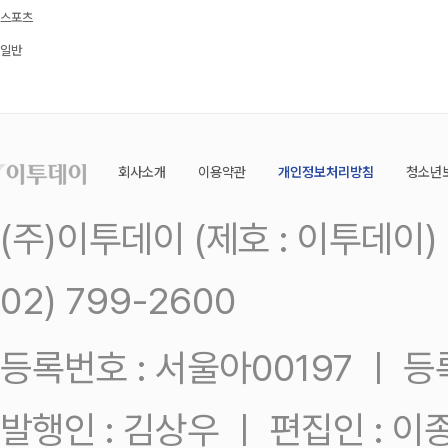
스포츠
일반
회사소개
이용약관
개인정보처리방침
청소년
(주)이투데이 (제호 : 이투데이
02) 799-2600
등록번호 : 서울아00197 ㅣ 등록일
발행인 : 김상우 ㅣ 편집인 : 