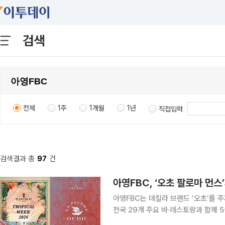
검색
전체
1주
1개월
1년
직접입력
검색결과 총
97
건
아영FBC, ‘오초 팔로마 먼스
아영FBC는 데킬라 브랜드 ‘오초’를 주제
전국 29개 주요 바·레스토랑과 함께 5월 한 달간
는 최초로 선보이 데킬라 행사로 5월 