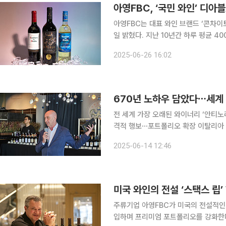
아영FBC, ‘국민 와인’ 디아
아영FBC는 대표 와인 브랜드 ‘콘차이토
일 밝혔다. 지난 10년간 하루 평균 
해 편의점과 마트 등에서 평균 50%
2025-06-26 16:02
와인과 어울리는 스낵류 등과 연계 프
전 세계 가장 오래된 와이너리 ‘안티
격적 행보⋯포트폴리오 확장 이탈리아 와이너리 '안티노리(Antinori)'는 세계에서 가장 오랜 역사를
자랑한다. 무려 670년 동안 가족들이
2025-06-14 12:46
에 전 세계에서 가장 오래된 와인 가
미국 와인의 전설 ‘스택스 립
주류기업 아영FBC가 미국의 전설적인 
입하며 프리미엄 포트폴리오를 강화한다. 아영FBC는 27일 서울 송파구 신천동 클럽코라빈