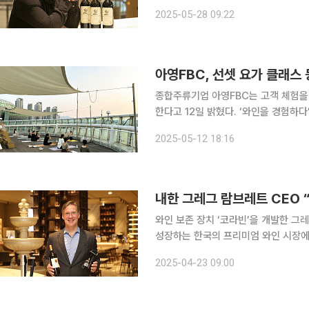
택스 립 공식 론칭 기자간담회를 개최했
2025-05-28 09:22
Notaro)가 방한해 브랜드 철학과 포
아영FBC, 선셋 요가 클래스 
종합주류기업 아영FBC는 고객 체험을
한다고 12일 밝혔다. ‘와인을 경험하다’는 테마로 구성된 이번 기획은 테이스팅 노트 작성 프로그램
부터 한강을 바라보며 진행하는 선셋요
2025-05-12 18:16
까지 다양
와인 보존 장치 ‘코라빈’을 개발한 그
성장하는 한국의 프리미엄 와인 시장에 코라빈을
일 서울 잠실 클럽 코라빈에서 열린 
2025-04-23 09:00
만, 