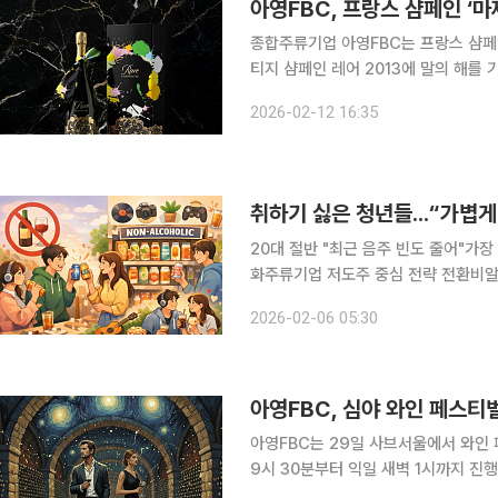
아영FBC, 프랑스 샴페인 ‘
종합주류기업 아영FBC는 프랑스 샴페인 
티지 샴페인 레어 2013에 말의 해를
을 국내에 신규 출시한다고 12일 밝혔다. 마제스틱 홀스 에디션은 파이퍼하이직 레어가 추구
2026-02-12 16:35
어 정신을 중심으로 확장한 프로젝트로
20대 절반 "최근 음주 빈도 줄어"가
화주류기업 저도주 중심 전략 전환비알코올 확대하며 사업
스(Sober Curious : 술에 취
2026-02-06 05:30
렌드로 급변하고 있다. 건강하고 맑은
아영FBC, 심야 와인 페스티벌
아영FBC는 29일 사브서울에서 와인 페
9시 30분부터 익일 새벽 1시까지 진
을 겨냥해 기획된 심야형 와인 페스티벌