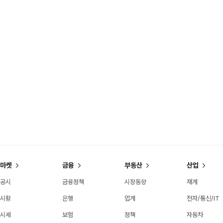
마켓
금융
부동산
산업
공시
금융정책
시장동향
재계
시황
은행
업계
전자/통신/IT
시세
보험
정책
자동차