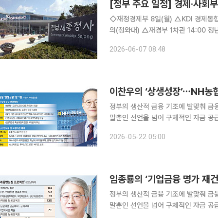
[정부 주요 일정] 경제·사회부처
◇재정경제부 8일(월) △KDI 경제동향(2026.6)(조간/KDI) 9일(화) △경제부총리 10:00 국무회
의(청와대) △재경부 1차관 14:00 청년정책관계장관회의(비공개) 10일(수) △경제부총리 07:40
확대거시재정금융간담회(비공개), 09:00 대외경
2026-06-07 08:48
회의 △확대 거시재정금융간담회 △
정부의 생산적 금융 기조에 발맞춰 금
말뿐인 선언을 넘어 구체적인 자금 공
중심의 수익 구조를 기업·투자금융으로
2026-05-22 05:00
어질지 주목된다. 이투데이는 다음 달 
정부의 생산적 금융 기조에 발맞춰 금
말뿐인 선언을 넘어 구체적인 자금 공
중심의 수익 구조를 기업·투자금융으로