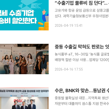
고유가와 항공 운임 급등으로 삼중고를
섰다. 과학기술정보통신부 우정사업본부는 20일부터 내달 31일까지 국제우편 계약 고객을 대상으
로 국제특급우편(EMS) 및 EMS 프리미
2026-04-19 15:41
조치는 국제 유가 상승에 따른 항공 
중동 수출길 막혀도 판로는 잇
농식품부·aT, 16~30일 ‘농식품 글
배정액 절반 이상 사용…업체당 1200만원 지원 중동 전쟁 장기화로 해상 운송
이 커지는 가운데 정부가 농식품 수출
2026-04-16 17:55
접 골라 활용할 수 있는 맞춤형 방식으
수은, BNK와 맞손…동남권
중동발 불확실성 대응…지역특화 생산적
자문부터 대출까지 원스톱 지원 한국수출입은행이 BNK금융지주와 손잡고 동남권 수출기업 지원