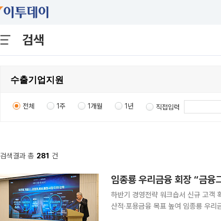
검색
전체
1주
1개월
1년
직접입력
검색결과 총
281
건
임종룡 우리금융 회장 “금융
하반기 경영전략 워크숍서 신규 고객 
산적·포용금융 목표 높여 임종룡 우리금융그룹 회장이 “고객 확보는 금융그룹의 가치이자 성장의 근
간”이라며 고객 기반 확대를 하반기 핵