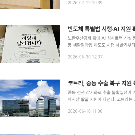
2026-07-19 10:39
강화하고 생산적금융과 포용금융을 새
반도체 특별법 시행·AI 지원
노란우산공제 확대·AI 심사트랙 신설 
등 생활밀착형 제도도 시행 하반기부터 반도체 특별법 시행과 인공지능(AI) 산업 지원 확대를 비롯
해 소상공인 금융지원, 수출기업 지원, 
2026-06-30 12:37
단산업 경쟁력을 높이고 민생 부담을 
코트라, 중동 수출 복구 지원
중동 전쟁 장기화로 수출 불확실성이 
체시장 발굴 지원에 나선다. 코트라는 7월 31일까지 '2026 중동 수출 이어가기 온라인 통합 사절
단'을 운영한다고 10일 밝혔다. 이번 사업은 중동 지역 정세 불안으로 현지 영업과 출장이 어려워진
2026-06-10 11:00
기업들의 수출 애로를 해소하기 위해 