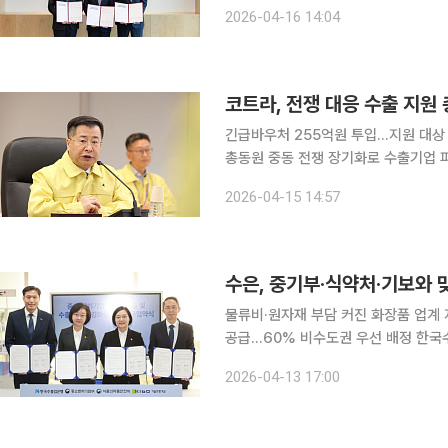
강화에 나선다. 중동 사태 등 대외 
2026-04-16 14:04
코트라, 전쟁 대응 수출 지원
긴급바우처 255억원 투입…지원 대상 
총동원 중동 전쟁 장기화로 수출기업 피해가 확대되자 대한무역투자진흥공사(코트라)가 긴급 지원
을 대폭 확대한다. 물류 차질과 바이어
2026-04-15 14:57
가동이다. 산업통상부와 코트라는 
수은, 중기부·식약처·기보와 
물류비·원자재 부담 커진 화장품 업계 
공급…60% 비수도권 우선 배정 한국수출입은행이 중소벤처기업부, 식품의약품안전처, 기술보증기
금과 손잡고 K-뷰티 등 지역 중소기업
2026-04-13 17:00
자재 조달 부담이 커진 가운데 정책금