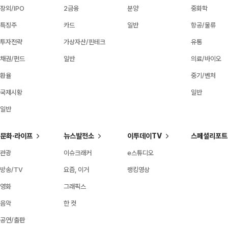
장외/IPO
2금융
분양
중화학
특징주
카드
일반
항공/물류
투자전략
가상자산/핀테크
유통
채권/펀드
일반
의료/바이오
환율
중기/벤처
국제시황
일반
일반
문화·라이프
뉴스발전소
이투데이TV
스페셜리포트
관광
이슈크래커
e스튜디오
방송/TV
요즘, 이거
랭킹영상
영화
그래픽스
음악
한 컷
공연/출판