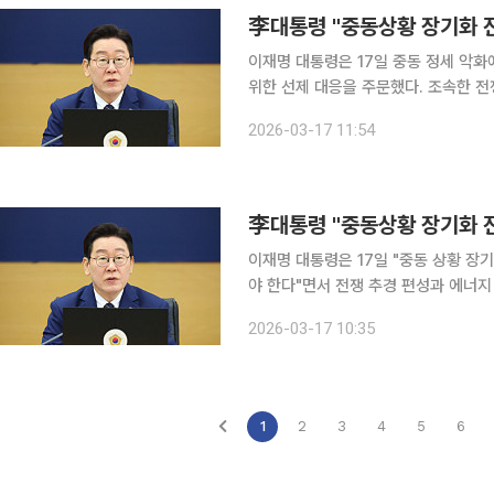
李대통령 "중동상황 장기화 전
이재명 대통령은 17일 중동 정세 악화
위한 선제 대응을 주문했다. 조속한 전
고, 필요할 경우 자동차 5부제 등 수요 절감 조치도
2026-03-17 11:54
부세종청사에서 열린 제10회 국무회의
李대통령 "중동상황 장기화 
이재명 대통령은 17일 "중동 상황 
야 한다"면서 전쟁 추경 편성과 에너지 수급 안정 
정부세종청사에서 열린 제10회 국무회
2026-03-17 10:35
고 있다"면서 이
1
2
3
4
5
6