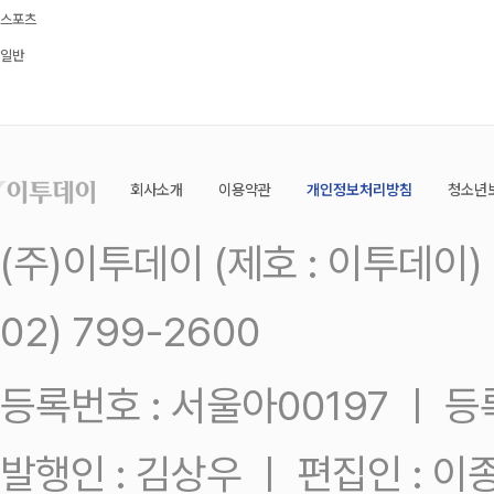
스포츠
일반
회사소개
이용약관
개인정보처리방침
청소년
(주)이투데이 (제호 : 이투데이
02) 799-2600
등록번호 : 서울아00197 ㅣ 등록일
발행인 : 김상우 ㅣ 편집인 : 