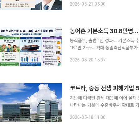
2026-05-21 05:00
어질지 주목된다. 이투데이는 다음달 
농식품부, 출범 1년 성과로 기본소득
16.1만 가구로 확대 농림축산식품부가 새 정부 출범 1년 성과로 농어촌 기본소득 시범사업과 K-푸드
수출 확대, 국민 먹거리 돌봄 강화를 
2026-05-20 15:37
하고, 수출과 먹거리 복지를 통해 농정
코트라, 중동 전쟁 피해기업 
지난해 미국발 관세 대응에 이어 올해
나타나는 가운데 수출바우처 확대로 기업들의
상부와 대한무역투자진흥공사(코트라)는
2026-05-18 11:00
달 7일 긴급지원바우처 지원대상 155