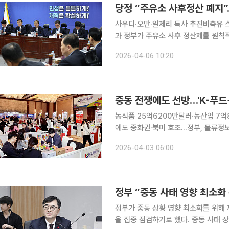
당정 “주유소 사후정산 폐지”
사우디·오만·알제리 특사 추진비축유 스왑 
과 정부가 주유소 사후 정산제를 원칙적으로 폐지하기로 했다
회 간사인 안도걸 의원은 6일 국회 
2026-04-06 10:20
뒤 기자들과 만나 “사후정산제는 원칙
중동 전쟁에도 선방…'K-푸드+
농식품 25억6200만달러·농산업 7
에도 중화권·북미 호조…정부, 물류정보·바우처·바이어 매
물류 불확실성이 커지는 가운데서도 K-
2026-04-03 06:00
자, 딸기 등 농식품이 실적을 끌었고 
정부 “중동 사태 영향 최소화
정부가 중동 상황 영향 최소화를 위해
을 집중 점검하기로 했다. 중동 사태 장기화로 우리 경제에 부담이 커지고 있다며 추가경정예산(추