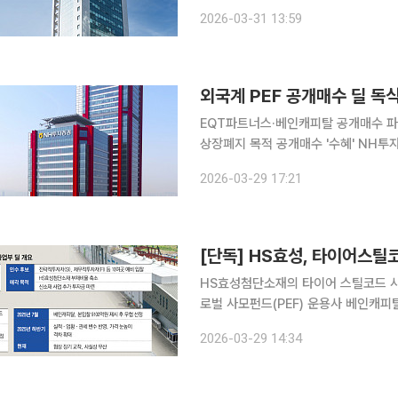
문 기업 클래시스의 보유 지분을 더 이
2026-03-31 13:59
앞서 두 차례에 걸친 블록딜을 통해 
외국계 PEF 공개매수 딜 독식
EQT파트너스·베인캐피탈 공개매수 
상장폐지 목적 공개매수 '수혜' NH투자증권이 외국계 사모펀드운용사(PE)들이 국내 상장사를 대상
으로 진행하는 대규모 공개매수 딜을 
2026-03-29 17:21
심 금융 파트너로 자리매김하며, 단순
[단독] HS효성, 타이어스틸코
HS효성첨단소재의 타이어 스틸코드 사
로벌 사모펀드(PEF) 운용사 베인캐피
밸류에이션(기업가치) 이견을 좁히지 
2026-03-29 14:34