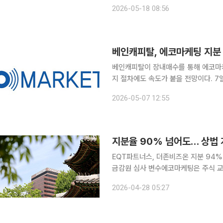
에 대한 글로벌 출자자들의 신뢰가 반영됐다는 평가다. 베인캐피탈은 총
2026-05-18 08:56
피탈 아시아 6호 펀드’ 결성을 완료했다
베인캐피탈, 에코마케팅 지분
베인캐피탈이 장내매수를 통해 에코마케
지 절차에도 속도가 붙을 전망이다. 7일 금융감독원 전자공시시스템에 따르면 베인캐피탈은 에코마
케팅 지분율이 95%에 도달했다고 공시
2026-05-07 12:55
6231주가 반영된
지분율 90% 넘어도… 상법 
EQT파트너스, 더존비즈온 지분 94
금감원 심사 변수에코마케팅은 주식 교환에 제동 걸려 최근 공개매수로
는 데 성공하고도 이후 상장폐지 절차
2026-04-28 05:27
존비즈온 공개매수로 지분을 90% 넘