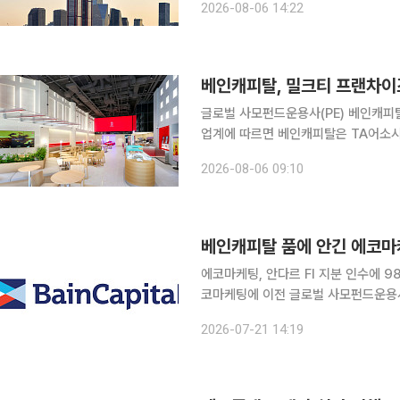
2026-08-06 14:22
되면서 안정적인 현금흐름과 자산가치 
베인캐피탈, 밀크티 프랜차이즈
글로벌 사모펀드운용사(PE) 베인캐피탈이 밀크티
업계에 따르면 베인캐피탈은 TA어소시
및 조건은 공개되지 않았으나, 일본 닛
2026-08-06 09:10
알려졌다. 거래 완결(딜 클로징)은
베인캐피탈 품에 안긴 에코마
에코마케팅, 안다르 FI 지분 인수에 
코마케팅에 이전 글로벌 사모펀드운용사(PE) 베인캐피탈 품에 안긴 에코마케팅이 알짜 자회사 안다
르를 완전자회사로 편입한다. 소수 주
2026-07-21 14:19
동시에, 최상단 투자목적회사(SPC)