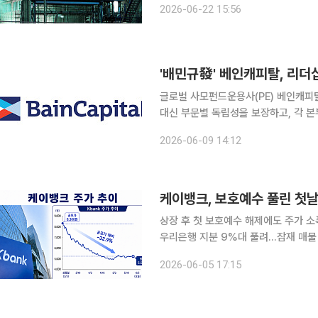
2026-06-22 15:56
해 새 PE를 차렸지만, 시장의 평가는 
'배민규發' 베인캐피탈, 리더
글로벌 사모펀드운용사(PE) 베인캐피
대신 부문별 독립성을 보장하고, 각 
양새다. 9일 투자은행(IB) 업계에 따르면 베인캐피탈에 한앤컴퍼니 출신 배민규 부사장이 PE 부문
2026-06-09 14:12
파트너로 합류할 것으로 전해진다. 배
케이뱅크, 보호예수 풀린 첫
상장 후 첫 보호예수 해제에도 주가 소
우리은행 지분 9%대 풀려…잠재 매물 부담 지속 케이뱅크가 상장 후 첫 보
큰 타격을 받지 않았다. 주가가 공모가
2026-06-05 17:15
모 매도 유인이 크지 않았던 것으로 풀