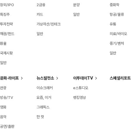
장외/IPO
2금융
분양
중화학
특징주
카드
일반
항공/물류
투자전략
가상자산/핀테크
유통
채권/펀드
일반
의료/바이오
환율
중기/벤처
국제시황
일반
일반
문화·라이프
뉴스발전소
이투데이TV
스페셜리포트
관광
이슈크래커
e스튜디오
방송/TV
요즘, 이거
랭킹영상
영화
그래픽스
음악
한 컷
공연/출판