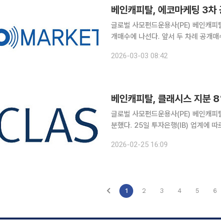
베인캐피탈, 에코마케팅 3차
글로벌 사모펀드운용사(PE) 베인캐피탈이 코스닥 상장사 에코마케팅의 상장폐지를 앞두고 3차 공
개매수에 나선다. 앞서 두 차례 공개매
다. 베인캐피탈이 설립한 특수목적법인(SPC) 비씨피이이에이비드코원은 3일 공시를 통해 지난 1월
2026-03-03 08:42
26일부터 2월 25일까지 진행한 2차
베인캐피탈, 클래시스 지분 
글로벌 사모펀드운용사(PE) 베인캐피
분했다. 25일 투자은행(IB) 업계에 따르면 베인캐피탈은 클래시스 보통주 540만주(지분 8.24%)
를 블록딜로 매각했다. 매각가는 전날 
2026-02-25 16:09
됐다. 총 3240억원 규모다. 블록딜 
1
2
3
4
5
6