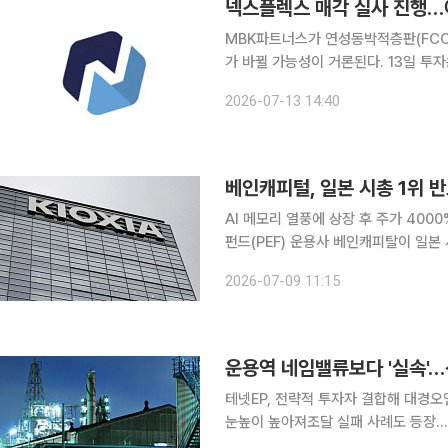
넥스플렉스 매각 실사 진행…어
MBK파트너스가 연성동박적층판(FCC
가 바뀔 가능성이 거론된다. 13일 투자은행(IB) 업계에 따르면 넥스플렉스 본입찰 일정을 앞두고 원
매자들이 실사를 진행 중이다. MBK
2026-07-13 14:40
진행 중이다. 앞서 예비입찰을 통해
베인캐피털, 일본 시총 1위
AI 메모리 열풍에 상장 후 주가 4000%
펀드(PEF) 운용사 베인캐피탈이 일본
일본 기술 산업과 투자 시장의 판도를
2026-07-09 11:15
시간) 보도했다. 베인캐피털의
운용역 네임밸류보다 '실속'…
테넷EP, 전략적 투자자 결합해 대경오
눈높이 높아져조달 실패 사례도 등장…"네임밸류보다 딜 
대형 운용사(PE) 출신 핵심 인력들의