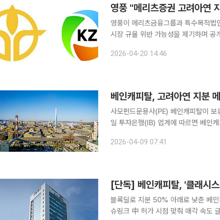
영풍이 메리츠금융그룹과 특수목적법인(
시장 규율 위반 가능성을 제기하며 공
개인 신용공여에 해당할 수 있다는 점에
2026-04-20 14:46
영풍은 입장문을 내고 "메리츠금융 및 
베인캐피탈, 고려아연 지분 
사모펀드운용사(PE) 베인캐피탈이 보
일 투자은행(IB) 업계에 따르면 베인
연 주식 41만9082주(2.01%)를 
2026-04-09 07:41
5000억원
[단독] 베인캐피탈, '클래시스
블록딜로 지분 50% 아래로 낮춘 베
슈링크 中 허가 시점 맞춰 매각 속도 글로벌 사모펀드운용사(PE)인 베인캐피탈이 미용 의료기기 전