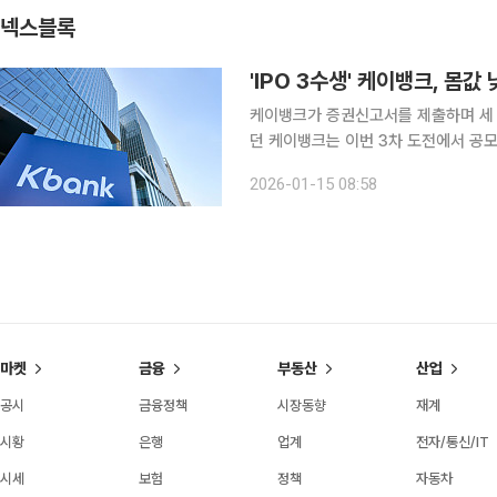
넥스블록
케이뱅크가 증권신고서를 제출하며 세 번
던 케이뱅크는 이번 3차 도전에서 공
격히 적용하는 등 '시장 친화적' 전략을 앞세웠다. 14일 투자은행(IB) 업계
2026-01-15 08:58
융위원회에 유가증권시장(코스피) 상
마켓
금융
부동산
산업
공시
금융정책
시장동향
재계
시황
은행
업계
전자/통신/IT
시세
보험
정책
자동차