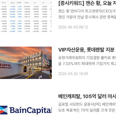
젠슨 황 엔비디아 최고경영자(CEO)가 
정인 가운데 전날 증시에서 관련 종목
관심이 쏠리고 있다. 5일 네이버페이증권에 따르면 이날 검색 상위 종목에는 삼성전자, SK하이닉
2026-06-05 08:12
스, LG전자, NAVER, 현대차 등이 이
VIP자산운용, 롯데렌탈 지분
공정거래위원회의 기업결합 불허로 롯데
을 7.33%까지 확대하며 기업가치 제고(밸
감독원 전자공시시스템에 따르면 VIP
2026-05-26 10:09
7.33%로 확대했다. VIP자산운용은 
베인캐피탈, 105억 달러 아
글로벌 사모펀드 운용사(PE) 베인캐피
당초 목표액인 70억 달러를 크게 웃돈