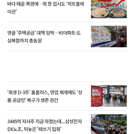
바다 태운 폭염에…회 한 접시도 ‘히트플레
이션’
영끌 '주택공급' 대책 임박⋯비아파트·도
심복합까지 총동원
‘회생 D-3주’ 홈플러스, 영업 재개에도 ‘상
품 공급망’ 복구가 생존 관건
3445억 자사주 지급 마쳤는데...삼성전자
DX노조, 뒤늦은 '떼쓰기 집회'