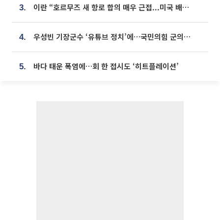
이란 “호르무즈 새 항로 합의 매우 근접...미국 배상 먼저”
3.
우성빈 기장군수 ‘유튜브 정치’에…국민의힘 군의원들 집단 반발
4.
바다 태운 폭염에…회 한 접시도 ‘히트플레이션’
5.