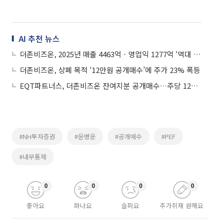
AI 추천 뉴스
더존비즈온, 2025년 매출 4463억ㆍ영업익 1277억 ‘역대 최대’ 실적 달성
더존비즈온, 상폐 목적 ‘12만원 공개매수’에 주가 23% 폭등
EQT파트너스, 더존비즈온 잔여지분 공개매수…주당 12만원에 상장폐지 추진
#NH투자증권
#윤병운
#공개매수
#PEF
#내부통제
0
0
0
0
좋아요
화나요
슬퍼요
추가취재 원해요