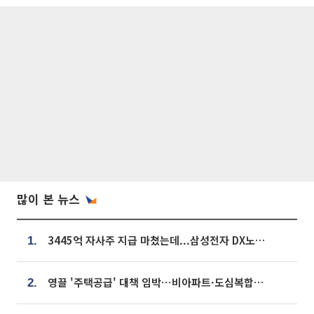
많이 본 뉴스
3445억 자사주 지급 마쳤는데...삼성전자 DX노조, 뒤늦은 '떼쓰기 집회'
1.
영끌 '주택공급' 대책 임박⋯비아파트·도심복합까지 총동원
2.