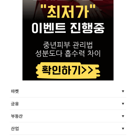
마켓
금융
부동산
산업