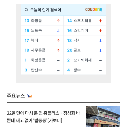
주요뉴스
22일 만에 다시 문 연 홈플러스…정상화 바
쁜데 재고 없어 ‘발동동’[가보니]