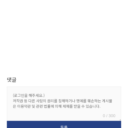
댓글
0 / 300