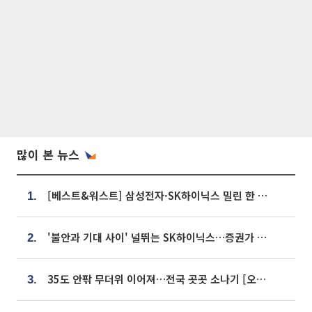
많이 본 뉴스
[베스트&워스트] 삼성전자·SK하이닉스 밀린 한 주…상상인증권은 85% 급등
1.
'불안과 기대 사이' 널뛰는 SK하이닉스…증권가 "HBM4·LTA 기반 펀터멘털 견고"
2.
35도 안팎 무더위 이어져…전국 곳곳 소나기 [오늘 날씨]
3.