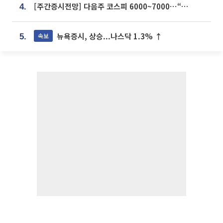
[주간증시전망] 다음주 코스피 6000~7000⋯“外人 수급은 정책이 변수”
4.
뉴욕증시, 상승...나스닥 1.3% ↑
속보
5.