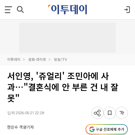
이투데이
문화·라이프
방송/TV
서인영, '쥬얼리' 조민아에 사
과⋯"결혼식에 안 부른 건 내 잘
못"
입력 2026-05-21 22:28
한은수 객원기자
구글 선호매체 추가