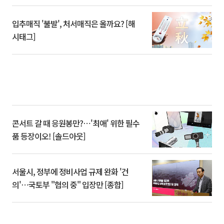
입추매직 '불발', 처서매직은 올까요? [해
시태그]
콘서트 갈 때 응원봉만?⋯'최애' 위한 필수
품 등장이오! [솔드아웃]
서울시, 정부에 정비사업 규제 완화 '건
의'⋯국토부 "협의 중" 입장만 [종합]