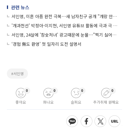
관련 뉴스
서인영, 이혼 아픔 완전 극복⋯새 남자친구 공개 "걔랑 만난다"
'개과천선' 박정아-이지현, 서인영 유튜브 활동에 극과 극 반응⋯"가슴 아팠다"
서인영, 24살에 '참숯처녀' 광고때문에 눈물⋯"찍기 싫어서 울었다"
‘경험 無도 환영’ 첫 일자리 도전 설명서
#서인영
0
0
0
0
좋아요
화나요
슬퍼요
추가취재 원해요