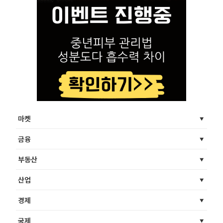
마켓
금융
부동산
산업
경제
국제