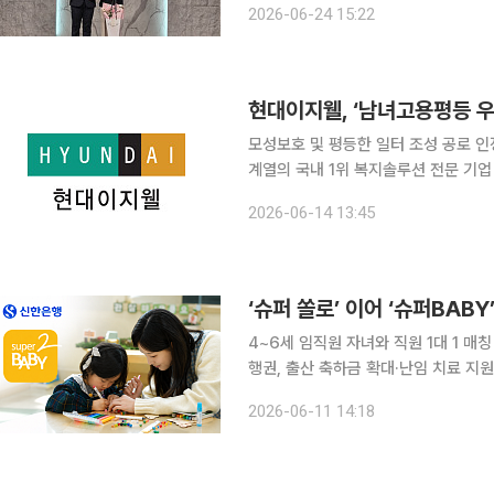
2026-06-24 15:22
지원은 ‘원인불명의 난임’에만 지원하
현대이지웰, ‘남녀고용평등 
모성보호 및 평등한 일터 조성 공로 인정임신
계열의 국내 1위 복지솔루션 전문 기
장선 공로로 국무총리상을 받았다. 현대이지웰은 고용노동부가 주관하는 ‘2026 남녀고용평등 공헌
2026-06-14 13:45
포상’에서 우수기업으로 선정됐다고 14
‘슈퍼 쏠로’ 이어 ‘슈퍼BAB
4~6세 임직원 자녀와 직원 1대 1 
행권, 출산 축하금 확대·난임 치료 지원 등 강화 신한은행이 사내 연애 프로그램 '
SOLO)'에 이어 육아 응원 프로그램 
2026-06-11 14:18
지 제공을 넘어 결혼과 출산, 육아를 