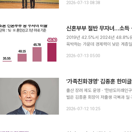
2026-07-13 08:38
에 동시에 답을
신혼부부 절반 무자녀…소득ㆍ
2019년 42.5%서 2024년 48.8%유자녀가구 평
육박하는 가운데 경제력이 낮은 계층
분석이다. 출산이 소득·자산 수준에 따
2026-07-13 05:00
12일 국가데이터처 국가통계포털(KOS
'가족친화경영' 김종훈 한미글
출산 장려 제도 운영ㆍ'한반도미래인구연구원' 설립 등 공로 건
벌은 김종훈 회장이 저출생 극복과 일·
의 날' 기념식에서 정부로부터 국민훈장 모란장을 받
2026-07-12 10:25
발전에 뚜렷한 공적을 세운 인물에게 