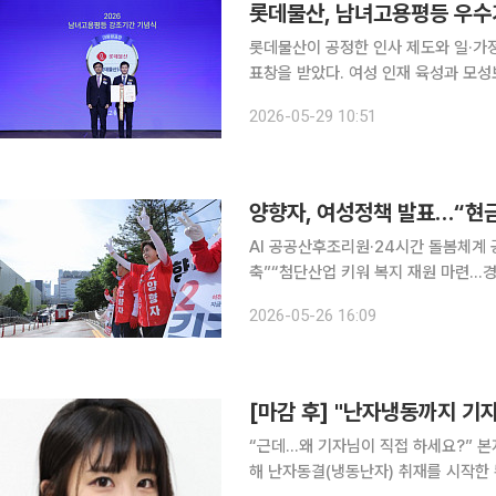
롯데물산, 남녀고용평등 우
롯데물산이 공정한 인사 제도와 일·가
표창을 받았다. 여성 인재 육성과 모
도 확대하고 있다. 29일 롯데물산에 따르면 전날 서울 용산 전쟁기념관 피스앤파크 컨벤션센터에서
2026-05-29 10:51
열린 ‘2026년 남녀고용평등 강조기간 
양향자, 여성정책 발표…“현
AI 공공산후조리원·24시간 돌봄체계
축”“첨단산업 키워 복지 재원 마련…경력단절 없는 경기
보가 26일 여성 안전과 돌봄, 노동·
2026-05-26 16:09
[마감 후] "난자냉동까지 기
“근데…왜 기자님이 직접 하세요?” 본지가 지난주에 보도한 ‘붙잡은 미래, 냉동난자’ 기획보도를 위
해 난자동결(냉동난자) 취재를 시작한 