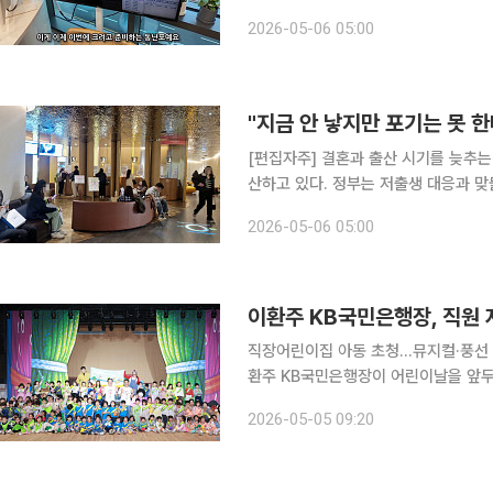
가 눈에 띄게 증가하는 추세다. 그러나 
2026-05-06 05:00
마저 제한적이다. 본지는 30대 미혼 
[편집자주] 결혼과 출산 시기를 늦추는
산하고 있다. 정부는 저출생 대응과 
가 눈에 띄게 증가하는 추세다. 그러나 
2026-05-06 05:00
마저 제한적이다. 본지는 30대 미혼 
직장어린이집 아동 초청…뮤지컬·풍선 아
환주 KB국민은행장이 어린이날을 앞두
원했다. KB국민은행은 서울 여의도 신관에서 주요 계열사 직장어린이집 아동을 대상으로 어린이날
2026-05-05 09:20
기념행사를 열었다고 5일 밝혔다. 행