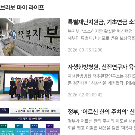
브라보 마이 라이프
특별재난지원금, 기초연금 소
복지부, ‘소소하지만 확실한 혁신행정’ 제도 운영 1분기에 총 25건 ‘보건복지
해부터 특별재난 선포로 받은 보상금을
지부는 이 같은 제도를 개선한 ‘소소하
2026-03-15 12:00
밝혔다. ‘보건복지 소확신’은 지침 개
자생한방병원, 신진연구자 육
자생한방병원 척추관절연구소는 경기도 
문 경진대회’ 시상식을 개최했다. PIM(Perspectives on Integrative Medicine/통합의학에
대한 관점)은 자생한방병원 척추관절연
2026-02-09 09:42
하버드대학교와 콜롬비아대학교, 도쿄
정부, ‘어르신 한의 주치의’
정부가 어르신 한의 주치의 제도를 새롭게 도입한다. 보건복지부는 1
회를 열고 이같은 내용을 담은 ‘제5차 