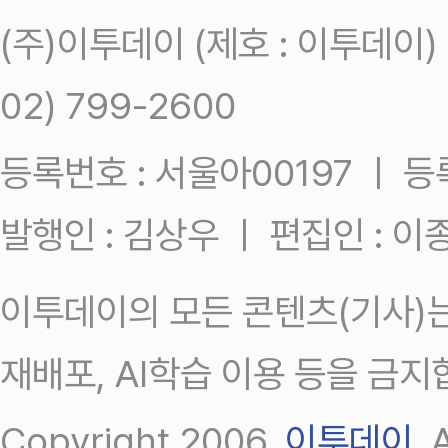
(주)이투데이 (제호 : 이투데이
02) 799-2600
등록번호 : 서울아00197 ㅣ 등록일
발행인 : 김상우 ㅣ 편집인 : 
이투데이의 모든 콘텐츠(기사)는
재배포, AI학습 이용 등을 금지
Copyright 2006.
이투데이
.