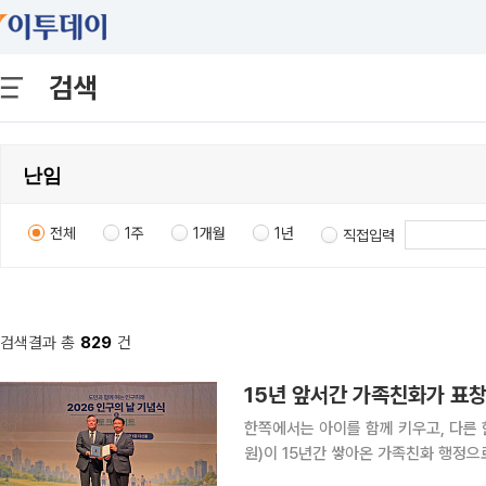
검색
전체
1주
1개월
1년
직접입력
검색결과 총
829
건
15년 앞서간 가족친화가 표창
한쪽에서는 아이를 함께 키우고, 다른 한쪽에서는 미
원)이 15년간 쌓아온 가족친화 행정으
학생을 위한 AI 인재양성 경진대회의 