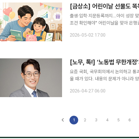
[금상소] 어린이날 선물도 똑
출생·입학·지문등록까지…아이 성장 맞
조건 확인해야" 어린이날을 맞아 은행권의 아동·육아가구 특화 예·적금 상품이 주목받고 있다. 단순
고금리 상품을 넘어 아동수당, 다자녀,
2026-05-02 17:00
우대금리
[노무, 톡!] ‘노동법 무한개정
요즘 국회, 국무회의에서 논의하고 통
울 때가 있다. 내용의 문제가 아니라 
사이에서는 ‘월간 노동법’이라도 찍어
2026-04-27 06:00
에서도 모든 개정을 다 따라잡기 힘든
1
2
3
4
5
6