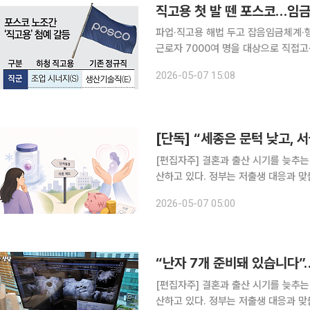
직고용 첫 발 뗀 포스코…임금
파업·직고용 해법 두고 잡음임금체계·형평성 놓고 의견차 포스코그
근로자 7000여 명을 대상으로 직접고
등은 이어지고 있다. 하청 노조는 기존
2026-05-07 15:08
이에서는 별도 직군과 차등 임금체계 
[편집자주] 결혼과 출산 시기를 늦추는
산하고 있다. 정부는 저출생 대응과 
가 눈에 띄게 증가하는 추세다. 그러나 
2026-05-07 05:00
마저 제한적이다. 본지는 30대 미혼 
[편집자주] 결혼과 출산 시기를 늦추는
산하고 있다. 정부는 저출생 대응과 