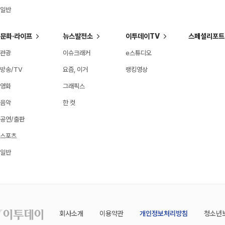
일반
문화·라이프
뉴스발전소
이투데이TV
스페셜리포트
관광
이슈크래커
e스튜디오
방송/TV
요즘, 이거
랭킹영상
영화
그래픽스
음악
한 컷
공연/출판
스포츠
일반
회사소개
이용약관
개인정보처리방침
청소년