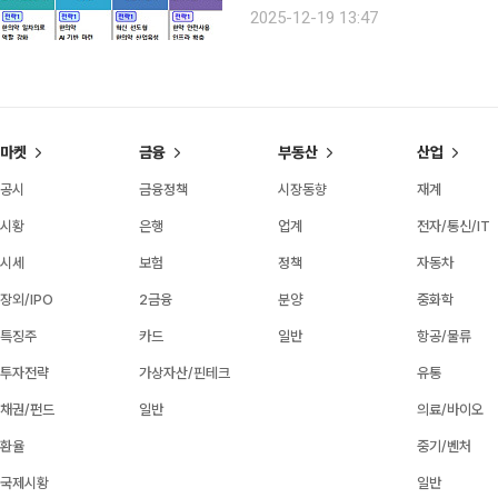
복지부는 초고령사회에 대응해 건강한 
2025-12-19 13:47
체계를 개선하고자 어르신 한의 주치의
마켓
금융
부동산
산업
공시
금융정책
시장동향
재계
시황
은행
업계
전자/통신/IT
시세
보험
정책
자동차
장외/IPO
2금융
분양
중화학
특징주
카드
일반
항공/물류
투자전략
가상자산/핀테크
유통
채권/펀드
일반
의료/바이오
환율
중기/벤처
국제시황
일반