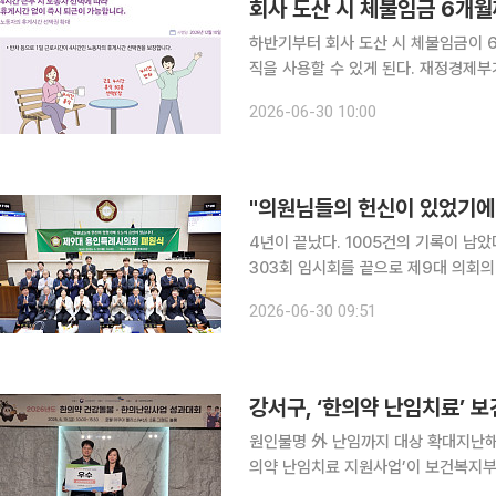
회사 도산 시 체불임금 6개월
하반기부터 회사 도산 시 체불임금이 6
직을 사용할 수 있게 된다. 재정경제부가 30일 발간한 ‘2026년 하반기부터 이렇게 달라집니다’ 책
자의 보건·복지·고용 분야를 보면, 8
2026-06-30 10:00
서 6개월로 늘어난다. 퇴직기준일(도산
4년이 끝났다. 1005건의 기록이 남았다. 30일 이투데이 취재를 종합하면 29일 용인특례시
303회 임시회를 끝으로 제9대 의회의 공
는 제1차 본회의를 개의해 예산결산특별
2026-06-30 09:51
가경
강서구, ‘한의약 난임치료’ 
원인불명 外 난임까지 대상 확대지난해 임신 성공률 33.
의약 난임치료 지원사업’이 보건복지
24일 밝혔다. 서울시 25개 자치구 가운데 장관상