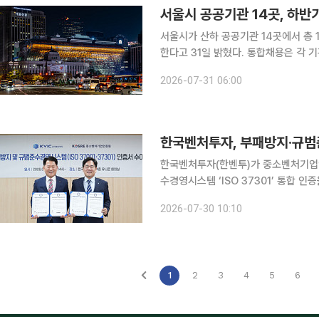
서울시 공공기관 14곳, 하반
서울시가 산하 공공기관 14곳에서 총 
한다고 31일 밝혔다. 통합채용은 각 기관이 따로 운영하던 원서접수와 필기시험을 서울시가 한꺼번
에 진행하는 제도다. 응시자 혼선을 
2026-07-31 06:00
한국벤처투자, 부패방지·규범
한국벤처투자(한벤투)가 중소벤처기업인
수경영시스템 ‘ISO 37301’ 통합 인증을 획득했다고 30일
예방과 탐지, 대응 체계의 적정성을 검
2026-07-30 10:10
1
2
3
4
5
6