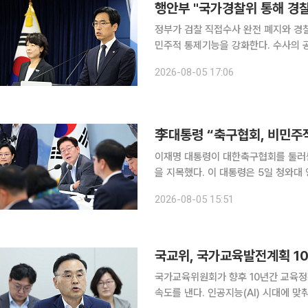
행안부 "국가경찰위 통해 경찰
정부가 검찰 직접수사 완전 폐지와 경
민주적 통제기능을 강화한다. 수사의 공정성을 제고하기
보고에서 이 같은 하반기 추진과제를 발표했다. 행안부는 상반기 성과로 ‘생명
2026-08-05 17:06
고유가 피해지원금 지급, 인공지능(AI)
李대통령 “축구협회, 비민주
이재명 대통령이 대한축구협회를 둘러싼
을 지목했다. 이 대통령은 5일 청와대 영빈관에서 열린 교육부·국가교육위원회·문화체육관광부·국
가유산청 2차 업무보고에서 “최근 국
2026-08-05 15:51
국가교육위원회가 향후 10년간 교육정책
속도를 낸다. 인공지능(AI) 시대에 