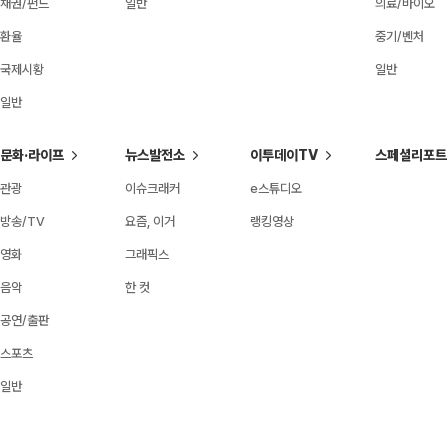
채권/펀드
일반
의료/바이오
환율
중기/벤처
국제시황
일반
일반
문화·라이프
뉴스발전소
이투데이TV
스페셜리포트
관광
이슈크래커
e스튜디오
방송/TV
요즘, 이거
랭킹영상
영화
그래픽스
음악
한 컷
공연/출판
스포츠
일반