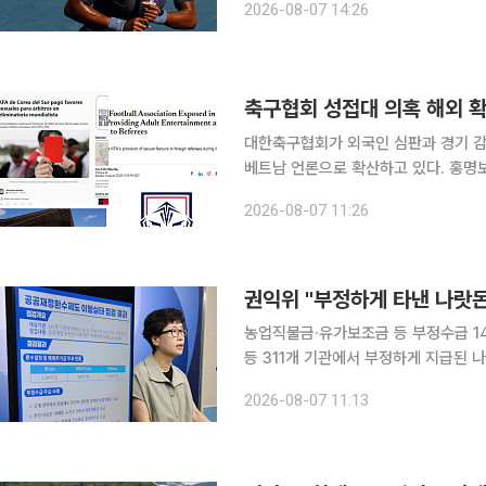
2026-08-07 14:26
뒤 관련 질문을 받고 이 같은 견해를 
축구협회 성접대 의혹 해외 확
대한축구협회가 외국인 심판과 경기 감
베트남 언론으로 확산하고 있다. 홍명
지 겹치면서 협회의 내부 통제와 국제경기 공정
2026-08-07 11:26
비즈니스타임스(IBTimes)는 6일(현
권익위 "부정하게 타낸 나랏돈
농업직불금·유가보조금 등 부정수급 14만여 건 적발 지난해 중앙행정기
등 311개 기관에서 부정하게 지급된 나랏돈이
는 7일 중앙행정기관과 지방정부, 시도
2026-08-07 11:13
이행 실태 