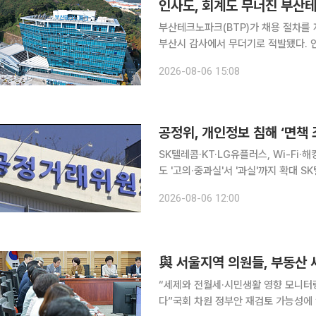
부산테크노파크(BTP)가 채용 절차를
부산시 감사에서 무더기로 적발됐다. 
을 수 있는 구조가 운영됐고, 실제 회
2026-08-06 15:08
공정위, 개인정보 침해 ‘면책 
SK텔레콤·KT·LG유플러스, Wi-Fi
도 '고의·중과실'서 '과실'까지 확대 SK텔레콤, KT, LG유플러스 등 통신 3사의 개인정보 침해사고
면책, 이용 ID·비밀번호 관련 책임 전가 등 불공정
2026-08-06 12:00
콤, KT, LG유플러스 등 3개 통신사의
與 서울지역 의원들, 부동산 
“세제와 전월세·시민생활 영향 모니터
다”국회 차원 정부안 재검토 가능성에 “전제하면 안돼” 서울에 지