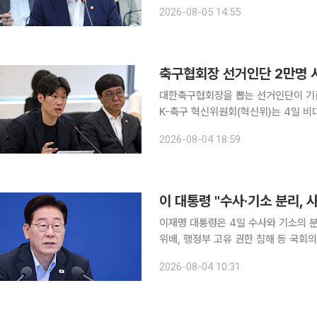
한 교육체제 구축에 나선다. 차정인 국가교육위원장은 5일 청와대 영빈관에서 열린 이재명 대통령
2026-08-05 14:55
주재 '2026년 하반기 업무보고'에
축구협회장 선거인단 2만명 
대한축구협회장을 뽑는 선거인단이 기존 
K-축구 혁신위원회(혁신위)는 4일 비
발표했다. 출범 후 다섯 번째 회의다. 혁신위는 브리핑 자료를 통해 이번 권고안이 대한체육회장 선
2026-08-04 18:59
거인단 개편안을 기본 틀로 삼되 프로·
이 대통령 "수사·기소 분리,
이재명 대통령은 4일 수사와 기소의 분
위배, 행정부 고유 권한 침해 등 국회
밝혔다. 사실상 재의요구권(거부권)을 행사
2026-08-04 10:31
은 이날 청와대 본관에서 주재한 제3