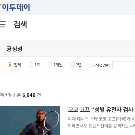
검색
전체
1주
1개월
1년
직접입력
검색결과 총
6,848
건
코코 고프 “성별 유전자 검사
여자 테니스 스타 코코 고프(미국)가 
의하면서도 트랜스젠더를 공격하는 수단으로 악용될 
나다 토론토에서 열린 여자프로테니스(