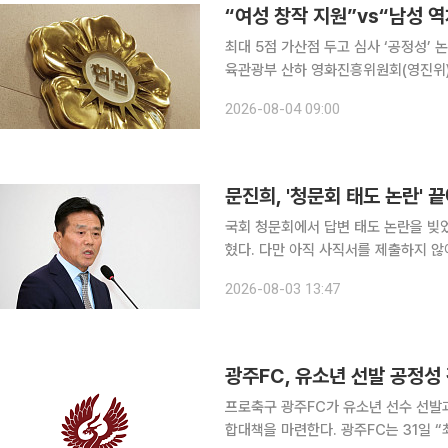
최대 5점 가산점 두고 심사 ‘공정성’ 
육관광부 산하 영화진흥위원회(영진위
전부터 이어졌다. 여성 영화인의 창작
2026-08-04 09:00
에 따라 부여한 점수가 작품의 최종 순
문진희, '청문회 태도 논란'
국회 청문회에서 답변 태도 논란을 빚
혔다. 다만 아직 사직서를 제출하지 않아 공
에 따르면 대한축구협회 관계자는 “문
2026-08-03 13:47
지 사직서를 제출하지는 않았다”고 밝
광주FC, 유소년 선발 공정성
프로축구 광주FC가 유소년 선수 선발
합대책을 마련한다. 광주FC는 31일 “최근 유소년 선수 콜업 관련 사안에 대해 수사기관이 관계자들