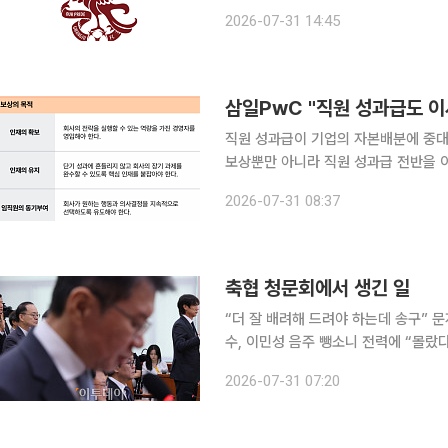
을 혐의없음으로 불송치한 것과 관련해 
2026-07-31 14:45
공정성 강화 종합대책’을 수립해 시행
삼일PwC "직원 성과급도 
직원 성과급이 기업의 자본배분에 중대
보상뿐만 아니라 직원 성과급 전반을 
삼일PwC 거버넌스센터는 '거버넌스 포
2026-07-31 08:37
을 담은 이사회 가이드 다섯 번째 시리
축협 청문회에서 생긴 일
“더 잘 배려해 드려야 하는데 송구” 
수, 이민성 음주 뺑소니 전력에 “몰랐
고성까지…핵심 의혹 규명은 뒷전 대한축구협회의 감독 선임 과정과 행정 난맥상을 따지기 위해 열
2026-07-31 07:20
린 국회 청문회에서 부적절한 문자와 