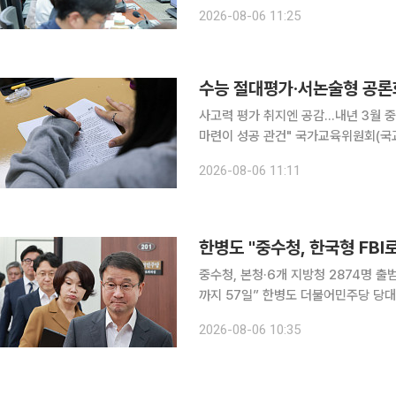
정부 세제개편 방향성에 공감을 표하면
2026-08-06 11:25
수능 절대평가·서논술형 공론
사고력 평가 취지엔 공감…내년 3월 중
마련이 성공 관건" 국가교육위원회(국교위)가 대학수학능력시험(수능) 절대평가 전환과 서·논술형
평가 도입 등을 포함한 중장기 대입제
2026-08-06 11:11
확대라는 방향에는 공감하면서도 변별력
한병도 "중수청, 한국형 FB
중수청, 본청·6개 지방청 2874명 
까지 57일” 한병도 더불어민주당 당대표 직무대행 겸 원내대표가 중대범죄수사청(중수청)이 기존
검찰의 중대범죄 수사 기능을 승계해 '
2026-08-06 10:35
인재 확보가 필요하다며 행정안전부에 