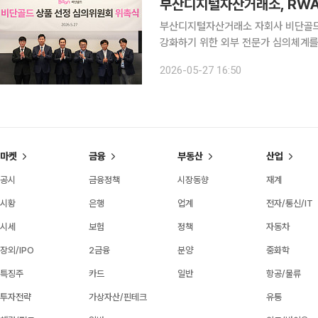
부산디지털자산거래소, RWA
부산디지털자산거래소 자회사 비단골드가
강화하기 위한 외부 전문가 심의체계를 마련했다. 비단골드는 서울 여의도 국
‘비단골드 상품 선정 심의위원회’ 위
2026-05-27 16:50
마켓
금융
부동산
산업
공시
금융정책
시장동향
재계
시황
은행
업계
전자/통신/IT
시세
보험
정책
자동차
장외/IPO
2금융
분양
중화학
특징주
카드
일반
항공/물류
투자전략
가상자산/핀테크
유통