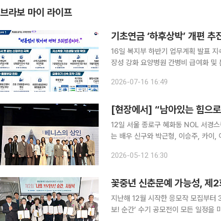
브라보 마이 라이프
기초연금 ‘하후상박’ 개편 추
16일 복지부 하반기 업무계획 발표 지속가능한 연금체계 구축…기초연금 구조개편 및 국민연금 보
장성 강화 요양병원 간병비 급여화 및 본인 부담금 경감 추진 보건복지부가 하반기에 초고령사회에
대응하기 위한 노후소득보장체계와 의료·돌봄 안전망 개
2026-07-16 16:49
업무계획에서 기초연금 구조개편 및 국
[현장에서] “남아있는 힘으로
12일 서울 종로구 혜화동 NOL 서경
는 배우 신구와 박근형, 이승주, 카이,
해 작품 준비 과정과 무대에 대한 생각을 전했다. 이날 현장에서 가장 큰 존
2026-05-12 16:30
히 무대에 서고 있는 두 원로 배우에게
꽃중년 신춘문예 가능성, 제2회
지난해 12월 시작한 응모작 모집부터 3
보! 순간’ 수기 공모전이 모든 일정을 마무리하며 유종의 미를 거뒀다. 올해 공모전을 진행하며 한 가