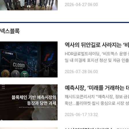
지 가능성을 확인했다. 50대 이상 꽃
2026-04-27 06:00
예’로 자리 잡을 수 있다는 잠재력이다.
넥스블록
역사의 뒤안길로 사라지는 ‘비
HDR글로벌트레이딩, ‘비트멕스 운영 중
일 내 미결제 포지션 청산 및 자금 인
주장 비트멕스(BitMEX)가 문을 닫으며 역사의 뒤안길로 사라진다. 미국 CNBC는 23일(현지시각)
2026-07-28 06:00
예측시장, ‘미래를 거래하는 
해시드오픈리서치 “예측시장, 정보·금융
확산…폴리마켓·칼시 중심으로 시장 성
지목 정치, 경제, 스포츠 등 미래 사건의 결과를 거래하는 블록체인 기반 예측시장이 새로운 정보 인
2026-06-17 13:32
프라로 부상하고 있다는 분석이 나왔다.