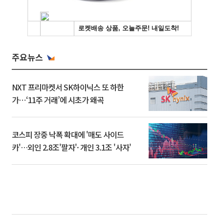
주요뉴스
NXT 프리마켓서 SK하이닉스 또 하한
가⋯‘11주 거래’에 시초가 왜곡
코스피 장중 낙폭 확대에 '매도 사이드
카'…외인 2.8조'팔자'· 개인 3.1조 '사자'