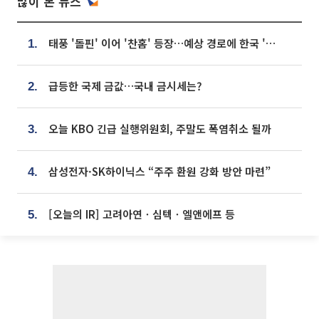
많이 본 뉴스
태풍 '돌핀' 이어 '찬홈' 등장…예상 경로에 한국 '한숨'
1.
급등한 국제 금값…국내 금시세는?
2.
오늘 KBO 긴급 실행위원회, 주말도 폭염취소 될까
3.
삼성전자·SK하이닉스 “주주 환원 강화 방안 마련”
4.
[오늘의 IR] 고려아연ㆍ심텍ㆍ엘앤에프 등
5.