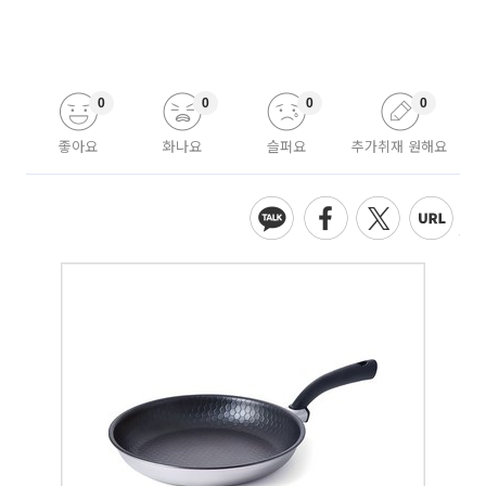
0
0
0
0
좋아요
화나요
슬퍼요
추가취재 원해요