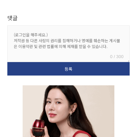
댓글
0 / 300