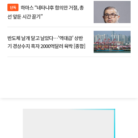
하마스 “네타냐후 합의안 거절, 총
단독
선 앞둔 시간 끌기”
반도체 날개 달고 날았다⋯'역대급' 상반
기 경상수지 흑자 2000억달러 육박 [종합]