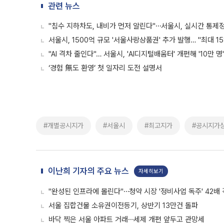
관련 뉴스
"침수 지하차도, 내비가 먼저 알린다"⋯서울시, 실시간 통제
서울시, 1500억 규모 '서울사랑상품권' 추가 발행… "최대 1
"AI 격차 줄인다"… 서울시, 'AI디지털배움터' 개편해 '10만 명
‘경험 無도 환영’ 첫 일자리 도전 설명서
#개별공시지가
#서울시
#최고지가
#공시지가
이난희 기자의 주요 뉴스
자세히보기
"완성된 인프라에 몰린다"⋯청약 시장 '정비사업 독주' 42배
서울 집합건물 소유권이전등기, 상반기 13만건 돌파
바닥 찍은 서울 아파트 거래⋯세제 개편 앞두고 관망세