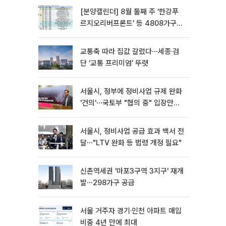
[분양캘린더] 8월 둘째 주 ‘한강푸
르지오리버프론트’ 등 4808가구
분양
교통축 따라 집값 갈렸다⋯세종·검
단 ‘교통 프리미엄’ 뚜렷
서울시, 정부에 정비사업 규제 완화
'건의'⋯국토부 "협의 중" 입장만
[종합]
서울시, 정비사업 공급 효과 백서 전
달⋯"LTV 완화 등 법령 개정 필요"
신촌역세권 '마포3구역 3지구' 재개
발⋯298가구 공급
서울 거주자 경기·인천 아파트 매입
비중 4년 만에 최대