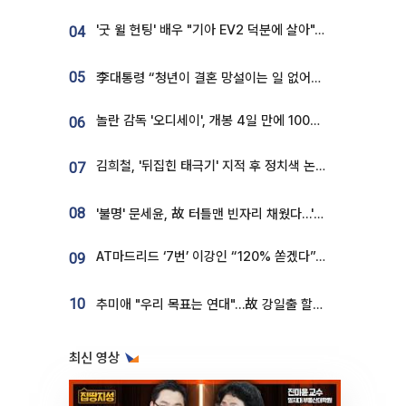
'굿 윌 헌팅' 배우 "기아 EV2 덕분에 살아"…교통사고 후 안전성 극찬
04
05
李대통령 “청년이 결혼 망설이는 일 없어야...제도상 불이익 조사”
놀란 감독 '오디세이', 개봉 4일 만에 100만 돌파⋯'왕사남' 보다 빠르다
06
김희철, '뒤집힌 태극기' 지적 후 정치색 논란…"좌우 떠나 우리나라 국기"
07
08
'불명' 문세윤, 故 터틀맨 빈자리 채웠다…'거북이' 눈물의 최종 우승
AT마드리드 ‘7번’ 이강인 “120% 쏟겠다”⋯시메오네 감독 “필요한 선수”
09
10
추미애 "우리 목표는 연대"…故 강일출 할머니 흉상 제막
최신 영상