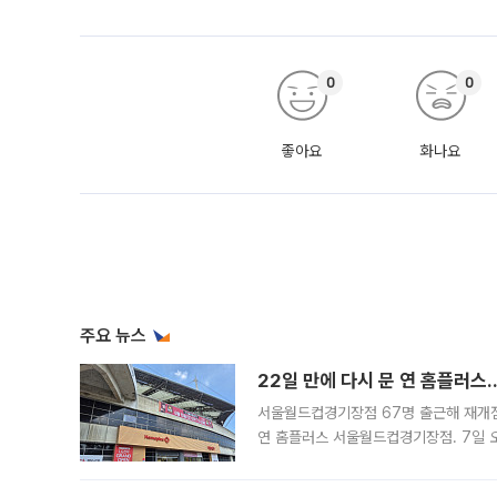
0
0
좋아요
화나요
주요 뉴스
22일 만에 다시 문 연 홈플러스
서울월드컵경기장점 67명 출근해 재개점 
연 홈플러스 서울월드컵경기장점. 7일 
우유, 과일 같은 신선식품이 차근차근 자