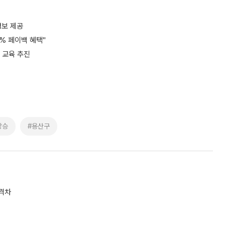
정보 제공
5% 페이백 혜택"
' 교육 추진
상승
#용산구
 격차