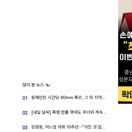
많이 본 뉴스
동해안은 시간당 80㎜ 폭우, 그 외 지역은 폭염…‘극과 극 날씨’
01
[내일 날씨] 폭염 한풀 꺾여도 무더위 계속⋯동해안 이틀 연속 비
02
임영웅, 어느덧 데뷔 10주년⋯"가진 것 없던 시절, 내 앞엔 20명의 팬뿐"
03