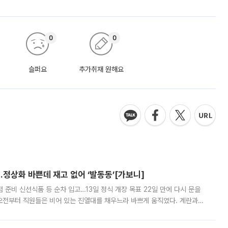
0
0
슬퍼요
추가취재 원해요
…정상화 바쁜데 재고 없어 ‘발동동’[가보니]
준비 신선식품 등 순차 입고…13일 정식 개장 목표 22일 만에 다시 문을
오전부터 직원들은 비어 있는 진열대를 채우느라 바쁘게 움직였다. 계란과
리를 잡기 시작했지만, 매장 곳곳엔 여전히 텅 빈 매대가 먼저 눈에 들어왔