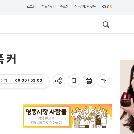
로그인
회원가입
속보창
신문/PDF 구독
RSS
폭 커
00:00 / 03:06
 듣기