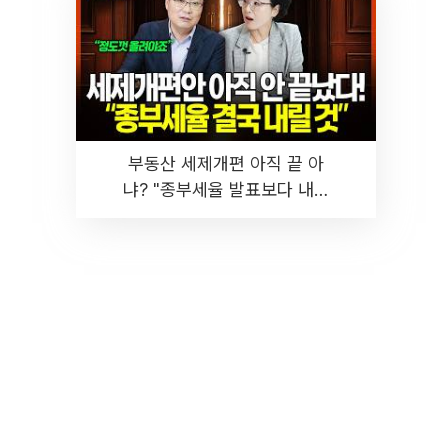
부동산 세제개편 아직 끝 아
냐? "종부세율 발표보다 내릴
것" 장기거주·양도세 전망 I 집
땅지성 I 김인만, 진미윤