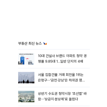
부동산 최신 뉴스
10대 건설사 브랜드 아파트 청약 경
쟁률 9.85대 1…일반 단지의 4배
서울 집합건물 거래 회전율 1위는
은평구⋯'금천·강남'은 하위권 맴돌
아
상반기 수도권 청약시장 '초선별' 바
람⋯'상급지·분상제'로 쏠렸다