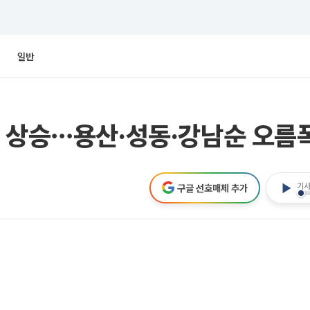
일반
 상승⋯용산·성동·강남순 오름
기사
구글 선호매체 추가