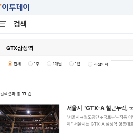
검색
전체
1주
1개월
1년
직접입력
검색결과 총
11
건
서울시 "GTX-A 철근누락,
‘서울시→철도공단→국토부’⋯직통 아닌
제” 서울시는 GTX-A 삼성역 영동대로 지하공간 복합개발 3공구에서 발생한 철근 누락 보고 지연
사태가 국가철도공단 중심의 보고체계에