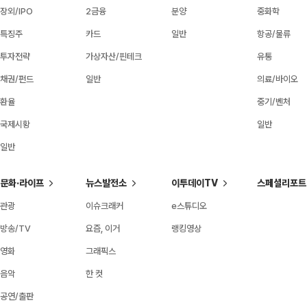
장외/IPO
2금융
분양
중화학
특징주
카드
일반
항공/물류
투자전략
가상자산/핀테크
유통
채권/펀드
일반
의료/바이오
환율
중기/벤처
국제시황
일반
일반
문화·라이프
뉴스발전소
이투데이TV
스페셜리포트
관광
이슈크래커
e스튜디오
방송/TV
요즘, 이거
랭킹영상
영화
그래픽스
음악
한 컷
공연/출판