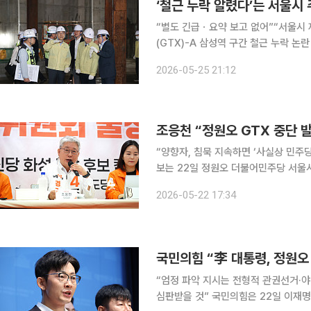
‘철근 누락 알렸다’는 서울시
“별도 긴급ㆍ요약 보고 없어”“서울시 제안 보강안, 검증
(GTX)-A 삼성역 구간 철근 누락 논
고했다는 주장에 대해 “방대한 월간보
2026-05-25 21:12
반박했다. 이어 “별도의 긴급보
조응천 “정원오 GTX 중단 
“양향자, 침묵 지속하면 ‘사실상 민주당 선대위원장’ 자
보는 22일 정원오 더불어민주당 서울시
민의힘 경기지사 후보를 향해 “정원오 후보와 원팀이냐”
2026-05-22 17:34
고 “정원오 서울시장 후보가 GTX 
국민의힘 “李 대통령, 정원오
“엄정 파악 지시는 전형적 관권선거·야
심판받을 것” 국민의힘은 22일 이재명 대통령이 GTX 삼성역 공사 문제와 관련해 “엄정 파악”을