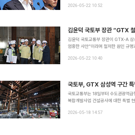
지시한 것을 두고 “정원오 더불어민주
2026-05-22 10:52
판했다. 박충권 국민의힘 중앙선대
김윤덕 국토교통부 장관이 GTX-A 삼
엄중한 사안”이라며 철저한 원인 규명과 시설물 안전 
가 시행 중인 영동대로 지하 공간 복
2026-05-22 10:40
점검했다. GTX 삼성역 구간 1
국토부, GTX 삼성역 구간 
국토교통부는 18일부터 수도권광역급행
복합개발사업 건설공사에 대한 특별 현장점검을 시작한다
철도공단이 서울시에 위탁해 시공 중
2026-05-18 14:57
주했다. 앞서 국토부는 시공 오류