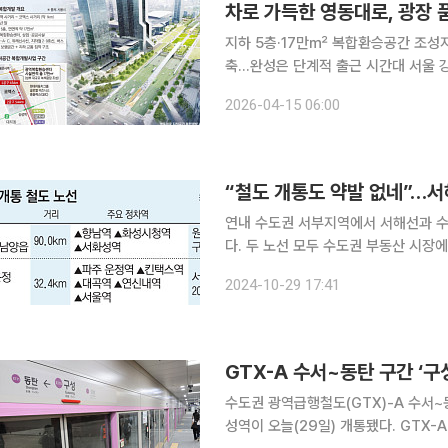
지하 5층·17만㎡ 복합환승공간 조성지
축…완성은 단계적 출근 시간대 서울 강남구 영동대로. 삼성역 사거리 일대에는 신호가 바뀔 때마다
차량 행렬이 길게 늘어서고 도로 한가운
2026-04-15 06:00
14차선이던 도로는 공사로 8차선까지
연내 수도권 서부지역에서 서해선과 수
다. 두 노선 모두 수도권 부동산 시장
부동산 시장에 큰 변동은 없는 상황이
2024-10-29 17:41
선 신설 효과가 지역 부동산 시장에 일
GTX-A 수서~동탄 구간 ‘구
수도권 광역급행철도(GTX)-A 수서
성역이 오늘(29일) 개통됐다. GTX-A 구성역은 지난 3월 30일 최초 개통한 GTX-A 수서~동탄 구