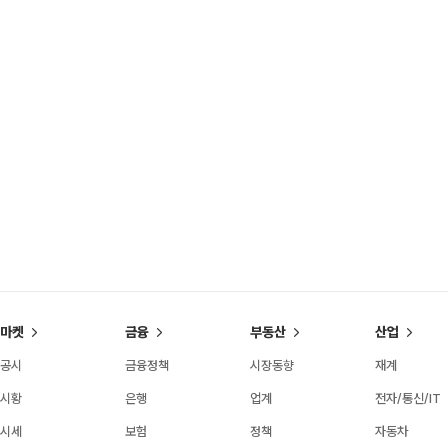
마켓
금융
부동산
산업
공시
금융정책
시장동향
재계
시황
은행
업계
전자/통신/IT
시세
보험
정책
자동차