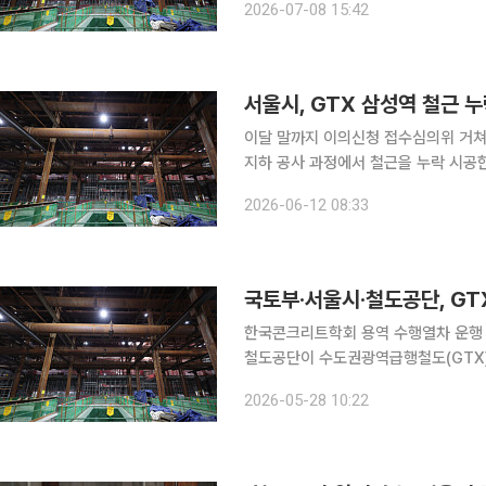
2026-07-08 15:42
공식 보고 절차에 따라 국가철도공단에
서울시, GTX 삼성역 철근 
이달 말까지 이의신청 접수심의위 거쳐 최종 확정 서울시가 수도권광역급행철
지하 공사 과정에서 철근을 누락 시공한
12일 서울시에 따르면 시는 6일 현대
2026-06-12 08:33
과 예정 사실을 통보했다. 이달 말까지
국토부·서울시·철도공단, GT
한국콘크리트학회 용역 수행열차 운행 병행 가능성·진
철도공단이 수도권광역급행철도(GTX)
마련을 위한 검토 작업에 착수한다. 
2026-05-28 10:22
종합적으