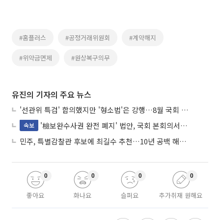
#홈플러스
#공정거래위원회
#계약해지
#위약금면제
#원상복구의무
유진의 기자의 주요 뉴스
'선관위 특검' 합의했지만 '형소법'은 강행…8월 국회 '입법 2차전' 예고
'檢보완수사권 완전 폐지' 법안, 국회 본회의서 민주당 주도 통과
속보
민주, 특별감찰관 후보에 최길수 추천…10년 공백 해소 속도
0
0
0
0
좋아요
화나요
슬퍼요
추가취재 원해요