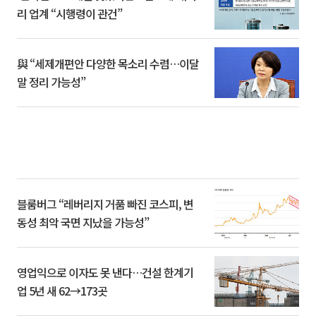
리 업계 “시행령이 관건”
與 “세제개편안 다양한 목소리 수렴…이달
말 정리 가능성”
블룸버그 “레버리지 거품 빠진 코스피, 변
동성 최악 국면 지났을 가능성”
영업익으로 이자도 못 낸다…건설 한계기
업 5년 새 62→173곳