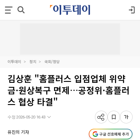
이투데이
정치
국회/정당
김상훈 "홈플러스 입점업체 위약
금·원상복구 면제…공정위·홈플러
스 협상 타결"
수정 2026-05-20 16:43
유진의 기자
구글 선호매체 추가