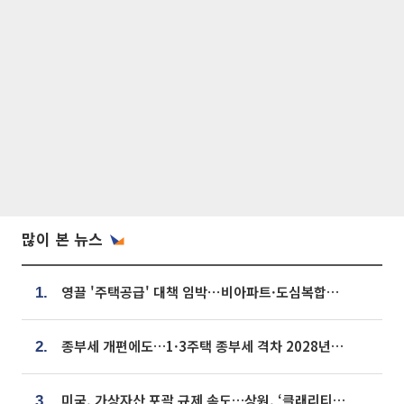
많이 본 뉴스
영끌 '주택공급' 대책 임박⋯비아파트·도심복합까지 총동원
1.
종부세 개편에도…1·3주택 종부세 격차 2028년부터 확대
2.
미국, 가상자산 포괄 규제 속도…상원, ‘클래리티법’ 9월 절차투표 추진
3.