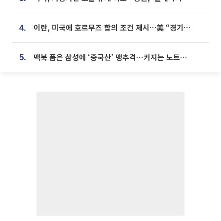
이란, 미국에 호르무즈 합의 조건 제시…美 “경기 아직 안 끝나” [종합]
4.
맥북 품은 삼성에 ‘중국산’ 맹추격⋯커지는 노트북 OLED 시장
5.