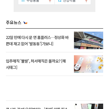
주요뉴스
22일 만에 다시 문 연 홈플러스…정상화 바
쁜데 재고 없어 ‘발동동’[가보니]
입추매직 '불발', 처서매직은 올까요? [해
시태그]