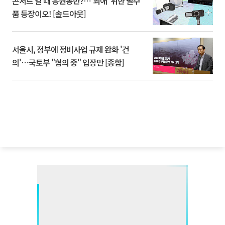
콘서트 갈 때 응원봉만?⋯'최애' 위한 필수
품 등장이오! [솔드아웃]
서울시, 정부에 정비사업 규제 완화 '건
의'⋯국토부 "협의 중" 입장만 [종합]