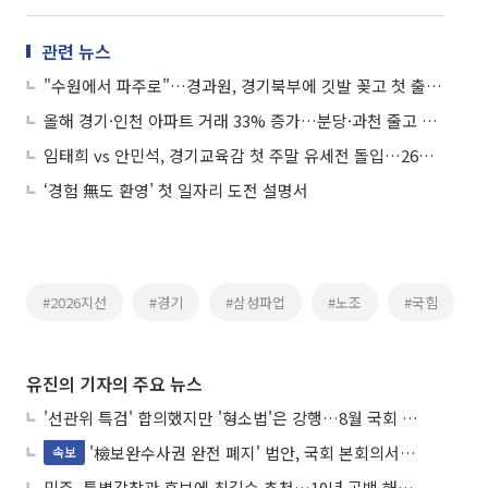
관련 뉴스
"수원에서 파주로"…경과원, 경기북부에 깃발 꽂고 첫 출근은 봉사활동이었다
올해 경기·인천 아파트 거래 33% 증가…분당·과천 줄고 구리·동탄 늘었다
임태희 vs 안민석, 경기교육감 첫 주말 유세전 돌입…26일 SBS 토론서 진검승부
‘경험 無도 환영’ 첫 일자리 도전 설명서
#2026지선
#경기
#삼성파업
#노조
#국힘
유진의 기자의 주요 뉴스
'선관위 특검' 합의했지만 '형소법'은 강행…8월 국회 '입법 2차전' 예고
'檢보완수사권 완전 폐지' 법안, 국회 본회의서 민주당 주도 통과
속보
민주, 특별감찰관 후보에 최길수 추천…10년 공백 해소 속도