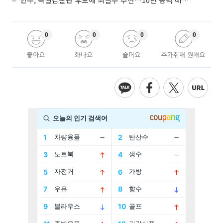
0
0
0
0
좋아요
화나요
슬퍼요
추가취재 원해요