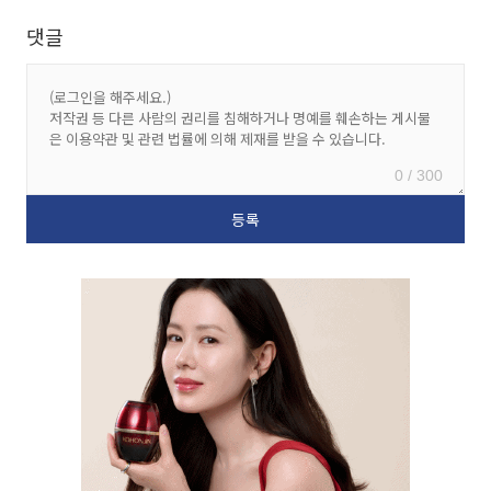
댓글
0 / 300