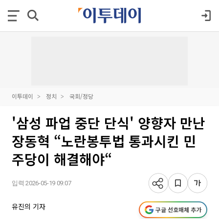
이투데이
정치
국회/정당
'삼성 파업 중단 단식' 양향자 만난
장동혁 “노란봉투법 통과시킨 민
주당이 해결해야“
입력 2026-05-19 09:07
유진의 기자
구글 선호매체 추가