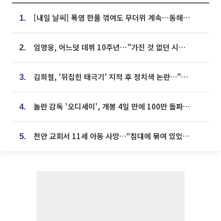
[내일 날씨] 폭염 한풀 꺾여도 무더위 계속⋯동해안 이틀 연속 비
1.
임영웅, 어느덧 데뷔 10주년⋯"가진 것 없던 시절, 내 앞엔 20명의 팬뿐"
2.
김희철, '뒤집힌 태극기' 지적 후 정치색 논란…"좌우 떠나 우리나라 국기"
3.
놀란 감독 '오디세이', 개봉 4일 만에 100만 돌파⋯'왕사남' 보다 빠르다
4.
천안 교회서 11세 아동 사망…“침대에 묶여 있었다” 진술 확보
5.