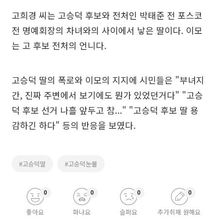
고희경 씨는 고승덕 후보와 전처인 박태준 전 포스코
전 명예회장의 차녀와의 사이에서 낳은 딸이다. 이모
는 고 후보 전처의 언니다.
고승덕 딸의 폭로와 이모의 지지에 시민들은 "부녀지
간, 진짜 주변에서 보기에도 뭔가 있었던거다" "고승
덕 후보 선거 나흘 앞두고 참..." "고승덕 후보 딸 용
감하긴 하다" 등의 반응을 보였다.
#고승덕딸
#고승덕눈물
0
0
0
0
좋아요
화나요
슬퍼요
추가취재 원해요