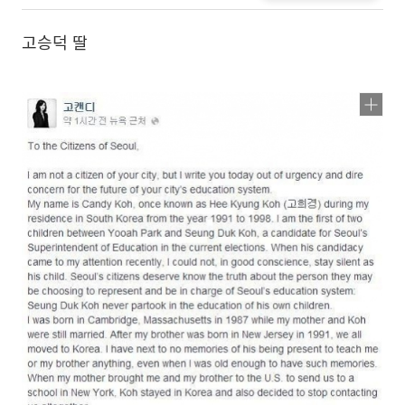
고승덕 딸