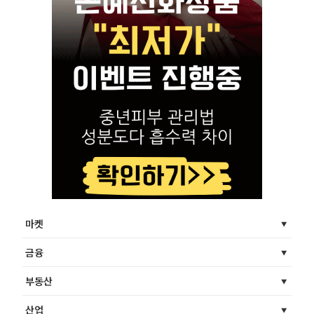
마켓
금융
부동산
산업