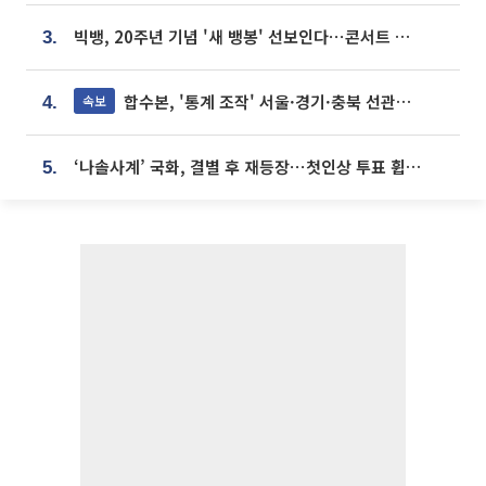
빅뱅, 20주년 기념 '새 뱅봉' 선보인다⋯콘서트 앞두고 팝업 개최
3.
합수본, '통계 조작' 서울·경기·충북 선관위 등 추가 압수수색
속보
4.
‘나솔사계’ 국화, 결별 후 재등장⋯첫인상 투표 휩쓸고 ‘인기녀’ 등극
5.