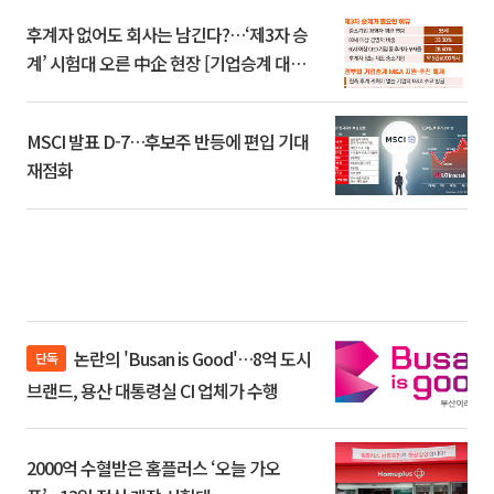
후계자 없어도 회사는 남긴다?…‘제3자 승
계’ 시험대 오른 中企 현장 [기업승계 대전
환]
MSCI 발표 D-7…후보주 반등에 편입 기대
재점화
논란의 'Busan is Good'…8억 도시
단독
브랜드, 용산 대통령실 CI 업체가 수행
2000억 수혈받은 홈플러스 ‘오늘 가오