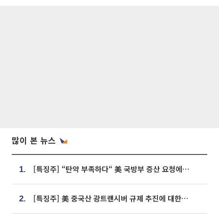
많이 본 뉴스
[특징주] “탄약 부족하다“ 美 국방부 증산 요청에⋯국내 방산주 급등세
1.
[특징주] 美 중국산 광트랜시버 규제 추진에 대한광통신 등 광통신株 강세
2.