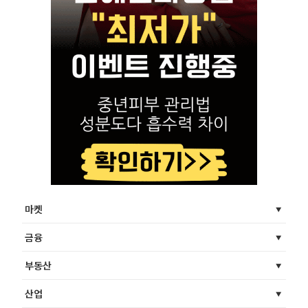
마켓
금융
부동산
산업