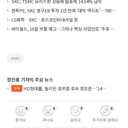
SKC, TSMC 유리기판 상용화 발표에 14.54% 급락
한투PE, SKC 영구EB 투자 1년 만에 '대박 엑시트'…760억 벌었다
LG화학ㆍSKCㆍ포스코인터내셔널 등
싸이월드, 10월 부활 예고…그러나 핵심 사업안은 ‘추후 공개’
#SKC
정진용 기자의 주요 뉴스
HD현대重, 필리핀 호위함 후속 정조준…‘14척+α’ 싹쓸이 노린다
단독
0
0
0
0
좋아요
화나요
슬퍼요
추가취재 원해요