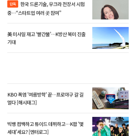
한국 드론기술, 우크라 전장서 시험
단독
중…“스타트업 여러 곳 참여”
美 미사일 재고 ‘빨간불’…K방산 북미 진출
기대
KBO 폭염 '여름방학' 끝…프로야구 갈 길
멀다 [해시태그]
빅뱅 컴백하고 튜이드 데뷔하고⋯K팝 '몇
세대'세요? [엔터로그]