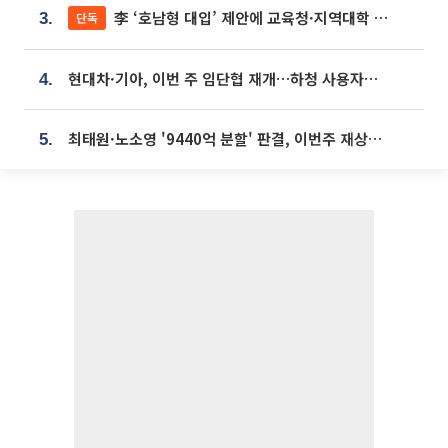
李 ‘호남형 대입’ 제안에 교육청·지역대학 서·논술형 입시 연계 '착수'
단독
3.
현대차·기아, 이번 주 임단협 재개…하청 사용자성 재심도 ‘변수’
4.
최태원·노소영 '9440억 분할' 판결, 이번주 재상고 여부 주목
5.