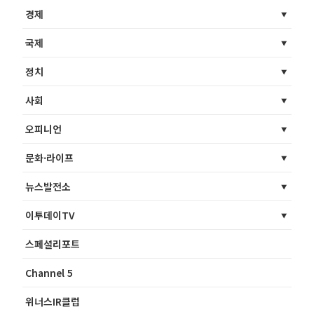
경제
국제
정치
사회
오피니언
문화·라이프
뉴스발전소
이투데이TV
스페셜리포트
Channel 5
위너스IR클럽