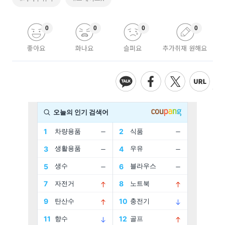
0
0
0
0
좋아요
화나요
슬퍼요
추가취재 원해요