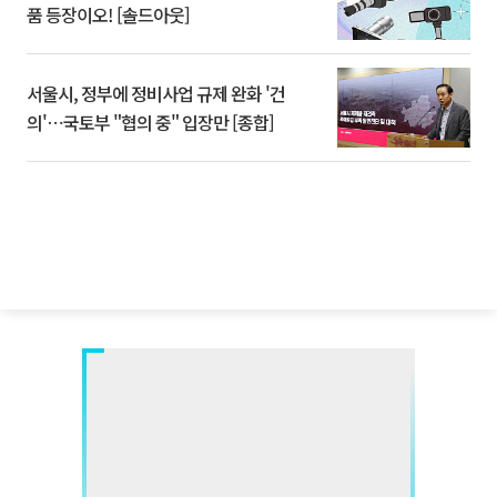
품 등장이오! [솔드아웃]
서울시, 정부에 정비사업 규제 완화 '건
의'⋯국토부 "협의 중" 입장만 [종합]