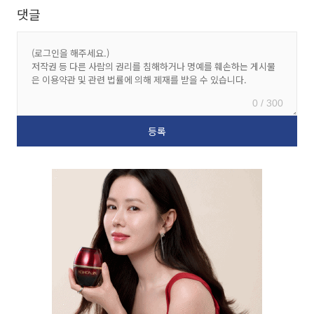
댓글
0 / 300