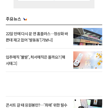
주요뉴스
22일 만에 다시 문 연 홈플러스…정상화 바
쁜데 재고 없어 ‘발동동’[가보니]
입추매직 '불발', 처서매직은 올까요? [해
시태그]
콘서트 갈 때 응원봉만?⋯'최애' 위한 필수