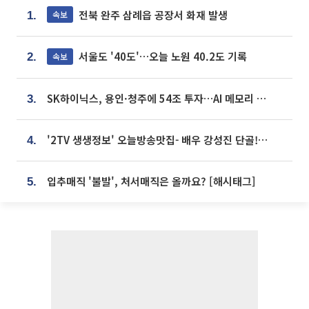
전북 완주 삼례읍 공장서 화재 발생
속보
1.
서울도 '40도'…오늘 노원 40.2도 기록
속보
2.
SK하이닉스, 용인·청주에 54조 투자…AI 메모리 생산기지 키운다
3.
'2TV 생생정보' 오늘방송맛집- 배우 강성진 단골! 쌀국수ㆍ푸팟퐁 커리 맛집 '블○○○'
4.
입추매직 '불발', 처서매직은 올까요? [해시태그]
5.