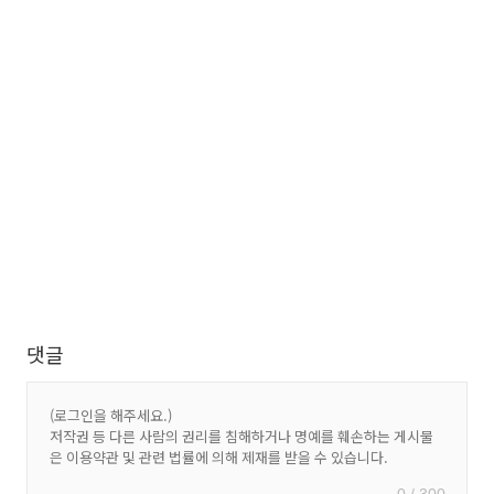
댓글
0 / 300