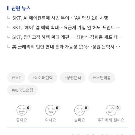
관련 뉴스
SKT, AI 에이전트에 사번 부여…‘AX 혁신 2.0’ 시행
SKT, ‘에어’ 앱 혜택 확대…요금제 가입 안 해도 포인트 사용
SKT, 장기고객 혜택 확대 개편 … 최현석·김희은 셰프 테이블 데이
美 클래리티 법안 연내 통과 가능성 13%…상원 문턱서 제동
#SKT
#데이터협력
#상권분석
#SK텔레콤
#KB국민은행
0
0
0
0
좋아요
화나요
슬퍼요
추가취재 원해요