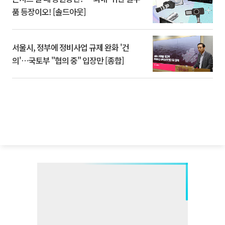
품 등장이오! [솔드아웃]
서울시, 정부에 정비사업 규제 완화 '건
의'⋯국토부 "협의 중" 입장만 [종합]