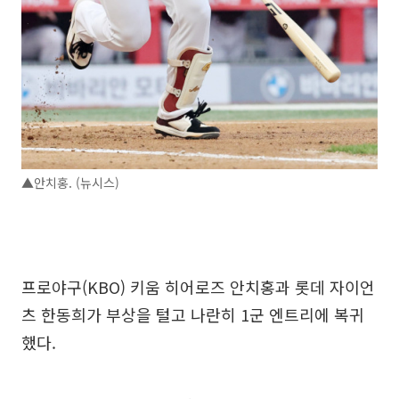
▲안치홍. (뉴시스)
프로야구(KBO) 키움 히어로즈 안치홍과 롯데 자이언
츠 한동희가 부상을 털고 나란히 1군 엔트리에 복귀
했다.