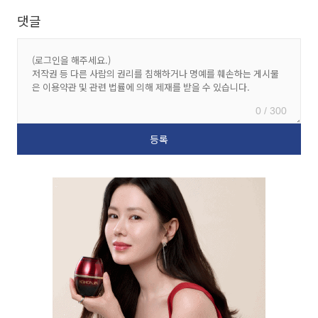
댓글
0 / 300