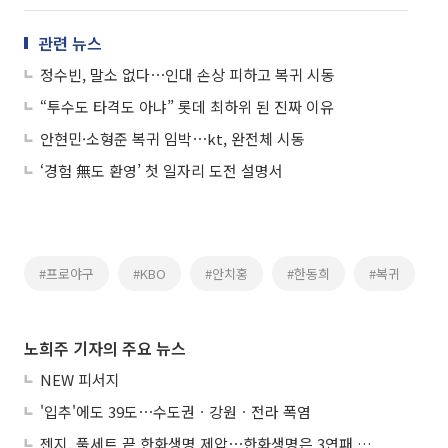
관련 뉴스
정수빈, 말소 없다⋯인대 손상 피하고 복귀 시동
“투수도 타격도 아냐” 롯데 최하위 된 진짜 이유
안현민·소형준 복귀 임박⋯kt, 완전체 시동
‘경험 無도 환영’ 첫 일자리 도전 설명서
#프로야구
#KBO
#안치홍
#한동희
#복귀
노희주 기자의 주요 뉴스
NEW 피서지
'입추'에도 39도⋯수도권ㆍ강원ㆍ전라 폭염
젠지, 풀세트 끝 한화생명 제압⋯한화생명은 3연패 수렁