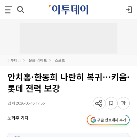
이투데이
문화·라이프
스포츠
안치홍·한동희 나란히 복귀⋯키움·
롯데 전력 보강
입력 2026-06-16 17:56
노희주 기자
구글 선호매체 추가