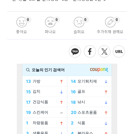
0
0
0
0
좋아요
화나요
슬퍼요
추가취재 원해요