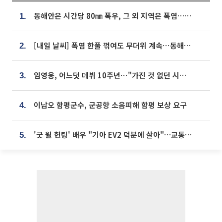
동해안은 시간당 80㎜ 폭우, 그 외 지역은 폭염…‘극과 극 날씨’
1.
[내일 날씨] 폭염 한풀 꺾여도 무더위 계속⋯동해안 이틀 연속 비
2.
임영웅, 어느덧 데뷔 10주년⋯"가진 것 없던 시절, 내 앞엔 20명의 팬뿐"
3.
이남오 함평군수, 군공항 소음피해 함평 보상 요구
4.
'굿 윌 헌팅' 배우 "기아 EV2 덕분에 살아"…교통사고 후 안전성 극찬
5.