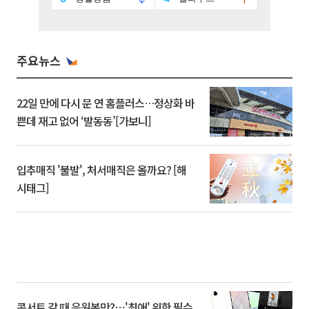
주요뉴스
22일 만에 다시 문 연 홈플러스…정상화 바
쁜데 재고 없어 ‘발동동’[가보니]
입추매직 '불발', 처서매직은 올까요? [해
시태그]
콘서트 갈 때 응원봉만?⋯'최애' 위한 필수