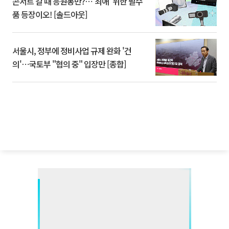
콘서트 갈 때 응원봉만?⋯'최애' 위한 필수
품 등장이오! [솔드아웃]
서울시, 정부에 정비사업 규제 완화 '건
의'⋯국토부 "협의 중" 입장만 [종합]