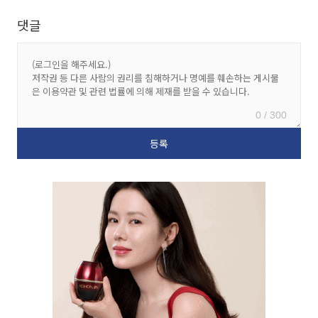
댓글
0 / 300