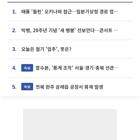
태풍 '돌핀' 오키나와 접근…일본기상청 경로 업데이트
1.
빅뱅, 20주년 기념 '새 뱅봉' 선보인다⋯콘서트 앞두고 팝업 개최
2.
오늘은 절기 '입추', 뜻은?
3.
합수본, '통계 조작' 서울·경기·충북 선관위 등 추가 압수수색
속보
4.
전북 완주 삼례읍 공장서 화재 발생
속보
5.