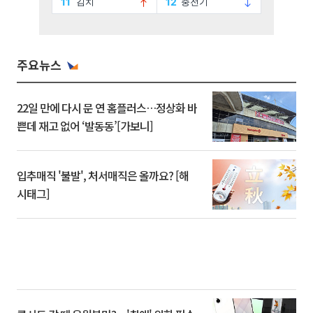
주요뉴스
22일 만에 다시 문 연 홈플러스…정상화 바
쁜데 재고 없어 ‘발동동’[가보니]
입추매직 '불발', 처서매직은 올까요? [해
시태그]