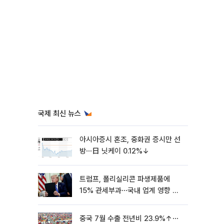
국제 최신 뉴스
아시아증시 혼조, 중화권 증시만 선
방⋯日 닛케이 0.12%↓
트럼프, 폴리실리콘 파생제품에
15% 관세부과⋯국내 업계 영향 촉
각 [종합]
중국 7월 수출 전년비 23.9%↑⋯