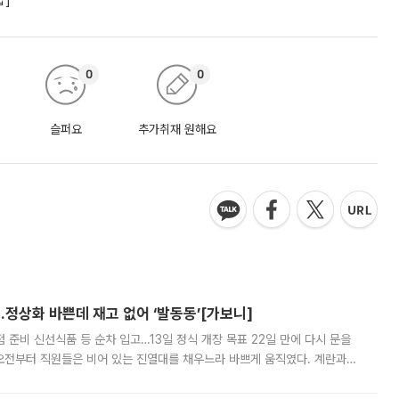
합]
0
0
슬퍼요
추가취재 원해요
…정상화 바쁜데 재고 없어 ‘발동동’[가보니]
준비 신선식품 등 순차 입고…13일 정식 개장 목표 22일 만에 다시 문을
오전부터 직원들은 비어 있는 진열대를 채우느라 바쁘게 움직였다. 계란과
리를 잡기 시작했지만, 매장 곳곳엔 여전히 텅 빈 매대가 먼저 눈에 들어왔