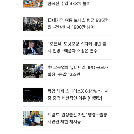
한국산 수입 97.8% 늘어
日대기업 여름 보너스 평균 935만
원⋯건설회사 1800만 넘어
“오픈AI, 도넛모양 스피커 내년 출
시 전망⋯애플과 소송은 변수”
中 로봇업체 유니트리, IPO 공모가
확정⋯몸값 13조원
락업 해제 스페이스X 6.14%↑⋯시
장 충격 제한적인 이유 [마켓핫]
트럼프 ‘원정출산 차단’ 명령⋯출생
시민권 제한 재시동