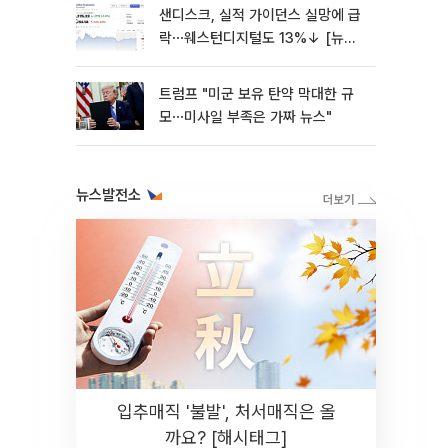
샌디스크, 실적 가이던스 실망에 급
락⋯웨스턴디지털도 13%↓ [뉴욕
증시 무버]
트럼프 "미군 보유 탄약 막대한 규
모⋯미사일 부족은 가짜 뉴스"
뉴스발전소
입추매직 '불발', 처서매직은 올
까요? [해시태그]