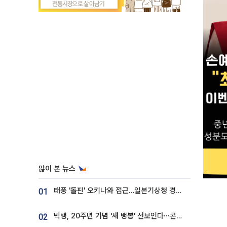
많이 본 뉴스
태풍 '돌핀' 오키나와 접근…일본기상청 경로 업데이트
01
빅뱅, 20주년 기념 '새 뱅봉' 선보인다⋯콘서트 앞두고 팝업 개최
02