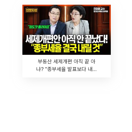
부동산 세제개편 아직 끝 아
냐? "종부세율 발표보다 내릴
것" 장기거주·양도세 전망 I 집
땅지성 I 김인만, 진미윤