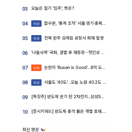
오늘은 절기 '입추', 뜻은?
03
합수본, '통계 조작' 서울·경기·충북 선관위 등 추가 압수수색
04
속보
전북 완주 삼례읍 공장서 화재 발생
05
속보
‘나솔사계’ 국화, 결별 후 재등장⋯첫인상 투표 휩쓸고 ‘인기녀’ 등극
06
논란의 'Busan is Good'…8억 도시브랜드, 용산 대통령실 CI 업체가 수행
07
단독
서울도 '40도'…오늘 노원 40.2도 기록
08
속보
[특징주] 반도체 온기 탄 2차전지...삼성SDI, 장 초반 7% 넘게 껑충
09
[증시키워드] 반도체 충격 뚫은 개별 호재...포스코퓨처엠·에코프로·한화솔루션 '눈길'
10
최신 영상