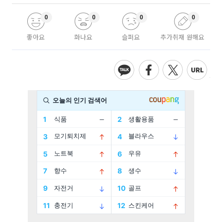
0
0
0
0
좋아요
화나요
슬퍼요
추가취재 원해요