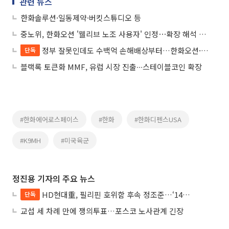
관련 뉴스
한화솔루션·일동제약·버킷스튜디오 등
중노위, 한화오션 '웰리브 노조 사용자' 인정⋯확장 해석 논란
정부 잘못인데도 수백억 손해배상부터…한화오션·강남 등 방산업체 잇단 승소
단독
블랙록 토큰화 MMF, 유럽 시장 진출∙∙∙스테이블코인 확장
#한화에어로스페이스
#한화
#한화디펜스USA
#K9MH
#미국육군
정진용 기자의 주요 뉴스
HD현대重, 필리핀 호위함 후속 정조준…‘14척+α’ 싹쓸이 노린다
단독
교섭 세 차례 만에 쟁의투표…포스코 노사관계 긴장