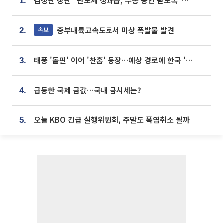
김정관 장관 “반도체 성과급, 주총 승인 받도록”…상법·자본시장법 개정 시사
1.
중부내륙고속도로서 미상 폭발물 발견
속보
2.
태풍 '돌핀' 이어 '찬홈' 등장…예상 경로에 한국 '한숨'
3.
급등한 국제 금값…국내 금시세는?
4.
오늘 KBO 긴급 실행위원회, 주말도 폭염취소 될까
5.