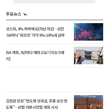
주요뉴스
코스피, 4% 하락에 6270선 마감…삼전
·SK하닉 '와르르' 각각 6%·10%대 급락
ISA 계좌, 5년마다 깨라고요? [이슈크래
커]
김정관 장관 “반도체 성과급, 주총 승인 받
도록”…상법·자본시장법 개정 시사