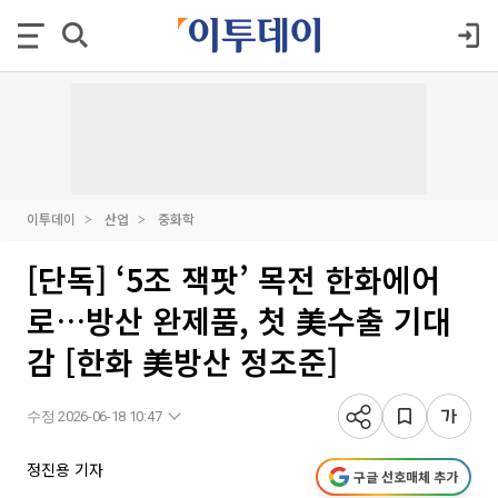
이투데이
산업
중화학
[단독] ‘5조 잭팟’ 목전 한화에어
로…방산 완제품, 첫 美수출 기대
감 [한화 美방산 정조준]
수정 2026-06-18 10:47
정진용 기자
구글 선호매체 추가