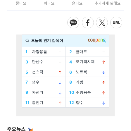
좋아요
화나요
슬퍼요
추가취재 원해요
주요뉴스