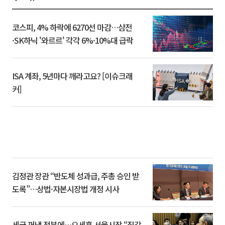
코스피, 4% 하락에 6270선 마감…삼전
·SK하닉 '와르르' 각각 6%·10%대 급락
ISA 계좌, 5년마다 깨라고요? [이슈크래
커]
김정관 장관 “반도체 성과급, 주총 승인 받
도록”…상법·자본시장법 개정 시사
세금 꺼낸 정부에…오세훈 서울시장 “집값