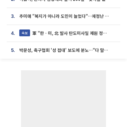
추미애 "복지가 아니라 도민이 늘었다"…재정난 책임론 정면돌파
3.
軍 "한ㆍ미, 北 발사 탄도미사일 제원 정밀분석 중"
속보
4.
박문성, 축구협회 '성 접대' 보도에 분노…"다 말아먹으려고 작정했나"
5.