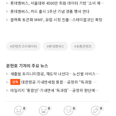
롯데멤버스, 서울대와 4500만 회원 데이터 기반 ‘소비 예측 모델’ 개발
롯데멤버스, 카드 출시 1주년 기념 경품 행사 연다
블랙록 토큰화 MMF, 유럽 시장 진출∙∙∙스테이블코인 확장
#콘텐츠크리에이터
#롯데멤버스
#숏폼콘텐츠
문현호 기자의 주요 뉴스
새출발 트리니티항공, 재도약 나선다…노선별 서비스 차별화
대한항공 기내면세점 통합…공정위 “독과점 여부 따진다”
단독
마일리지 ‘통합안’·기내면세 ‘독과점’…공정위 판단에 쏠린 눈
0
0
0
0