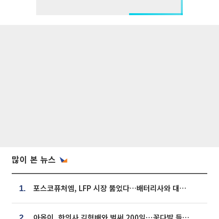
많이 본 뉴스
포스코퓨처엠, LFP 시장 뚫었다…배터리사와 대규모 장기 공급 합의
1.
아옳이, 한의사 김형배와 벌써 200일⋯꽃다발 들고 "프러포즈 아냐"
2.