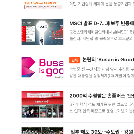
이던 기업승계 세제의 문을 동종기업과 
대신 M&A나 임직원 인수(EBO)를 통
늘
MSCI 발표 D-7…후보주 반등
모건스탠리캐피털인터내셔널(MSCI) 8
쏠린다. 지난달 말 급락장으로 후보군의
가능성과 지수 추종 자금 유입 기대가 
논란의 'Busan is Go
단독
박형준 전 부산시장 재임 당시 추진된 부산
용산 대통령실 상징체계(CI) 개발에 참
도시브랜드 사업이 공개 이후 시민 공감
2000억 수혈받은 홈플러스 ‘오늘
67개 핵심 점포 재가동 위한 빌드업..
소 인력·압축 매장으로 운영…회생 가능성
영업을 시작한다. 핵심 점포 67개에는 
'입추'에도 39도⋯수도권ㆍ강원