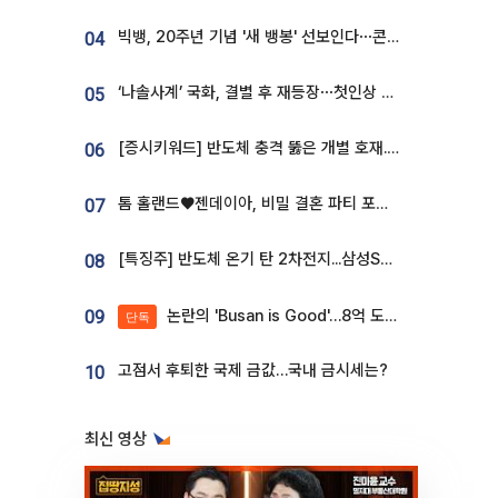
빅뱅, 20주년 기념 '새 뱅봉' 선보인다⋯콘서트 앞두고 팝업 개최
04
‘나솔사계’ 국화, 결별 후 재등장⋯첫인상 투표 휩쓸고 ‘인기녀’ 등극
05
[증시키워드] 반도체 충격 뚫은 개별 호재...포스코퓨처엠·에코프로·한화솔루션 '눈길'
06
톰 홀랜드♥젠데이아, 비밀 결혼 파티 포착⋯호텔 대관비만 9억
07
[특징주] 반도체 온기 탄 2차전지...삼성SDI, 장 초반 7% 넘게 껑충
08
논란의 'Busan is Good'…8억 도시브랜드, 용산 대통령실 CI 업체가 수행
09
단독
고점서 후퇴한 국제 금값…국내 금시세는?
10
최신 영상