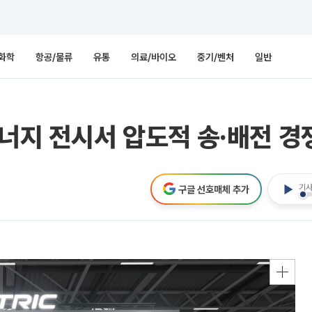
화학
항공/물류
유통
의료/바이오
중기/벤처
일반
에너지 전시서 압도적 송·배전 경
기사
구글 선호매체 추가