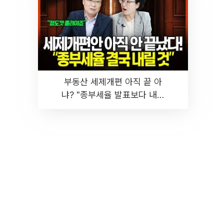
부동산 세제개편 아직 끝 아
냐? "종부세율 발표보다 내릴
것" 장기거주·양도세 전망 I 집
땅지성 I 김인만, 진미윤