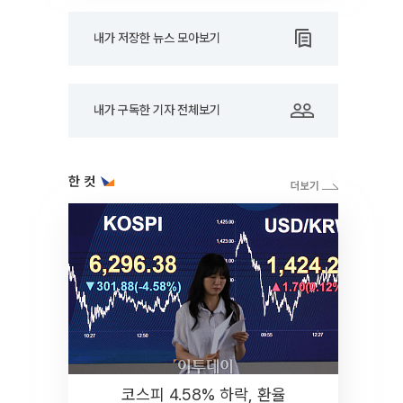
내가 저장한 뉴스 모아보기
내가 구독한 기자 전체보기
한 컷
코스피 4.58% 하락, 환율