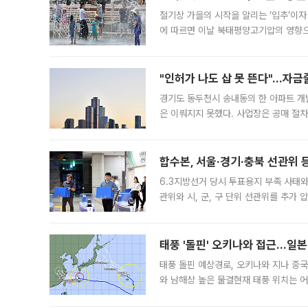
절기상 가을의 시작을 알리는 ‘입추’이자
에 따르면 이날 북태평양고기압의 영향으
도, 낮 최고기온은 31~39도로, 전국
"인허가 나도 삽 못 뜬다"…자금
경기도 동두천시 송내동의 한 아파트 개
은 이뤄지지 못했다. 사업장은 공매 절차
3차 공매까지 진행됐으나 모두 유찰됐다.
후
합수본, 서울·경기·충북 선관위 등
6.3지방선거 당시 투표용지 부족 사태
관위와 시, 군, 구 단위 선관위를 추가
부(김태훈 서울중앙지검 3차장검사)는 
태풍 '돌핀' 오키나와 접근…일
태풍 돌핀 예상경로, 오키나와 지나 중
와 남해상 높은 물결현재 태풍 위치는 어
강한 세력을 유지한 채 일본 오키나와와