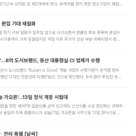
장기근속 임직원 등 제3자에게 연다. 후계자를 찾지 못한 중소기업이 폐업
해 기술과 일자리를 남기도록 하겠다는 취지다. 다만 세금 감면만으로 거래를
에 편입 기대 재점화
월 정기 리뷰 발표가 일주일 앞으로 다가오면서 편출입 후보 종목에 관심이
 시가총액이 크게 흔들렸지만 저점 이후 주가가 상당 부분 회복되면서 편입
다시 부각되고 있다. 7일 금융투자업계에 따르면 MSCI는 한국시간으로 오는
od'…8억 도시브랜드, 용산 대통령실 CI 업체가 수행
시 도시브랜드 ‘Busan is Good’ 개발 사업의 수행기관이 윤석열 정부
여했던 디자인 전문업체 피앤(P&)인 것으로 확인됐다. 8억 원이 투입된 부산
 부족과 디자인 정체성 논란에 휩싸였던 만큼, 사업 선정 과정과 결과물에
 가오픈’...13일 정식 개장 시험대
.직원들 현장 배치PB·일반상품 순차 입고에도 신선식품 수급 정상화는 과제최
 높일지 주목 홈플러스가 오늘(7일) 가오픈을 시작으로 13일 정식으로 재
직원들이 현장 배치되고, PB 상품과 함께 일반 상품 납품도 순차적으로 진행
ㆍ전라 폭염 [날씨]