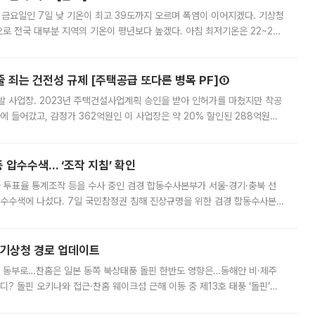
 금요일인 7일 낮 기온이 최고 39도까지 오르며 폭염이 이어지겠다. 기상청
로 전국 대부분 지역의 기온이 평년보다 높겠다. 아침 최저기온은 22~27
 대부분 지역에 폭염특보가 발효된 가운데 최고체감온도는 35도 안팎까지 올라
줄 죄는 건전성 규제 [주택공급 또다른 병목 PF]①
발 사업장. 2023년 주택건설사업계획 승인을 받아 인허가를 마쳤지만 착공
에 들어갔고, 감정가 362억원인 이 사업장은 약 20% 할인된 288억원에
 현재는 4차 공매를 위한 조건 협의가 진행 중이다. 수도권의 주요 주거 배
 압수수색… ‘조작 지침’ 확인
와 투표율 통계조작 등을 수사 중인 검경 합동수사본부가 서울·경기·충북 선
 압수수색에 나섰다. 7일 국민참정권 침해 진상규명을 위한 검경 합동수사본
추가 증거 확보를 위해 중앙선관위, 서울시·경기도·충청북도 선관위, 김포시
본기상청 경로 업데이트
국 동부로…찬홈은 일본 동쪽 북상태풍 돌핀 한반도 영향은…동해안 비·제주
디? 돌핀 오키나와 접근·찬홈 웨이크섬 근해 이동 중 제13호 태풍 ‘돌핀’이
 아마미 지방에 접근하고 있다. 돌핀은 오키나와 부근을 지난 뒤 동중국해