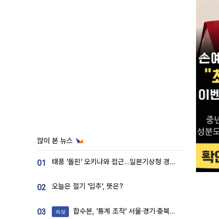
많이 본 뉴스
태풍 '돌핀' 오키나와 접근…일본기상청 경로 업데이트
01
오늘은 절기 '입추', 뜻은?
02
합수본, '통계 조작' 서울·경기·충북 선관위 등 추가 압수수색
03
속보