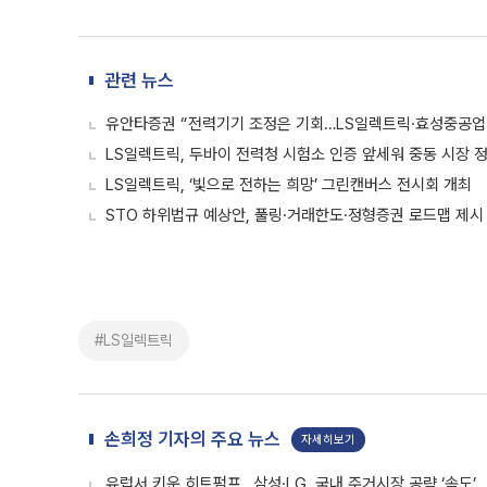
관련 뉴스
유안타증권 “전력기기 조정은 기회…LS일렉트릭·효성중공업
LS일렉트릭, 두바이 전력청 시험소 인증 앞세워 중동 시장 
LS일렉트릭, ‘빛으로 전하는 희망’ 그린캔버스 전시회 개최
STO 하위법규 예상안, 풀링·거래한도·정형증권 로드맵 제시
#LS일렉트릭
손희정 기자의 주요 뉴스
자세히보기
유럽서 키운 히트펌프…삼성·LG, 국내 주거시장 공략 ‘속도’