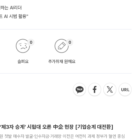
하는 AI리더
 AI 시범 활용"
0
0
슬퍼요
추가취재 원해요
제3자 승계’ 시험대 오른 中企 현장 [기업승계 대전환]
지원 첫발 매수자 발굴·인수자금·거래망 이전은 여전히 과제 정부가 혈연 중심