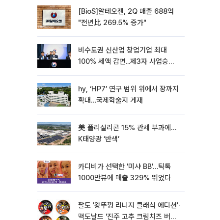
[BioS]알테오젠, 2Q 매출 688억
"전년比 269.5% 증가"
비수도권 신산업 창업기업 최대
100% 세액 감면...제3자 사업승계
특례 도입
hy, ‘HP7’ 연구 범위 위에서 장까지
확대…국제학술지 게재
美 폴리실리콘 15% 관세 부과에…
K태양광 ‘반색’
카디비가 선택한 '미샤 BB'…틱톡
1000만뷰에 매출 329% 뛰었다
팔도 '왕뚜껑 리니지 클래식 에디션'·
맥도날드 '진주 고추 크림치즈 버거'