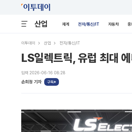
산업
재계
전자/통신/IT
자동차
중
이투데이
산업
전자/통신/IT
LS일렉트릭, 유럽 최대 
입력 2026-06-16 08:28
손희정 기자
구독