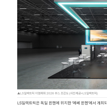
▲LS일렉트릭 이엠파워 2026 부스 조감도 (사진제공=LS일렉트릭)
LS일렉트릭은 독일 뮌헨에 위치한 '메쎄 뮌헨'에서 개최되는