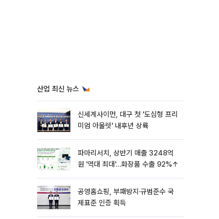
산업 최신 뉴스
신세계사이먼, 대구 첫 '도심형 프리
미엄 아울렛' 내후년 상륙
파마리서치, 상반기 매출 3248억
원 '역대 최대'…화장품 수출 92%↑
공영홈쇼핑, 부패방지·규범준수 국
제표준 인증 획득