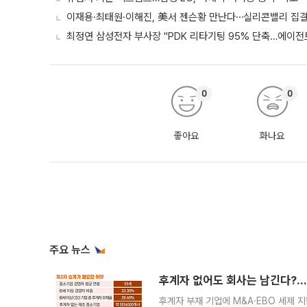
이재용·최태원·이해진, 美서 젠슨황 만난다⋯실리콘밸리 집결
최정연 삼성전자 부사장 "PDK 리타기팅 95% 단축…에이전트
0
0
좋아요
화나요
주요 뉴스
후계자 없어도 회사는 남긴다?…‘
후계자 부재 기업에 M&A·EBO 세제 