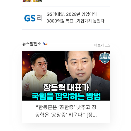
외[나왔다 신상]
GS리테일, 2028년 영업이익
3800억원 목표…기업가치 높인다
뉴스발전소
“한동훈은 ‘공한증’ 낮추고 장
동혁은 ‘공장증’ 키운다” [정치
대학]