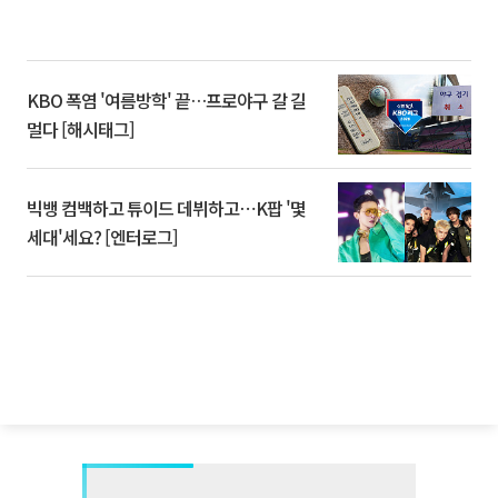
KBO 폭염 '여름방학' 끝…프로야구 갈 길
멀다 [해시태그]
빅뱅 컴백하고 튜이드 데뷔하고⋯K팝 '몇
세대'세요? [엔터로그]