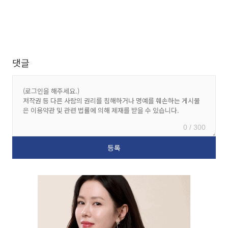
댓글
0 / 300