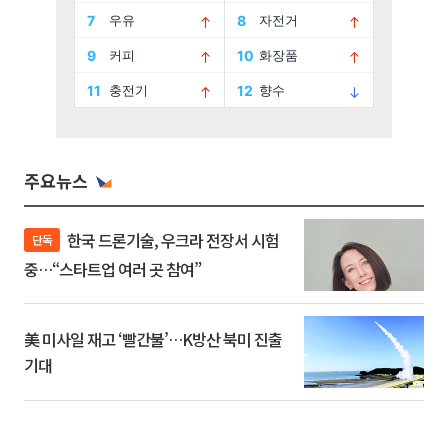
주요뉴스
한국 드론기술, 우크라 전장서 시험
단독
중…“스타트업 여러 곳 참여”
美 미사일 재고 ‘빨간불’…K방산 북미 진출
기대