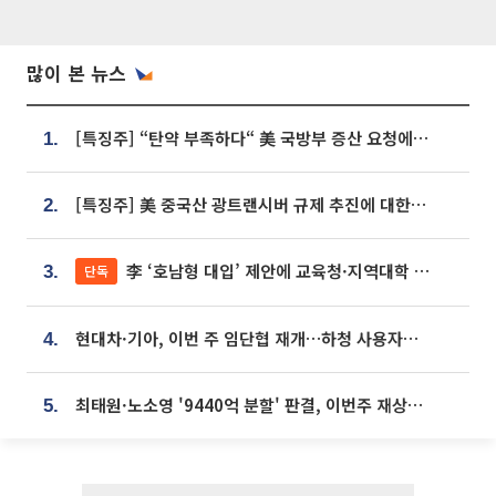
많이 본 뉴스
[특징주] “탄약 부족하다“ 美 국방부 증산 요청에⋯국내 방산주 급등세
1.
[특징주] 美 중국산 광트랜시버 규제 추진에 대한광통신 등 광통신株 강세
2.
李 ‘호남형 대입’ 제안에 교육청·지역대학 서·논술형 입시 연계 '착수'
단독
3.
현대차·기아, 이번 주 임단협 재개…하청 사용자성 재심도 ‘변수’
4.
최태원·노소영 '9440억 분할' 판결, 이번주 재상고 여부 주목
5.