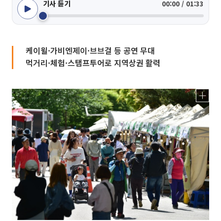
기사 듣기
00:00 / 01:33
케이윌·가비엔제이·브브걸 등 공연 무대
먹거리·체험·스탬프투어로 지역상권 활력