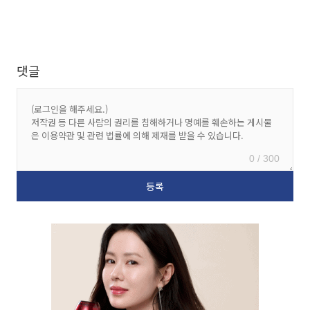
댓글
0 / 300