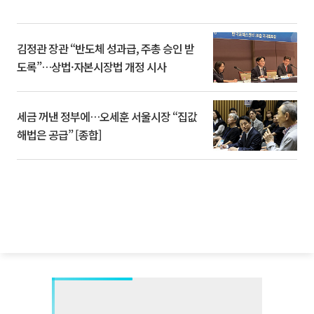
김정관 장관 “반도체 성과급, 주총 승인 받
도록”…상법·자본시장법 개정 시사
세금 꺼낸 정부에…오세훈 서울시장 “집값
해법은 공급” [종합]