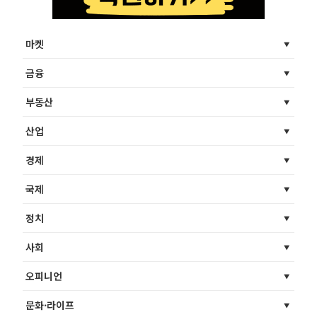
마켓
금융
부동산
산업
경제
국제
정치
사회
오피니언
문화·라이프