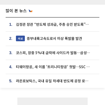
많이 본 뉴스
김정관 장관 “반도체 성과급, 주총 승인 받도록”…상법·자본시장법 개정 시사
1.
중부내륙고속도로서 미상 폭발물 발견
속보
2.
코스피, 장중 5%대 급락에 사이드카 발동…삼성·SK 동반 폭락
3.
티웨이항공, 새 이름 '트리니티항공' 첫발…SSC 전략 본격화
4.
라온로보틱스, 국내 유일 차세대 반도체 공정 로봇 개발 ‘고객사 테스트 진행’
5.