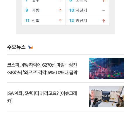
주요뉴스
코스피, 4% 하락에 6270선 마감…삼전
·SK하닉 '와르르' 각각 6%·10%대 급락
ISA 계좌, 5년마다 깨라고요? [이슈크래
커]