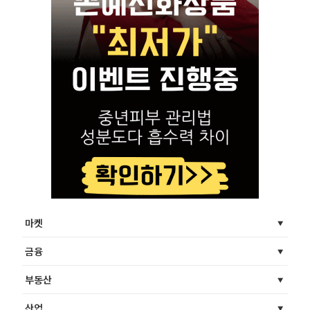
마켓
금융
부동산
산업