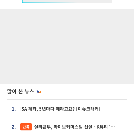
많이 본 뉴스
ISA 계좌, 5년마다 깨라고요? [이슈크래커]
1.
실리콘투, 라이브커머스팀 신설…K뷰티 ‘글로벌 판매망’ 확대[K뷰티 라방戰]
단독
2.