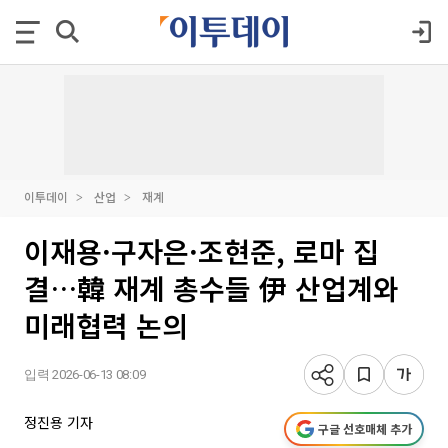
이투데이
산업
재계
이재용·구자은·조현준, 로마 집
결…韓 재계 총수들 伊 산업계와
미래협력 논의
입력 2026-06-13 08:09
정진용 기자
구글 선호매체 추가