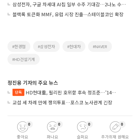
삼성전자, 구글 차세대 AI칩 일부 수주 기대감…2나노 수주 유력
블랙록 토큰화 MMF, 유럽 시장 진출∙∙∙스테이블코인 확장
#한경협
#삼성전자
#현대차
#NAVER
#HD건설기계
정진용 기자의 주요 뉴스
HD현대重, 필리핀 호위함 후속 정조준…‘14척+α’ 싹쓸이 노린다
단독
교섭 세 차례 만에 쟁의투표…포스코 노사관계 긴장
0
0
0
0
좋아요
화나요
슬퍼요
추가취재 원해요