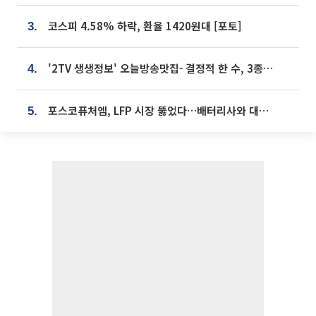
코스피 4.58% 하락, 환율 1420원대 [포토]
3.
'2TV 생생정보' 오늘방송맛집- 결정적 한 수, 3종 메밀면! 메밀 소바 맛집 '의○○○○'
4.
포스코퓨처엠, LFP 시장 뚫었다…배터리사와 대규모 장기 공급 합의
5.