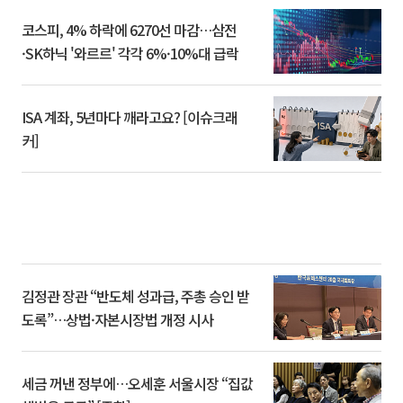
코스피, 4% 하락에 6270선 마감…삼전
·SK하닉 '와르르' 각각 6%·10%대 급락
ISA 계좌, 5년마다 깨라고요? [이슈크래
커]
김정관 장관 “반도체 성과급, 주총 승인 받
도록”…상법·자본시장법 개정 시사
세금 꺼낸 정부에…오세훈 서울시장 “집값