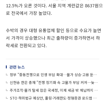
12.5%가 오른 것이다. 서울 지역 계란값은 8637원으
로 전국에서 가장 높았다.
수박의 경우 대형 유통업체 할인 등으로 수요가 늘면
서 가격이 상승했으나 최근 출하량이 증가하면서 하
락세로 전환되고 있다.
관련 뉴스
정부 "중동전쟁으로 민생 부담 확대…물가 상승·고용 둔화 우려"
신현송 한은 총재 "전쟁 장기화 속 고물가 부담 커져⋯늦지 않게 금리 인상"
주가조작·물가 탈세 잡은 국세청, 이제 세금 밖 체납까지 관리한다
STO 하위법규 예상안, 풀링·거래한도·정형증권 로드맵 제시