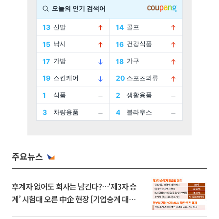
주요뉴스
후계자 없어도 회사는 남긴다?…‘제3자 승
계’ 시험대 오른 中企 현장 [기업승계 대전
환]