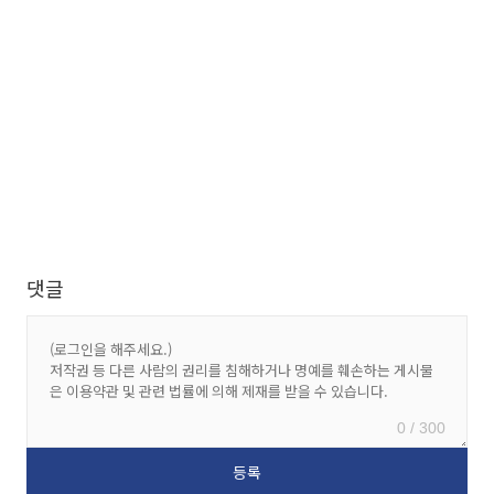
댓글
0 / 300