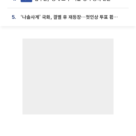
‘나솔사계’ 국화, 결별 후 재등장⋯첫인상 투표 휩쓸고 ‘인기녀’ 등극
5.