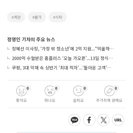
#계란
#물가
#식탁
정영인 기자의 주요 뉴스
장혜선 이사장, ‘가정 밖 청소년’에 2억 지원...“억울하고 아파도 단단해지길”
2000억 수혈받은 홈플러스 ‘오늘 가오픈’...13일 정식 개장 시험대
쿠팡, 3대 악재 속 상반기 ‘최대 적자’...‘돌아온 고객’에 수익성 반등 주목
0
0
0
0
좋아요
화나요
슬퍼요
추가취재 원해요