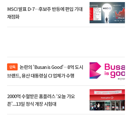
MSCI 발표 D-7…후보주 반등에 편입 기대
재점화
논란의 'Busan is Good'…8억 도시
단독
브랜드, 용산 대통령실 CI 업체가 수행
2000억 수혈받은 홈플러스 ‘오늘 가오
픈’...13일 정식 개장 시험대