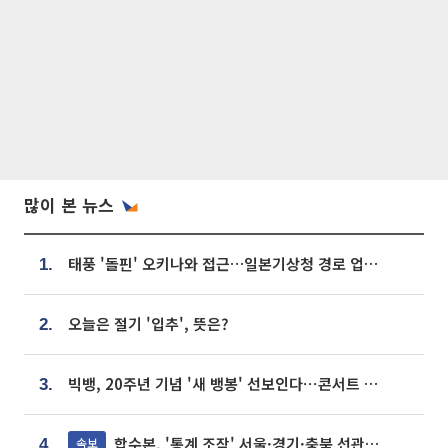
많이 본 뉴스
태풍 '돌핀' 오키나와 접근…일본기상청 경로 업데이트
1.
오늘은 절기 '입추', 뜻은?
2.
빅뱅, 20주년 기념 '새 뱅봉' 선보인다⋯콘서트 앞두고 팝업 개최
3.
합수본, '통계 조작' 서울·경기·충북 선관위 등 추가 압수수색
속보
4.