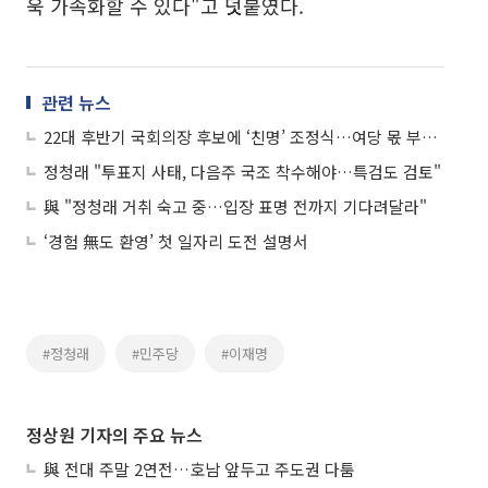
욱 가속화할 수 있다"고 덧붙였다.
관련 뉴스
22대 후반기 국회의장 후보에 ‘친명’ 조정식…여당 몫 부의장 남인순
정청래 "투표지 사태, 다음주 국조 착수해야…특검도 검토"
與 "정청래 거취 숙고 중…입장 표명 전까지 기다려달라"
‘경험 無도 환영’ 첫 일자리 도전 설명서
#정청래
#민주당
#이재명
정상원 기자의 주요 뉴스
與 전대 주말 2연전…호남 앞두고 주도권 다툼