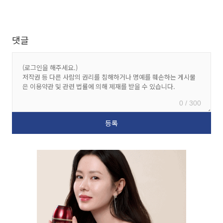
댓글
0 / 300