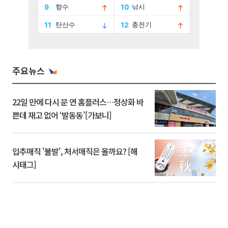
주요뉴스
22일 만에 다시 문 연 홈플러스…정상화 바
쁜데 재고 없어 ‘발동동’[가보니]
입추매직 '불발', 처서매직은 올까요? [해
시태그]