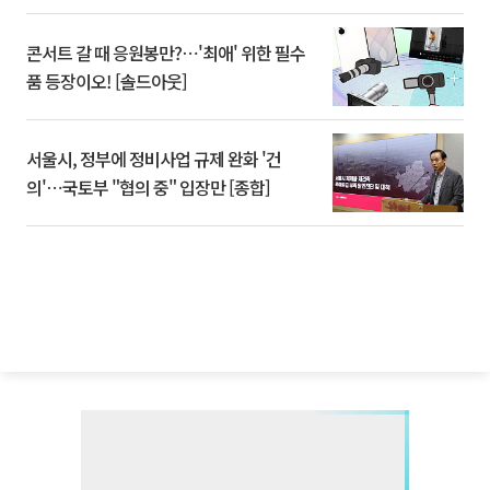
콘서트 갈 때 응원봉만?⋯'최애' 위한 필수
품 등장이오! [솔드아웃]
서울시, 정부에 정비사업 규제 완화 '건
의'⋯국토부 "협의 중" 입장만 [종합]