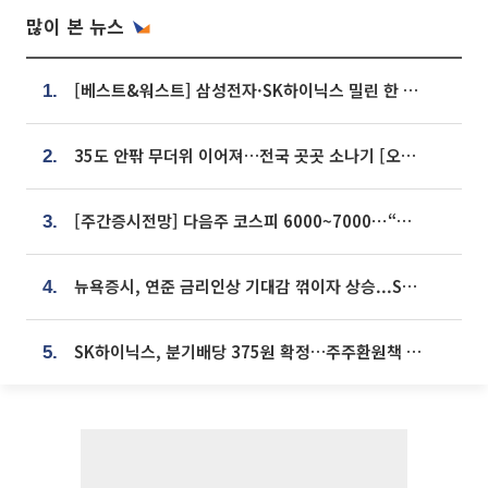
많이 본 뉴스
[베스트&워스트] 삼성전자·SK하이닉스 밀린 한 주…상상인증권은 85% 급등
1.
35도 안팎 무더위 이어져…전국 곳곳 소나기 [오늘 날씨]
2.
[주간증시전망] 다음주 코스피 6000~7000⋯“外人 수급은 정책이 변수”
3.
뉴욕증시, 연준 금리인상 기대감 꺾이자 상승...S&P500 사상 최고치 [종합]
4.
SK하이닉스, 분기배당 375원 확정…주주환원책 9월로 앞당겨 발표
5.