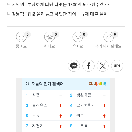
권익위 "부정하게 타낸 나랏돈 1300억 원…환수액 역대 최대"
장동혁 “집값 올려놓고 국민만 잡아⋯규제·대출 풀어야”
0
0
0
0
좋아요
화나요
슬퍼요
추가취재 원해요