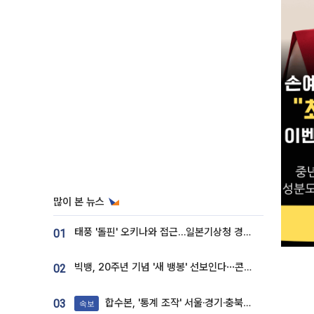
많이 본 뉴스
태풍 '돌핀' 오키나와 접근…일본기상청 경로 업데이트
01
빅뱅, 20주년 기념 '새 뱅봉' 선보인다⋯콘서트 앞두고 팝업 개최
02
합수본, '통계 조작' 서울·경기·충북 선관위 등 추가 압수수색
03
속보