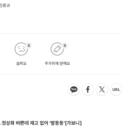
 김흥규
0
0
슬퍼요
추가취재 원해요
…정상화 바쁜데 재고 없어 ‘발동동’[가보니]