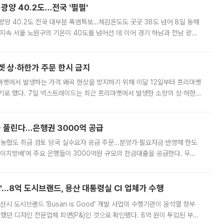
·광양 40.2도…전국 '펄펄'
·광양 40.2도 전국 대부분 폭염특보…체감온도도 곳곳 38도 넘어 8일 동해
지속 서울 노원구의 기온이 40도를 넘어선 데 이어 경기 하남과 전남 광양
. 전국 대부분 지역에 폭염특보가 내려진 가운데 곳곳에서 39~40도 안팎
켓 상·하한가 주문 한시 금지
마켓에서 발생하는 가격 왜곡 현상을 방지하기 위해 이달 12일부터 프리마켓
기로 했다. 7일 넥스트레이드는 최근 프리마켓에서 발생한 소량의 상·하한
, 주문 오류로 인한 가격 급등락을 최소화하기 위한 비상 대응방안을 발표
 풀린다…은행권 3000억 공급
리·농협도 취급 검토 당국 실수요자 공급 주문…분양가·필요자금 반영해 한도
에이치방배’에 주요 은행들이 3000억원 규모의 잔금대출을 공급한다. 우리
하고 있어 향후 공급 규모가 늘어날 전망이다. 7일 금융권에 따르면 KB국
od'…8억 도시브랜드, 용산 대통령실 CI 업체가 수행
시 도시브랜드 ‘Busan is Good’ 개발 사업의 수행기관이 윤석열 정부
여했던 디자인 전문업체 피앤(P&)인 것으로 확인됐다. 8억 원이 투입된 부산