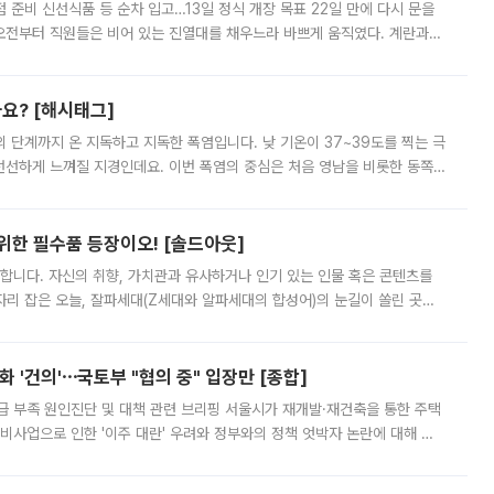
준비 신선식품 등 순차 입고…13일 정식 개장 목표 22일 만에 다시 문을
오전부터 직원들은 비어 있는 진열대를 채우느라 바쁘게 움직였다. 계란과
리를 잡기 시작했지만, 매장 곳곳엔 여전히 텅 빈 매대가 먼저 눈에 들어왔
까요? [해시태그]
’의 단계까지 온 지독하고 지독한 폭염입니다. 낮 기온이 37~39도를 찍는 극
 선선하게 느껴질 지경인데요. 이번 폭염의 중심은 처음 영남을 비롯한 동쪽
 북서풍이 산맥을 넘어 영남 쪽으로 내려오면서 뜨겁고 건조해졌는데요.
 위한 필수품 등장이오! [솔드아웃]
합니다. 자신의 취향, 가치관과 유사하거나 인기 있는 인물 혹은 콘텐츠를
'가 자리 잡은 오늘, 잘파세대(Z세대와 알파세대의 합성어)의 눈길이 쏠린 곳은
리는 공연장. 응원봉만큼이나 눈에 띄는 게 있습니다. 공연이 시작되기
 '건의'⋯국토부 "협의 중" 입장만 [종합]
급 부족 원인진단 및 대책 관련 브리핑 서울시가 재개발·재건축을 통한 주택
비사업으로 인한 '이주 대란' 우려와 정부와의 정책 엇박자 논란에 대해 정
실장은 2031년까지 31만 가구 착공 목표에 차질이 없다는 입장이나,