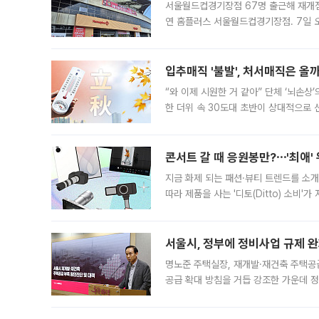
서울월드컵경기장점 67명 출근해 재개점 
연 홈플러스 서울월드컵경기장점. 7일 
우유, 과일 같은 신선식품이 차근차근 자
입추매직 '불발', 처서매직은 올
“와 이제 시원한 거 같아” 단체 ‘뇌손상
한 더위 속 30도대 초반이 상대적으로
지역에 있었습니다. 7월 말에는 서풍과
콘서트 갈 때 응원봉만?⋯'최애'
지금 화제 되는 패션·뷰티 트렌드를 소개
따라 제품을 사는 '디토(Ditto) 소비
어디일까요? 아이돌 콘서트 시작을 기다
서울시, 정부에 정비사업 규제 완화
명노준 주택실장, 재개발·재건축 주택공
공급 확대 방침을 거듭 강조한 가운데 정
면 반박하고 나섰다. 명노준 서울시 주택