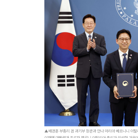
▲배경훈 부총리 겸 과기부 장관과 안나 마리아 베르니니 이탈
이재명 대통령과 조르자 멜로니 이탈리아 총리가 임석한 가운데 첨