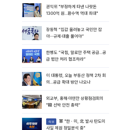
권익위 "부정하게 타낸 나랏돈
1300억 원…환수액 역대 최대"
장동혁 “집값 올려놓고 국민만 잡
아⋯규제·대출 풀어야”
한병도 “국힘, 말로만 주택 공급…공
급 법안 처리 협조하라”
이 대통령, 오늘 부동산 정책 2차 회
의…공급 확대 방안 나오나
외교부, 홍해·아덴만 상황점검회의
"韓 선박 안전 총력“
軍 "한ㆍ미, 北 발사 탄도미
속보
사일 제원 정밀분석 중"