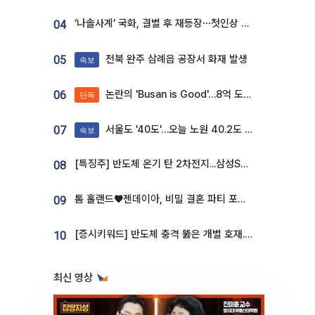
‘나솔사계’ 국화, 결별 후 재등장⋯첫인상 투표 휩쓸고 ‘인기녀’ 등극
04
전북 완주 삼례읍 공장서 화재 발생
05
속보
논란의 'Busan is Good'…8억 도시브랜드, 용산 대통령실 CI 업체가 수행
06
단독
서울도 '40도'…오늘 노원 40.2도 기록
07
속보
[특징주] 반도체 온기 탄 2차전지...삼성SDI, 장 초반 7% 넘게 껑충
08
톰 홀랜드♥젠데이아, 비밀 결혼 파티 포착⋯호텔 대관비만 9억
09
[증시키워드] 반도체 충격 뚫은 개별 호재...포스코퓨처엠·에코프로·한화솔루션 '눈길'
10
최신 영상