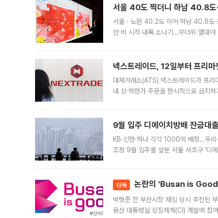
서울 40도 찍더니 하남 40.8도
서울ㆍ노원 40.2도 이어 하남 40.8도
안 비 시작·내륙 소나기…무더위·열대야 
에서도 40도를 웃도는 기온이 관측됐다
의 극심한
넥스트레이드, 12일부터 프리마
대체거래소(ATS) 넥스트레이드가 프리
내 상·하한가 주문을 한시적으로 금지하
가 체결 사례와 관련해 설명자료를 내고
9월 입주 디에이치방배 잔금대출
KB·신한·하나 각각 1000억 배정…우
조정 9월 입주를 앞둔 서울 서초구 ‘디
은행과 NH농협은행도 대출 취급을 검토
민은행
논란의 'Busan is Go
단독
박형준 전 부산시장 재임 당시 추진된 부산
용산 대통령실 상징체계(CI) 개발에 참