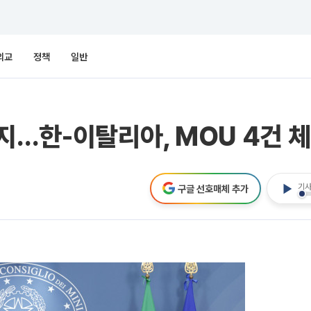
외교
정책
일반
…한-이탈리아, MOU 4건 
기사
구글 선호매체 추가