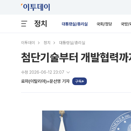
정치
대통령실/총리실
국회/정당
국방/
이투데이
정치
대통령실/총리실
첨단기술부터 개발협력까지
수정 2026-06-12 23:07
로마(이탈리아)=문선영 기자
구독