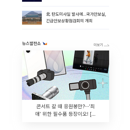
北 탄도미사일 발사에…국가안보실,
긴급안보상황점검회의 개최
뉴스발전소
콘서트 갈 때 응원봉만?⋯'최
애' 위한 필수품 등장이오! [솔
드아웃]