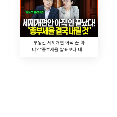
부동산 세제개편 아직 끝 아
냐? "종부세율 발표보다 내릴
것" 장기거주·양도세 전망 I 집
땅지성 I 김인만, 진미윤