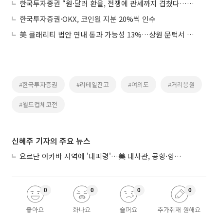
한국투자증권 “원·달러 환율, 전쟁에 관세까지 겹쳤다…상방 압력 지속”
한국투자증권·OKX, 코인원 지분 20%씩 인수
美 클래리티 법안 연내 통과 가능성 13%…상원 문턱서 제동
#한국투자증권
#리테일잔고
#여의도
#거리응원
#월드컵체코전
신혜주 기자의 주요 뉴스
요르단 아카바 지역에 '대피령'…美 대사관, 공항·항구 접근 금지 권고
0
0
0
0
좋아요
화나요
슬퍼요
추가취재 원해요