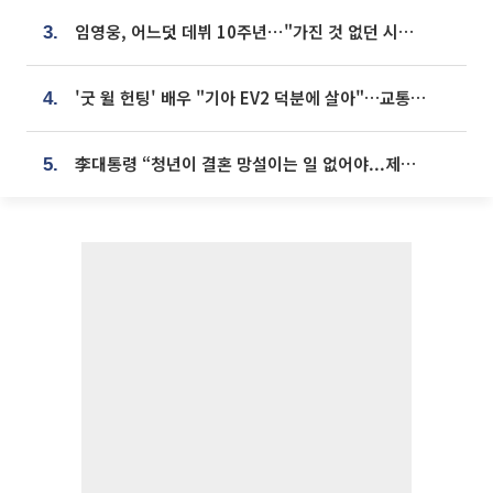
임영웅, 어느덧 데뷔 10주년⋯"가진 것 없던 시절, 내 앞엔 20명의 팬뿐"
3.
'굿 윌 헌팅' 배우 "기아 EV2 덕분에 살아"…교통사고 후 안전성 극찬
4.
李대통령 “청년이 결혼 망설이는 일 없어야...제도상 불이익 조사”
5.