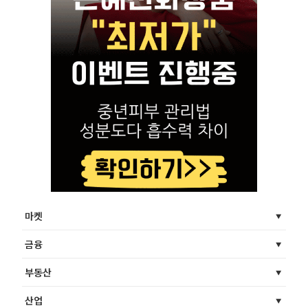
마켓
금융
부동산
산업