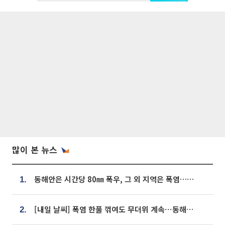
많이 본 뉴스
동해안은 시간당 80㎜ 폭우, 그 외 지역은 폭염…‘극과 극 날씨’
1.
[내일 날씨] 폭염 한풀 꺾여도 무더위 계속⋯동해안 이틀 연속 비
2.