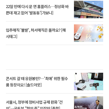
22일 만에 다시 문 연 홈플러스…정상화 바
쁜데 재고 없어 ‘발동동’[가보니]
입추매직 '불발', 처서매직은 올까요? [해
시태그]
콘서트 갈 때 응원봉만?⋯'최애' 위한 필수
품 등장이오! [솔드아웃]
서울시, 정부에 정비사업 규제 완화 '건
의'⋯국토부 "협의 중" 입장만 [종합]