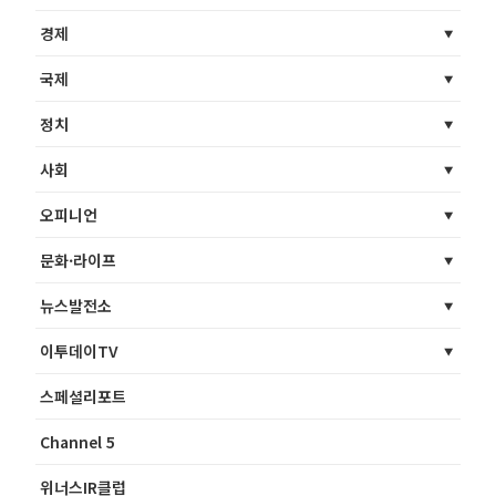
경제
국제
정치
사회
오피니언
문화·라이프
뉴스발전소
이투데이TV
스페셜리포트
Channel 5
위너스IR클럽