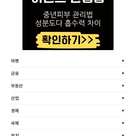
마켓
금융
부동산
산업
경제
국제
정치