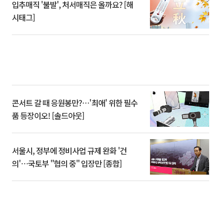
입추매직 '불발', 처서매직은 올까요? [해
시태그]
콘서트 갈 때 응원봉만?⋯'최애' 위한 필수
품 등장이오! [솔드아웃]
서울시, 정부에 정비사업 규제 완화 '건
의'⋯국토부 "협의 중" 입장만 [종합]