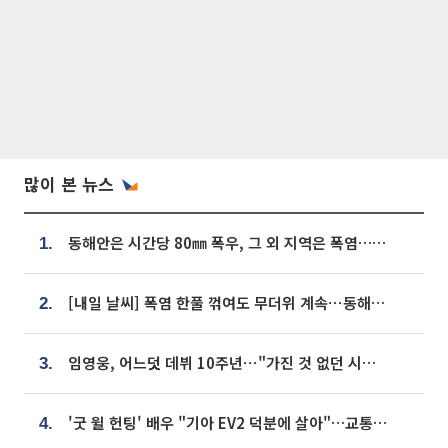
많이 본 뉴스
동해안은 시간당 80㎜ 폭우, 그 외 지역은 폭염…‘극과 극 날씨’
1.
[내일 날씨] 폭염 한풀 꺾여도 무더위 계속⋯동해안 이틀 연속 비
2.
임영웅, 어느덧 데뷔 10주년⋯"가진 것 없던 시절, 내 앞엔 20명의 팬뿐"
3.
'굿 윌 헌팅' 배우 "기아 EV2 덕분에 살아"…교통사고 후 안전성 극찬
4.