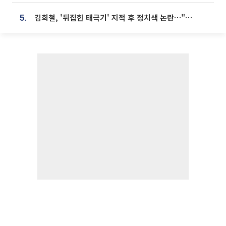
김희철, '뒤집힌 태극기' 지적 후 정치색 논란…"좌우 떠나 우리나라 국기"
5.