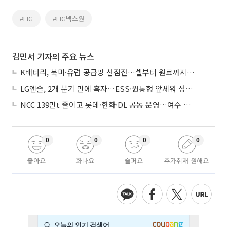
#LIG
#LIG넥스원
김민서 기자의 주요 뉴스
K배터리, 북미·유럽 공급망 선점전…셀부터 원료까지 현지화
LG엔솔, 2개 분기 만에 흑자…ESS·원통형 앞세워 성장 가속
NCC 139만t 줄이고 롯데·한화·DL 공동 운영…여수 1호 본궤도
0
0
0
0
좋아요
화나요
슬퍼요
추가취재 원해요