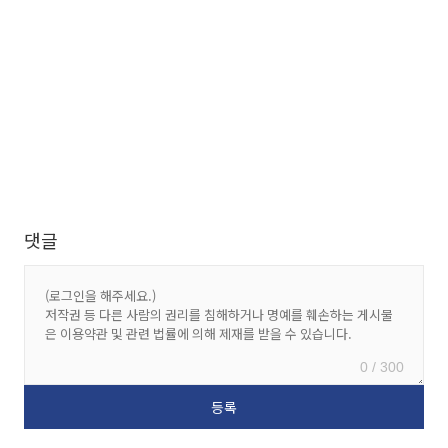
댓글
0 / 300