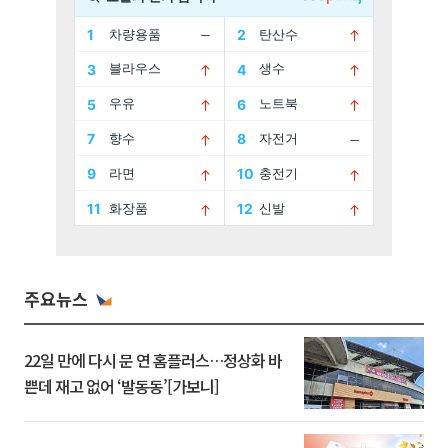
주요뉴스
22일 만에 다시 문 연 홈플러스…정상화 바
쁜데 재고 없어 ‘발동동’[가보니]