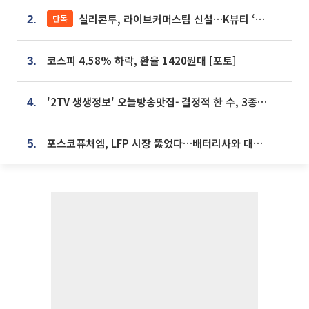
실리콘투, 라이브커머스팀 신설…K뷰티 ‘글로벌 판매망’ 확대[K뷰티 라방戰]
단독
2.
코스피 4.58% 하락, 환율 1420원대 [포토]
3.
'2TV 생생정보' 오늘방송맛집- 결정적 한 수, 3종 메밀면! 메밀 소바 맛집 '의○○○○'
4.
포스코퓨처엠, LFP 시장 뚫었다…배터리사와 대규모 장기 공급 합의
5.