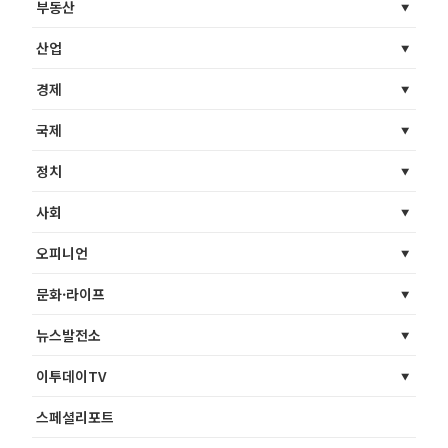
부동산
산업
경제
국제
정치
사회
오피니언
문화·라이프
뉴스발전소
이투데이TV
스페셜리포트