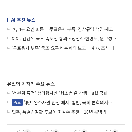
AI 추천 뉴스
李, 4부 요인 회동…'투표용지 부족' 진상규명·책임·제도개선 논의
여야, 선관위 국조 속도전 합의…정점식·한병도, 원구성 협상 시동
‘투표용지 부족’ 국조 요구서 본회의 보고…여야, 조사 대상·위원장 놓고 협상 돌입
유진의 기자의 주요 뉴스
'선관위 특검' 합의했지만 '형소법'은 강행…8월 국회 '입법 2차전' 예고
'檢보완수사권 완전 폐지' 법안, 국회 본회의서 민주당 주도 통과
속보
민주, 특별감찰관 후보에 최길수 추천…10년 공백 해소 속도