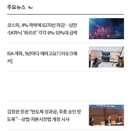
주요뉴스
코스피, 4% 하락에 6270선 마감…삼전
·SK하닉 '와르르' 각각 6%·10%대 급락
ISA 계좌, 5년마다 깨라고요? [이슈크래
커]
김정관 장관 “반도체 성과급, 주총 승인 받
도록”…상법·자본시장법 개정 시사