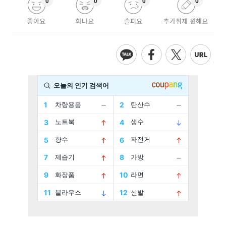
0
0
0
0
좋아요
화나요
슬퍼요
추가취재 원해요