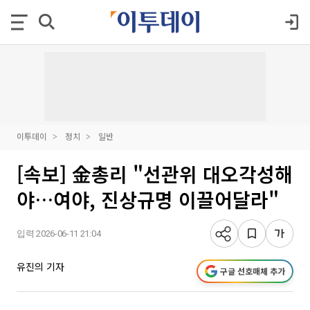
이투데이
정치
일반
[속보] 金총리 "선관위 대오각성해
야…여야, 진상규명 이끌어달라"
입력 2026-06-11 21:04
유진의 기자
구글 선호매체 추가