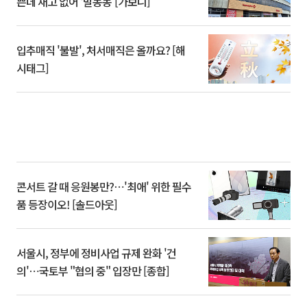
쁜데 재고 없어 ‘발동동’[가보니]
입추매직 '불발', 처서매직은 올까요? [해
시태그]
콘서트 갈 때 응원봉만?⋯'최애' 위한 필수
품 등장이오! [솔드아웃]
서울시, 정부에 정비사업 규제 완화 '건
의'⋯국토부 "협의 중" 입장만 [종합]