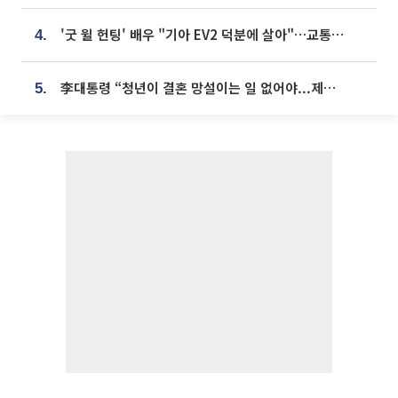
'굿 윌 헌팅' 배우 "기아 EV2 덕분에 살아"…교통사고 후 안전성 극찬
4.
李대통령 “청년이 결혼 망설이는 일 없어야...제도상 불이익 조사”
5.