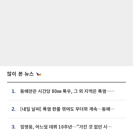
많이 본 뉴스
동해안은 시간당 80㎜ 폭우, 그 외 지역은 폭염…‘극과 극 날씨’
1.
[내일 날씨] 폭염 한풀 꺾여도 무더위 계속⋯동해안 이틀 연속 비
2.
임영웅, 어느덧 데뷔 10주년⋯"가진 것 없던 시절, 내 앞엔 20명의 팬뿐"
3.