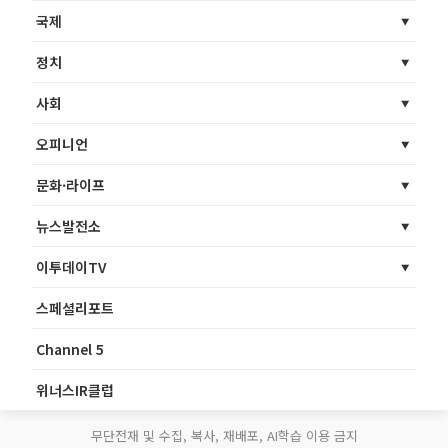
국제
정치
사회
오피니언
문화·라이프
뉴스발전소
이투데이TV
스페셜리포트
Channel 5
위너스IR클럽
무단전재 및 수집, 복사, 재배포, AI학습 이용 금지