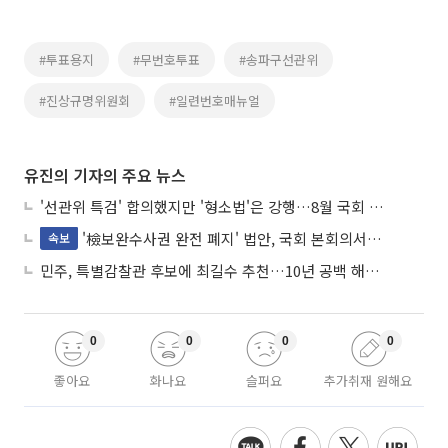
#투표용지
#무번호투표
#송파구선관위
#진상규명위원회
#일련번호매뉴얼
유진의 기자의 주요 뉴스
'선관위 특검' 합의했지만 '형소법'은 강행…8월 국회 '입법 2차전' 예고
'檢보완수사권 완전 폐지' 법안, 국회 본회의서 민주당 주도 통과
속보
민주, 특별감찰관 후보에 최길수 추천…10년 공백 해소 속도
0
0
0
0
좋아요
화나요
슬퍼요
추가취재 원해요