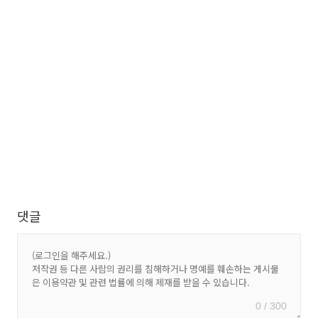
댓글
0 / 300