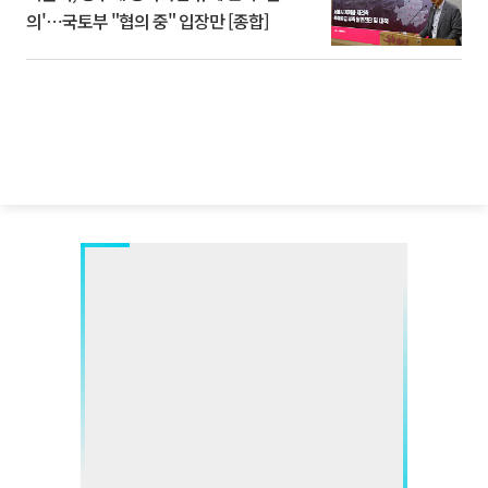
의'⋯국토부 "협의 중" 입장만 [종합]