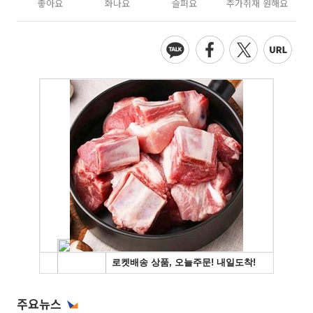
좋아요
화나요
슬퍼요
추가취재 원해요
주요뉴스