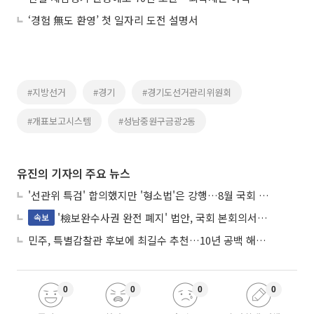
‘경험 無도 환영’ 첫 일자리 도전 설명서
#지방선거
#경기
#경기도선거관리위원회
#개표보고시스템
#성남중원구금광2동
유진의 기자의 주요 뉴스
'선관위 특검' 합의했지만 '형소법'은 강행…8월 국회 '입법 2차전' 예고
'檢보완수사권 완전 폐지' 법안, 국회 본회의서 민주당 주도 통과
속보
민주, 특별감찰관 후보에 최길수 추천…10년 공백 해소 속도
0
0
0
0