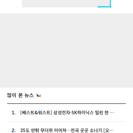
많이 본 뉴스
[베스트&워스트] 삼성전자·SK하이닉스 밀린 한 주…상상인증권은 85% 급등
1.
35도 안팎 무더위 이어져…전국 곳곳 소나기 [오늘 날씨]
2.