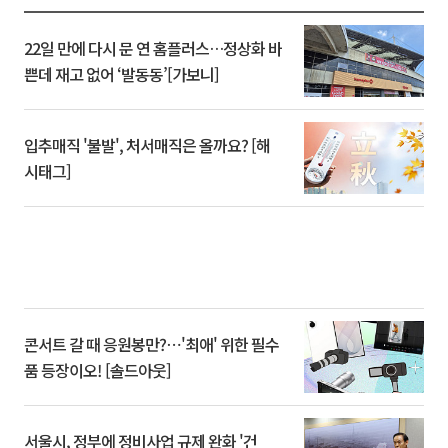
22일 만에 다시 문 연 홈플러스…정상화 바
쁜데 재고 없어 ‘발동동’[가보니]
입추매직 '불발', 처서매직은 올까요? [해
시태그]
콘서트 갈 때 응원봉만?⋯'최애' 위한 필수
품 등장이오! [솔드아웃]
서울시, 정부에 정비사업 규제 완화 '건