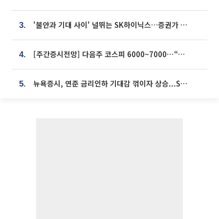
'불안과 기대 사이' 널뛰는 SK하이닉스…증권가 "HBM4·LTA 기반 펀터멘털 견고"
3.
[주간증시전망] 다음주 코스피 6000~7000⋯“外人 수급은 정책이 변수”
4.
뉴욕증시, 연준 금리인하 기대감 꺾이자 상승...S&P500 사상 최고치 [종합]
5.