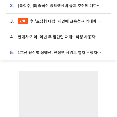
[특징주] 美 중국산 광트랜시버 규제 추진에 대한광통신 등 광통신株 강세
2.
李 ‘호남형 대입’ 제안에 교육청·지역대학 서·논술형 입시 연계 '착수'
단독
3.
현대차·기아, 이번 주 임단협 재개…하청 사용자성 재심도 ‘변수’
4.
1호선 용산역 상행선, 전장연 시위로 열차 무정차 운행
5.