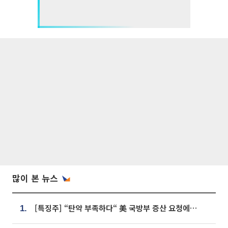
많이 본 뉴스
[특징주] “탄약 부족하다“ 美 국방부 증산 요청에⋯국내 방산주 급등세
1.