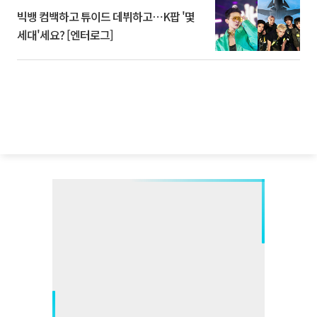
빅뱅 컴백하고 튜이드 데뷔하고⋯K팝 '몇
세대'세요? [엔터로그]