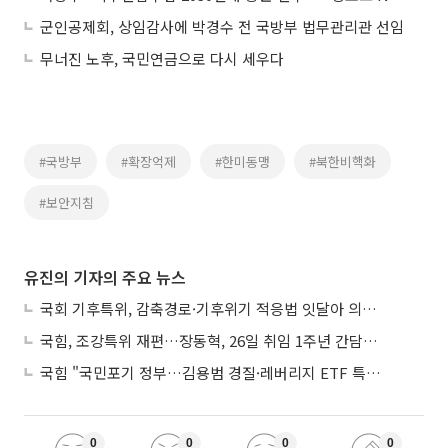
군인공제회, 상임감사에 박경수 전 국방부 법무관리관 선임
무너진 노후, 국민연금으로 다시 세우다
#국방부
#확장억제
#한미동맹
#북한비핵화
#보안지침
유진의 기자의 주요 뉴스
국회 기후특위, 감축경로·기후위기 적응법 잇달아 의결…폭염 피해엔 ‘기후보험’
국힘, 조강특위 재편…장동혁, 26일 취임 1주년 간담회서 ‘당 운영안’ 발표
국힘 "국민포기 정부…김용범 경질·레버리지 ETF 특검해야"
0
0
0
0