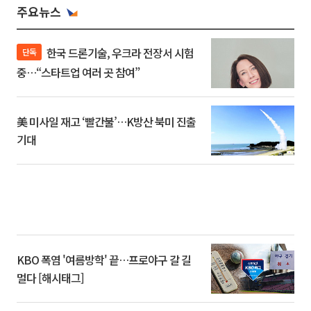
주요뉴스
한국 드론기술, 우크라 전장서 시험
단독
중…“스타트업 여러 곳 참여”
美 미사일 재고 ‘빨간불’…K방산 북미 진출
기대
KBO 폭염 '여름방학' 끝…프로야구 갈 길
멀다 [해시태그]