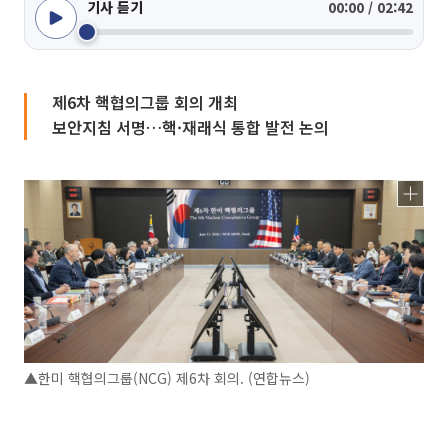
기사 듣기
00:00 / 02:42
제6차 핵협의그룹 회의 개최
보안지침 서명…핵·재래식 통합 발전 논의
▲한미 핵협의그룹(NCG) 제6차 회의. (연합뉴스)