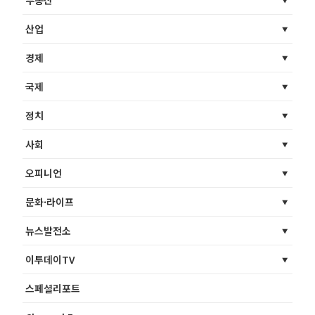
부동산
산업
경제
국제
정치
사회
오피니언
문화·라이프
뉴스발전소
이투데이TV
스페셜리포트