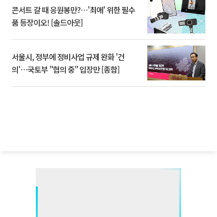
콘서트 갈 때 응원봉만?⋯'최애' 위한 필수
품 등장이오! [솔드아웃]
서울시, 정부에 정비사업 규제 완화 '건
의'⋯국토부 "협의 중" 입장만 [종합]