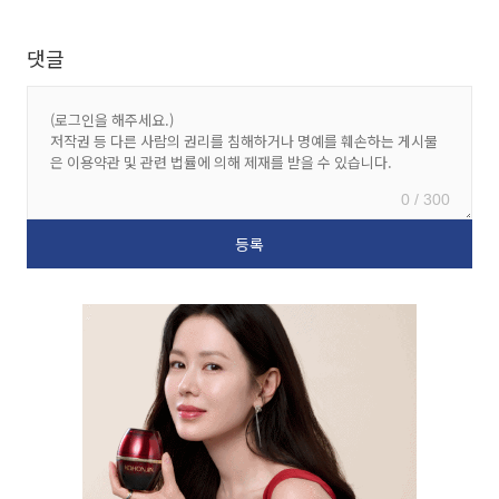
댓글
0 / 300