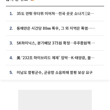
35도 안팎 무더위 이어져…전국 곳곳 소나기 [오늘 날씨]
1.
동해안은 시간당 80㎜ 폭우, 그 외 지역은 폭염…‘극과 극 날씨’
2.
SK하이닉스, 분기배당 375원 확정…주주환원책 9월로 앞당겨 발표
3.
美 ‘232조 하이브리드 제재’ 임박…K-태양광, 불확실성 털고 날개 다나
4.
이남오 함평군수, 군공항 소음피해 함평 보상 요구
5.