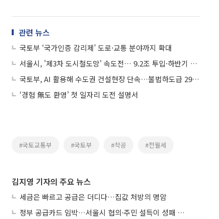
관련 뉴스
국토부 ‘국가인증 감리제’ 도로·교통 분야까지 확대
서울시, '제3차 도시철도망' 속도전… 9.2조 투입·하반기 국토부 승인 목표
국토부, AI 활용해 수도권 건설현장 단속…불법하도급 29건 적발
‘경험 無도 환영’ 첫 일자리 도전 설명서
#국토교통부
#국토부
#착공
#전월세
김지영 기자의 주요 뉴스
세금은 빠르고 공급은 더디다…집값 처방의 명암
정부 공급카드 임박…서울시 협의·주민 설득이 성패 가른다