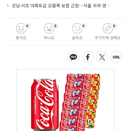
강남·서초 아파트값 오름폭 보합 근접⋯서울 외곽·경기 남부 중심 매수세
0
0
0
0
좋아요
화나요
슬퍼요
추가취재 원해요