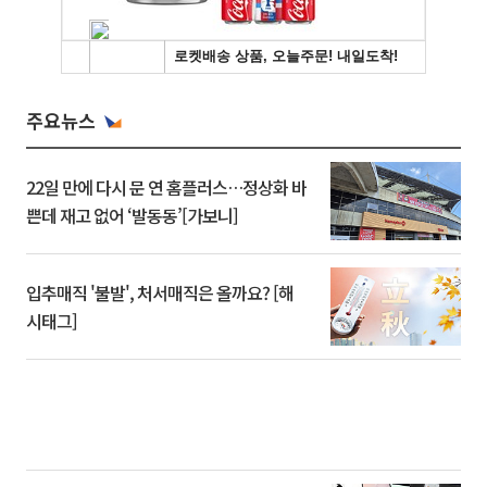
주요뉴스
22일 만에 다시 문 연 홈플러스…정상화 바
쁜데 재고 없어 ‘발동동’[가보니]
입추매직 '불발', 처서매직은 올까요? [해
시태그]