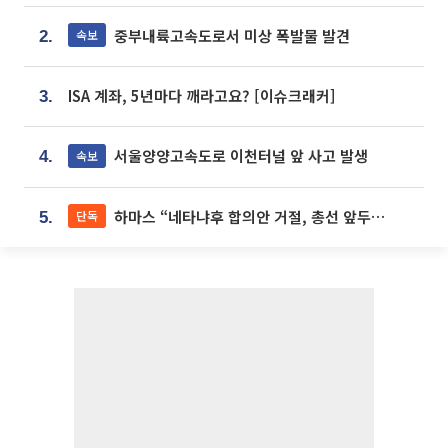
중부내륙고속도로서 미상 폭발물 발견
속보
2.
ISA 계좌, 5년마다 깨라고요? [이슈크래커]
3.
서울양양고속도로 이천터널 앞 사고 발생
속보
4.
하마스 “네타냐후 합의안 거절, 총선 앞두고 시간 끌기”
단독
5.