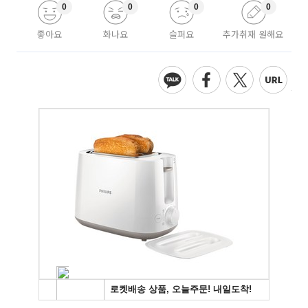
0
0
0
0
좋아요
화나요
슬퍼요
추가취재 원해요