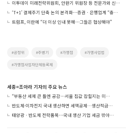
이투데이 미래전략위원회, 안완기 위원장 등 전문가와 신성장 논의
‘T+1’ 결제주기 단축 논의 본격화⋯증권ㆍ은행업계 “충분한 준비 기간 필요”
트럼프, 이란에 “더 이상 인내 못해⋯그들은 협상해야”
#공정위
#주병기
#가맹점
#가맹사업법
#가맹점사업자단체등록제
세종=조아라 기자의 주요 뉴스
“부동산 세제 큰 틀엔 공감⋯서울 집값 잡힐지는 미지수”
반도체·이차전지 국내 생산하면 세액공제…생산적금융 ISA 신설
태양광ㆍ반도체 전략품목⋯국내 생산 기업 세금 깎아준다