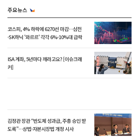
주요뉴스
코스피, 4% 하락에 6270선 마감…삼전
·SK하닉 '와르르' 각각 6%·10%대 급락
ISA 계좌, 5년마다 깨라고요? [이슈크래
커]
김정관 장관 “반도체 성과급, 주총 승인 받
도록”…상법·자본시장법 개정 시사