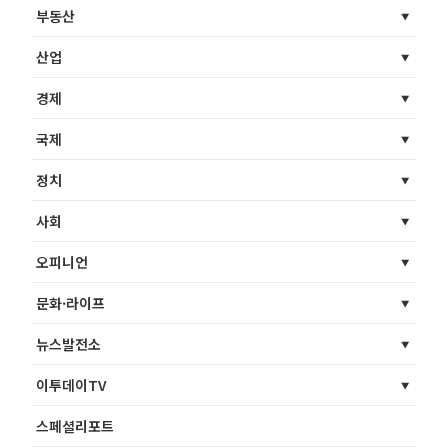
부동산
산업
경제
국제
정치
사회
오피니언
문화·라이프
뉴스발전소
이투데이TV
스페셜리포트