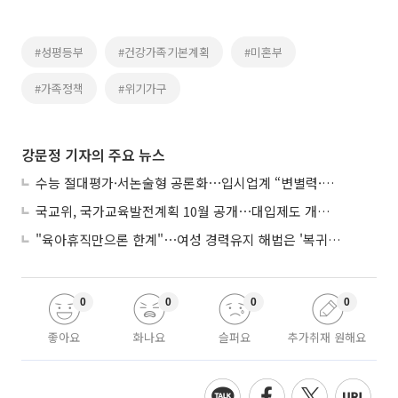
#성평등부
#건강가족기본계획
#미혼부
#가족정책
#위기가구
강문정 기자의 주요 뉴스
수능 절대평가·서논술형 공론화⋯입시업계 “변별력·사교육 대책 먼저”
국교위, 국가교육발전계획 10월 공개⋯대입제도 개편 공론화 추진
"육아휴직만으론 한계"⋯여성 경력유지 해법은 '복귀 후 유연근무’
0
0
0
0
좋아요
화나요
슬퍼요
추가취재 원해요