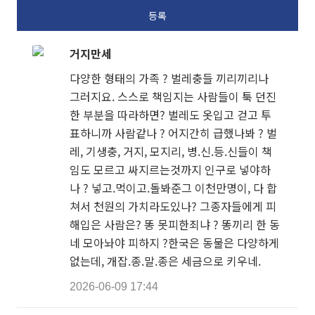
거지만세
다양한 형태의 가족 ? 벌레충들 끼리끼리나
그러지요. 스스로 책임지는 사람들이 툭 던진
한 부분을 따라하면? 벌레도 옷입고 걷고 투
표하니까 사람같나 ? 어지간히 급했나봐 ? 벌
레, 기생충, 거지, 모지리, 병.신.등.신들이 책
임도 모르고 싸지르는것까지 인구로 넣야하
나 ? 넣고.먹이고.돌봐준그 이천만명이, 다 합
쳐서 천원의 가치라도있나? 그종자들에게 피
해입은 사람은? 똥 못피한죄냐 ? 똥끼리 한 동
네 모아놔야 피하지 ?한국은 동물은 다양하게
없는데, 개잡.종.말.종은 세금으로 키우네.
2026-06-09 17:44