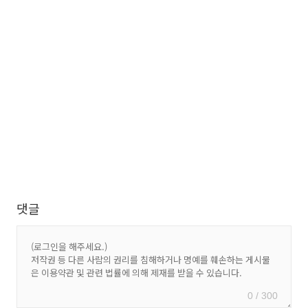
댓글
0 / 300