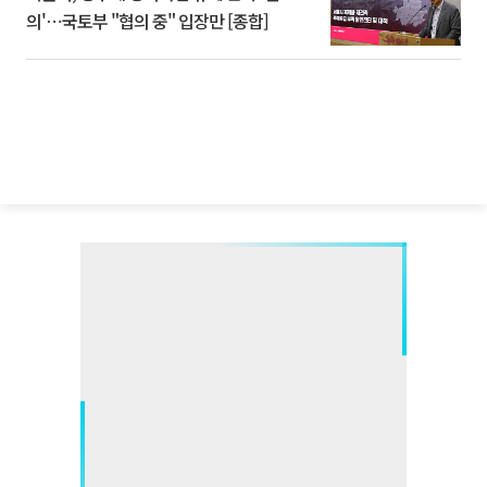
의'⋯국토부 "협의 중" 입장만 [종합]