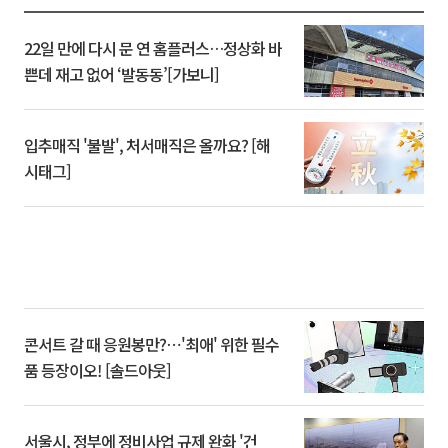
22일 만에 다시 문 연 홈플러스…정상화 바
쁜데 재고 없어 ‘발동동’[가보니]
입추매직 '불발', 처서매직은 올까요? [해
시태그]
콘서트 갈 때 응원봉만?⋯'최애' 위한 필수
품 등장이오! [솔드아웃]
서울시, 정부에 정비사업 규제 완화 '건