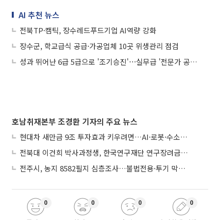
AI 추천 뉴스
전북TP·캠틱, 장수레드푸드기업 AI역량 강화
장수군, 학교급식 공급·가공업체 10곳 위생관리 점검
성과 뛰어난 6급 5급으로 '조기승진'⋯실무급 '전문가 공무원'도 양성
호남취재본부 조경환 기자의 주요 뉴스
현대차 새만금 9조 투자효과 키우려면…AI·로봇·수소 공공기관 집적화 시급
전북대 이건희 박사과정생, 한국연구재단 연구장려금 선정
전주시, 농지 8582필지 심층조사…불법전용·투기 막는다
0
0
0
0