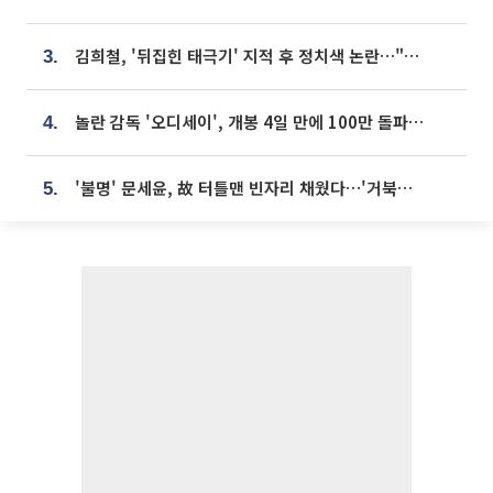
김희철, '뒤집힌 태극기' 지적 후 정치색 논란…"좌우 떠나 우리나라 국기"
3.
놀란 감독 '오디세이', 개봉 4일 만에 100만 돌파⋯'왕사남' 보다 빠르다
4.
'불명' 문세윤, 故 터틀맨 빈자리 채웠다…'거북이' 눈물의 최종 우승
5.