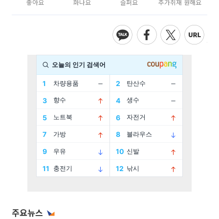
좋아요
화나요
슬퍼요
추가취재 원해요
주요뉴스