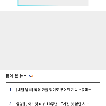
많이 본 뉴스
[내일 날씨] 폭염 한풀 꺾여도 무더위 계속⋯동해안 이틀 연속 비
1.
임영웅, 어느덧 데뷔 10주년⋯"가진 것 없던 시절, 내 앞엔 20명의 팬뿐"
2.