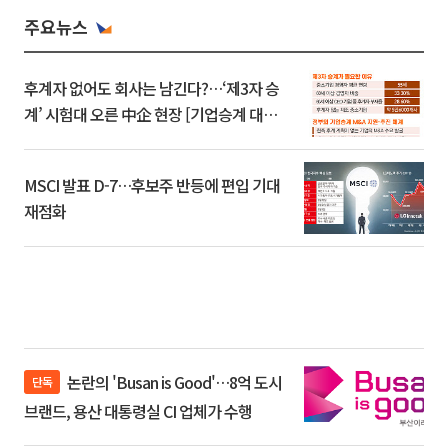
주요뉴스
후계자 없어도 회사는 남긴다?…‘제3자 승
계’ 시험대 오른 中企 현장 [기업승계 대전
환]
MSCI 발표 D-7…후보주 반등에 편입 기대
재점화
논란의 'Busan is Good'…8억 도시
단독
브랜드, 용산 대통령실 CI 업체가 수행