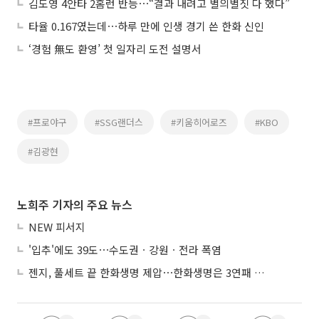
김도영 4안타 2홈런 반등⋯“결과 내려고 별의별짓 다 했다”
타율 0.167였는데⋯하루 만에 인생 경기 쓴 한화 신인
‘경험 無도 환영’ 첫 일자리 도전 설명서
#프로야구
#SSG랜더스
#키움히어로즈
#KBO
#김광현
노희주 기자의 주요 뉴스
NEW 피서지
'입추'에도 39도⋯수도권ㆍ강원ㆍ전라 폭염
젠지, 풀세트 끝 한화생명 제압⋯한화생명은 3연패 수렁