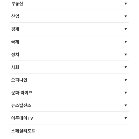
부동산
산업
경제
국제
정치
사회
오피니언
문화·라이프
뉴스발전소
이투데이TV
스페셜리포트