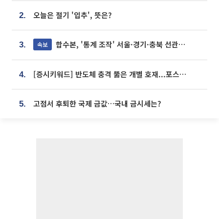
오늘은 절기 '입추', 뜻은?
2.
합수본, '통계 조작' 서울·경기·충북 선관위 등 추가 압수수색
속보
3.
[증시키워드] 반도체 충격 뚫은 개별 호재...포스코퓨처엠·에코프로·한화솔루션 '눈길'
4.
고점서 후퇴한 국제 금값…국내 금시세는?
5.