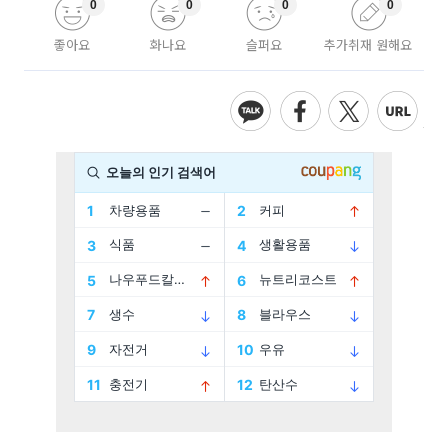
0
0
0
0
좋아요
화나요
슬퍼요
추가취재 원해요