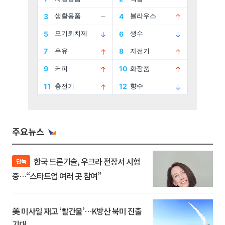
주요뉴스
한국 드론기술, 우크라 전장서 시험
단독
중…“스타트업 여러 곳 참여”
美 미사일 재고 ‘빨간불’…K방산 북미 진출
기대