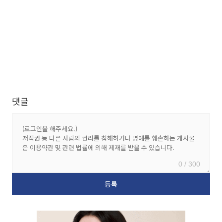
댓글
0 / 300