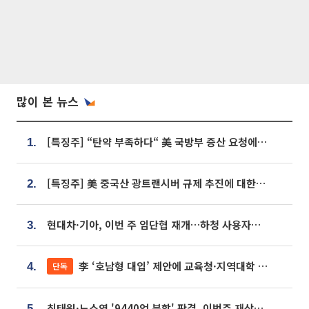
많이 본 뉴스
[특징주] “탄약 부족하다“ 美 국방부 증산 요청에⋯국내 방산주 급등세
1.
[특징주] 美 중국산 광트랜시버 규제 추진에 대한광통신 등 광통신株 강세
2.
현대차·기아, 이번 주 임단협 재개…하청 사용자성 재심도 ‘변수’
3.
李 ‘호남형 대입’ 제안에 교육청·지역대학 서·논술형 입시 연계 '착수'
단독
4.
최태원·노소영 '9440억 분할' 판결, 이번주 재상고 여부 주목
5.