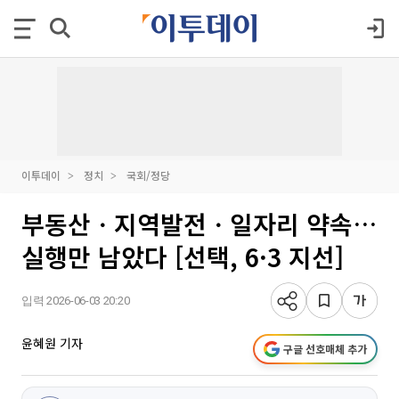
이투데이
정치
국회/정당
부동산ㆍ지역발전ㆍ일자리 약속…
실행만 남았다 [선택, 6·3 지선]
입력 2026-06-03 20:20
윤혜원 기자
구글 선호매체 추가