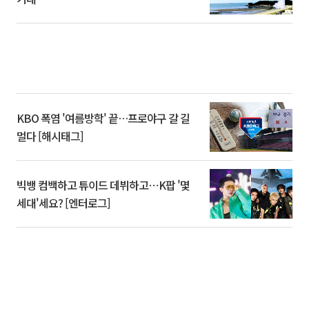
KBO 폭염 '여름방학' 끝…프로야구 갈 길
멀다 [해시태그]
빅뱅 컴백하고 튜이드 데뷔하고⋯K팝 '몇
세대'세요? [엔터로그]