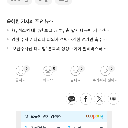
윤혜원 기자의 주요 뉴스
與, 형소법 대국민 보고 vs 野, 靑 앞서 대통령 거부권 촉구
경찰 수사 기다리다 피의자 석방…기한 넘기면 속수무책
‘보완수사권 폐지법’ 본회의 상정…여야 필리버스터 대치
0
0
0
0
좋아요
화나요
슬퍼요
추가취재 원해요