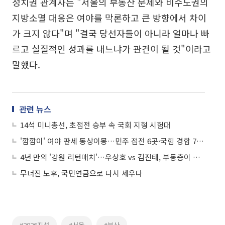
정치권 관계자는 "서울의 부동산 문제와 비수도권의
지방소멸 대응은 여야를 막론하고 큰 방향에서 차이
가 크지 않다"며 "결국 당선자들이 아니라 얼마나 빠
르고 실질적인 성과를 내느냐가 관건이 될 것"이라고
말했다.
관련 뉴스
14석 미니총선, 초접전 승부 속 국회 지형 시험대
'깜깜이' 여야 판세 동상이몽…민주 접전 6곳·국힘 경합 7곳, 겹친 4곳 승부처
4년 만의 '강원 리턴매치'…우상호 vs 김진태, 부동층이 변수
무너진 노후, 국민연금으로 다시 세우다
#2026지선
#서울
#부산