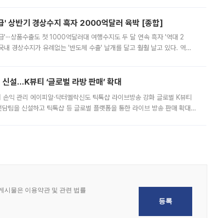
 이날 공지를 통해 구체적인 인상 폭은 공개하지 않았지만 상당한 수
' 상반기 경상수지 흑자 2000억달러 육박 [종합]
급'⋯상품수출도 첫 1000억달러대 여행수지도 두 달 연속 흑자 '역대 2
국내 경상수지가 유례없는 '반도체 수출' 날개를 달고 훨훨 날고 있다. 역대
경상수지 뿐 아니라 상반기 경상수지 흑자도 2000억달러에 근접하며 사상 최
신설…K뷰티 ‘글로벌 라방 판매’ 확대
터 손익 관리 에이피알·닥터멜락신도 틱톡샵 라이브방송 강화 글로벌 K뷰티
담팀을 신설하고 틱톡샵 등 글로벌 플랫폼을 통한 라이브 방송 판매 확대에
급하는 데서 한발 더 나아가 방송 기획과 상품 구성, 출연자 섭외, 손익