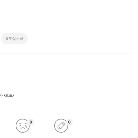
#부실시공
 '주목'
0
0