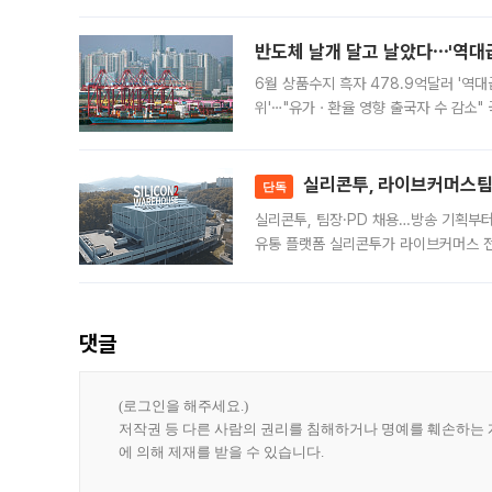
가된다. 블룸버그통신에 따르면 딥시크는
반도체 날개 달고 날았다⋯'역대급
6월 상품수지 흑자 478.9억달러 '역대
위'⋯"유가ㆍ환율 영향 출국자 수 감소" 
급 수출 호조가 매달 이어지면서 6월 
대 기
실리콘투, 라이브커머스팀 
단독
실리콘투, 팀장·PD 채용…방송 기획부
유통 플랫폼 실리콘투가 라이브커머스 전
나섰다. 국내 화장품을 해외 유통망에 공
댓글