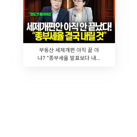
부동산 세제개편 아직 끝 아
냐? "종부세율 발표보다 내릴
것" 장기거주·양도세 전망 I 집
땅지성 I 김인만, 진미윤