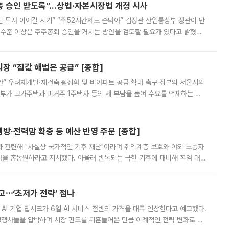
주총 승인 받도록”…상법·자본시장법 개정 시사
닌 투자 이어갈 시기” “주52시간제도 손봐야” 김정관 산업통상부 장관이 반
 수준 이상은 주주총회 승인을 거치는 방안을 검토할 필요가 있다고 밝혔다.
배구조와 주주권 강화 논의가 이어지는 가운데, 핵심 연구인력에 대한
 “집값 해법은 공급” [종합]
안” 우려재개발·재건축 활성화 및 비아파트 공급 확대 촉구 정부와 서울시의
정부가 고가주택과 비거주 1주택자 등의 세 부담을 높여 수요를 억제하는 카
키울 것이라며 세금이 아닌 공급이 근본적인 처방이라고 전면 반박했다.
방·전력망 확충 등 예산 반영 주문 [종합]
과 관련해 "사실상 국가적인 기후 재난"이라며 취약계층 보호와 야외 노동자
정력을 총동원하라고 지시했다. 아울러 반복되는 극한 기후에 대비해 폭염 대응
영하는 방안도 검토하라고 주문했다. 이 대통령은 이날 폭염·가뭄 대
예고⋯‘초저가 전략’ 접나
 AI 기업 딥시크가 6일 AI 서비스 전반의 가격을 대폭 인상한다고 예고했다.
 경쟁사들을 압박하며 시장 판도를 뒤흔들어온 만큼 이례적인 전략 변화로 평