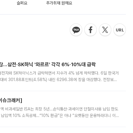
슬퍼요
추가취재 원해요
감…삼전·SK하닉 '와르르' 각각 6%·10%대 급락
삼성전자와 SK하이닉스가 급락하면서 지수가 4% 넘게 하락했다. 6일 한국거
비 301.88포인트(4.58%) 내린 6296.38에 장을 마감했다. 전장보다
스피는 장중 한때 6550.94까지 오르기도 했으나 6238.32까지 밀리기도 했
[이슈크래커]
 전액 비과세일반 ISA는 최장 5년…손익통산·과세이연 단절미사용 납입 한도
납입액 10% 소득공제…“10% 환급”은 아냐 “오랫동안 운용하라더니 이제
 ‘만능 절세 통장’으로 불리는 개인종합자산관리계좌(ISA)가 두 갈래로 개