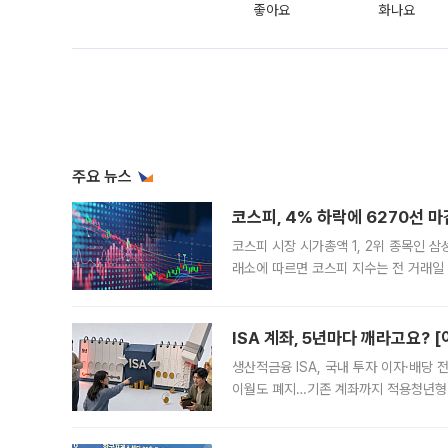
좋아요
화나요
주요 뉴스
코스피, 4% 하락에 6270선 마
코스피 시장 시가총액 1, 2위 종목인 
래소에 따르면 코스피 지수는 전 거래일 대
1.81% 내린 6478.75에 출발한 코
다. 이날 오전
ISA 계좌, 5년마다 깨라고요? 
생산적금융 ISA, 국내 투자 이자·배당
이월도 폐지…기존 계좌까지 적용청년형 
는 5년마다 계좌를 해지하라는 건가요?”
편을