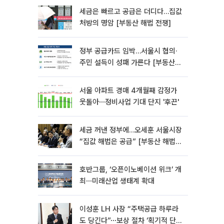
세금은 빠르고 공급은 더디다…집값
처방의 명암 [부동산 해법 전쟁]
정부 공급카드 임박…서울시 협의·
주민 설득이 성패 가른다 [부동산
해법 전쟁]
서울 아파트 경매 4개월째 감정가
웃돌아⋯정비사업 기대 단지 '후끈'
세금 꺼낸 정부에…오세훈 서울시장
“집값 해법은 공급” [부동산 해법
전쟁]
호반그룹, ‘오픈이노베이션 위크’ 개
최⋯미래산업 생태계 확대
이성훈 LH 사장 “주택공급 하루라
도 당긴다”⋯보상 절차 ‘획기적 단