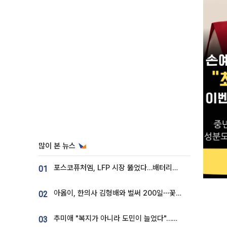
많이 본 뉴스
포스코퓨처엠, LFP 시장 뚫었다…배터리사와 대규모 장기 공급 합의
01
아옳이, 한의사 김형배와 벌써 200일⋯꽃다발 들고 "프러포즈 아냐"
02
추미애 "복지가 아니라 도민이 늘었다"…재정난 책임론 정면돌파
03