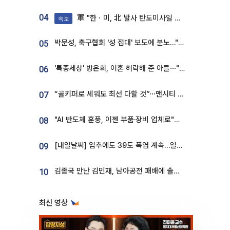
04
軍 "한ㆍ미, 北 발사 탄도미사일 제원 정밀분석 중"
속보
박문성, 축구협회 '성 접대' 보도에 분노…"다 말아먹으려고 작정했나"
05
'특종세상' 방은희, 이혼 허락해 준 아들⋯"너무 잘 커줬다" 오열
06
“골키퍼로 세워도 최선 다할 것”⋯맨시티 누네스, 주전 경쟁 각오 [인터뷰]
07
"AI 반도체 훈풍, 이젠 부품·장비 업체로"⋯증권가 HBM 수혜주 조명
08
[내일날씨] 입추에도 39도 폭염 계속…일부 지역 소나기
09
김종국 만난 김민재, 남아공전 패배에 솔직한 속내⋯"선수들도 못하긴 했다"
10
최신 영상