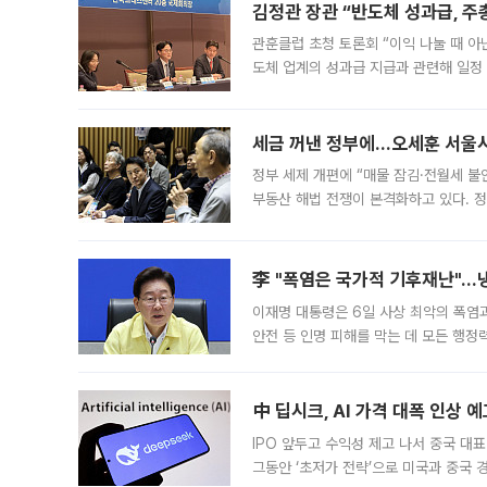
김정관 장관 “반도체 성과급, 
관훈클럽 초청 토론회 “이익 나눌 때 아
도체 업계의 성과급 지급과 관련해 일정
최근 상법·자본시장법 개정으로 기업 지
세금 꺼낸 정부에…오세훈 서울시장
정부 세제 개편에 “매물 잠김·전월세 불
부동산 해법 전쟁이 본격화하고 있다. 
드를 꺼내자 서울시는 전·월세 부담만 
李 "폭염은 국가적 기후재난"…냉
이재명 대통령은 6일 사상 최악의 폭염
안전 등 인명 피해를 막는 데 모든 행
인프라 확충 계획을 내년도 예산안에 반
中 딥시크, AI 가격 대폭 인상 
IPO 앞두고 수익성 제고 나서 중국 대표
그동안 ‘초저가 전략’으로 미국과 중국