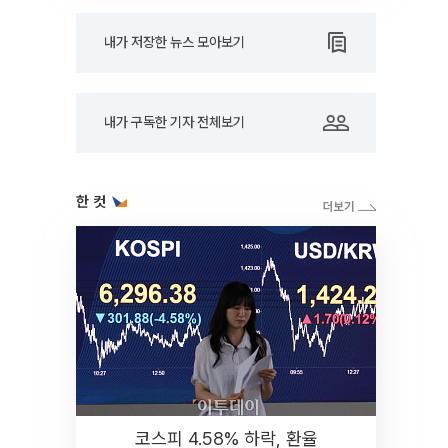
내가 저장한 뉴스 모아보기
내가 구독한 기자 전체보기
한 컷
코스피 4.58% 하락, 환율