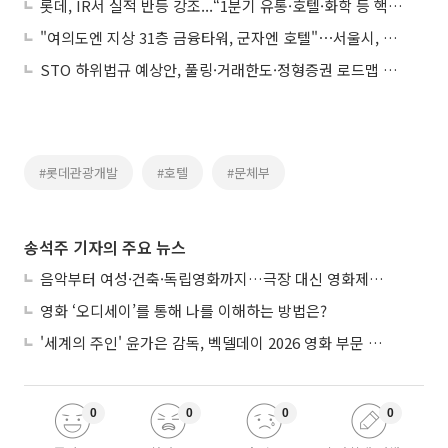
롯데, IR서 실적 반등 강조...“1분기 유통·호텔·화학 등 핵심사업군 영업익↑”
"여의도엔 지상 31층 금융타워, 군자엔 호텔"⋯서울시, 미래도시 개발 속도
STO 하위법규 예상안, 풀링·거래한도·정형증권 로드맵 제시
#롯데관광개발
#호텔
#문체부
송석주 기자의 주요 뉴스
음악부터 여성·건축·독립영화까지…극장 대신 영화제로 즐기는 스크린 여행
영화 ‘오디세이’를 통해 나를 이해하는 방법은?
'세계의 주인' 윤가은 감독, 벡델데이 2026 영화 부문 벡델리안 감독 선정
0
0
0
0