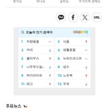
좋아요
화나요
슬퍼요
추가취재 원해요
주요뉴스