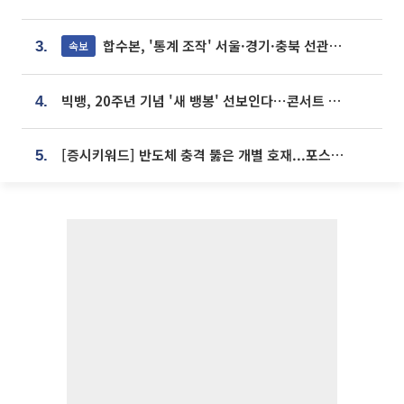
합수본, '통계 조작' 서울·경기·충북 선관위 등 추가 압수수색
속보
3.
빅뱅, 20주년 기념 '새 뱅봉' 선보인다⋯콘서트 앞두고 팝업 개최
4.
[증시키워드] 반도체 충격 뚫은 개별 호재...포스코퓨처엠·에코프로·한화솔루션 '눈길'
5.