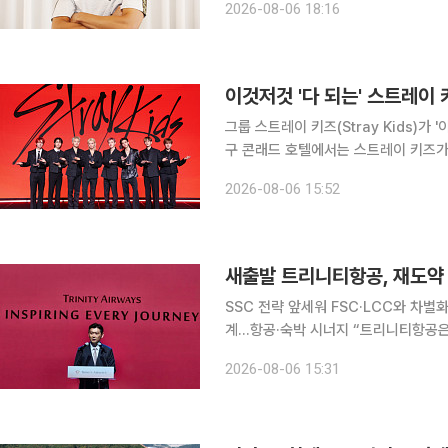
2026-08-06 18:16
에서는 강한 정신력이 필수다. 3일마
이것저것 '다 되는' 스트레이
그룹 스트레이 키즈(Stray Kids)가 '이것 
구 콘래드 호텔에서는 스트레이 키즈가 7
THAT) 기념 기자간담회가 열렸다. 이
2026-08-06 15:52
필릭스, 승민, 아이엔이 참석해 신
새출발 트리니티항공, 재도약
SSC 전략 앞세워 FSC·LCC와 차별
계…항공·숙박 시너지 “트리니티항공은 고객에게 정말 필요한 서비스를 가장 가치있게 제공하는 항
공사가 되겠습니다.”(이상윤 트리니티항공 대표이사) 소노트리니티그룹
2026-08-06 15:31
리니티항공'으로 간판을 바꿔 달고 재