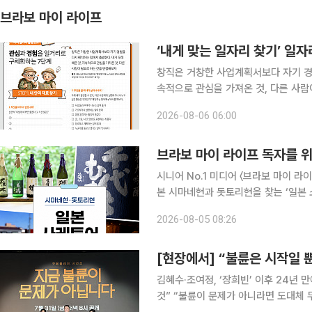
브라보 마이 라이프
‘내게 맞는 일자리 찾기’ 일자
창직은 거창한 사업계획서보다 자기 경험
속적으로 관심을 가져온 것, 다른 사람이 필요로 하는
용정보원 ‘함께 할 미래 for 5060 창직사
2026-08-06 06:00
내 안의 재료 찾기 1. 무엇을 바꾸
브라보 마이 라이프 독자를 
시니어 No.1 미디어 〈브라보 마이 
본 시마네현과 돗토리현을 찾는 ‘일본 소
월 7일부터 10일까지 3박 4일이다. 이번 프로그램은 일본 전통 청주인 니혼슈를 만드는 사카구라
2026-08-05 08:26
(양조장)를 비롯해 와이너리와 수제맥
[현장에서] “불륜은 시작일 
김혜수·조여정, ‘장희빈’ 이후 24년 만에 재회 이창희 감독 “내 작품 중 가장 
것” “불륜이 문제가 아니라면 도대체 무엇이 문제일까?” 완벽해 보이던 두 가족의 일상이 불륜설을