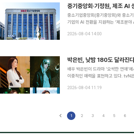
중기중앙회·기정원, 제조 AI
중소기업중앙회(중기중앙회)와 중소기
기업의 AI 전환을 지원하는 ‘제조분야 
한다고 4일 밝혔다. 지원사업은 중소벤처기업부가 추진하는 제조기업 AI 전환 사업이다. 최종 선정
2026-08-04 14:00
된 48개 과제에 총사업비 1229억원을
박은빈, 낮밤 180도 달라진
배우 박은빈이 드라마 ‘오싹한 연애’
이중적인 매력을 표현하고 있다. tvN은 4일 토일드라마 ‘오싹한 연애’에서 호텔 대표 천여리 역을
맡은 박은빈의 낮과 밤 스타일링을 공
2026-08-04 11:19
1
2
3
4
5
6