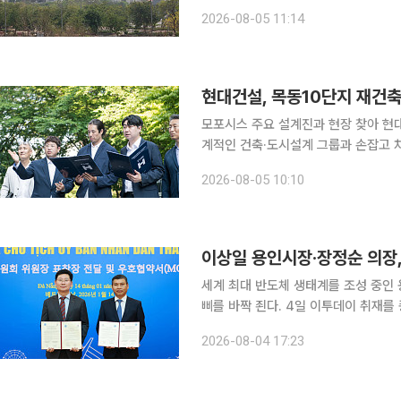
뉴델리 인디라 간디 실내경기장에서 열
2026-08-05 11:14
단식에 출전한다. 여자단식 세계랭킹 
현대건설, 목동10단지 재건
모포시스 주요 설계진과 현장 찾아 현대건설이 서울 양천구 목동10단지 재건축 사업 수주를 위해 세
계적인 건축·도시설계 그룹과 손잡고 차별화된 설계안을
모포시스(Morphosis), 통합 디자인
2026-08-05 10:10
한 특화 설계를 마련한다고 5일 밝혔다.
이상일 용인시장·장정순 의장,
세계 최대 반도체 생태계를 조성 중인
삐를 바짝 죈다. 4일 이투데이 취재를 종합하면, 이상일 용인특례시장은 용인특례시와 우호협약을
체결한 베트남 다낭시의 공식 초청을 
2026-08-04 17:23
이번 방문에는 장정순 용인특례시의회 