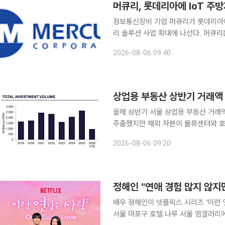
머큐리, 롯데리아에 IoT 
정보통신장비 기업 머큐리가 롯데리아에
리 솔루션 사업 확대에 나선다. 머큐리는 6일 롯데리아 운영사인 롯데GRS와 IoT 기반 상업용 주방
자동소화장치 공급계약을 체결했다고 밝혔다. 이번 계약에 따라 회사는 롯데리아
2026-08-06 09:40
IoT 기반 주방자동소화장치를 순차적으
상업용 부동산 상반기 거래액 
올해 상반기 서울 상업용 부동산 거래
주춤했지만 해외 자본이 물류센터와 호
지난해 같은 기간보다 71% 늘어 뚜렷한 회복세를 보였다. 6
2026-08-06 09:20
표한 ‘2026년 2분기 서울 투자 시장
정해인 "연애 경험 많지 않
배우 정해인이 넷플릭스 시리즈 '이런 엿
서울 마포구 호텔 나루 서울 엠갤러리