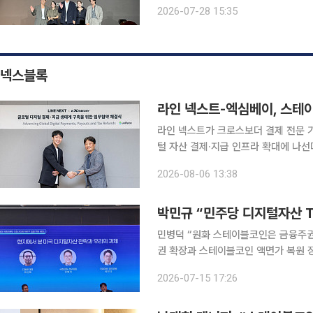
시작으로 걷잡을 수 없이 무너진다. 
2026-07-28 15:35
핍을 감춘 이웃으로 만나 예측 불가능
넥스블록
라인 넥스트-엑심베이, 스테
라인 넥스트가 크로스보더 결제 전문 
털 자산 결제·지급 인프라 확대에 나선다. 라인 넥스트는 엑심베이와 글로벌 디지털 자산 결제
급 서비스 확대를 위한 업무협약(MOU)을 체결했다고 
2026-08-06 13:38
제와 세금 환급(택스리펀드) 서비스를
박민규 “민주당 디지털자산 
민병덕 “원화 스테이블코인은 금융주권
권 확장과 스테이블코인 액면가 복원 
후속 제도 신속 처리해야” 미국이 스테이블코인을 중심으로 디지털 금융질서 재편에 속도를 내는 가
2026-07-15 17:26
운데, 한국도 올해 하반기 디지털자산