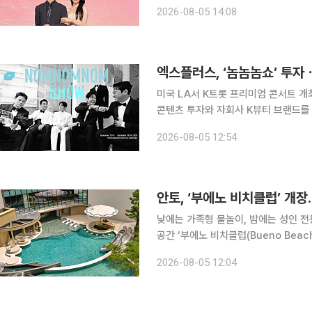
정해인은 "사실 모태솔로를 연기하는 게
2026-08-05 14:08
면 모태솔로는 아니지만 연애 경험이 
엑스플러스, ‘놈놈놈쇼’ 투
미국 LA서 K트롯 프리미엄 콘서트 개최…콘텐츠 마케팅 
콘텐츠 투자와 자회사 K뷰티 브랜드를
다. 엑스플러스는 엘브이넥서스와 공동 투자한 글로벌 엔터테인먼트 플랫폼 ‘NOM.NOM.NOM
2026-08-05 12:54
SHOW(놈놈놈쇼)’가 미국 로스앤젤레
안토, ‘부에노 비치클럽’ 개
낮에는 가족형 물놀이, 밤에는 성인 전용 DJ 풀파티 운영 하이엔
공간 ‘부에노 비치클럽(Bueno Beac
위한 물놀이 시설과 성인 전용 DJ 프
2026-08-05 12:04
인다. 5일 한화호텔앤드리조트에 따