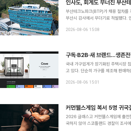
부산테크노파크(BTP)가 채용 절차를
부산시 감사에서 무더기로 적발됐다. 
을 수 있는 구조가 운영됐고, 실제 회
2026-08-06 15:08
구독·B2B·새 브랜드...생존
국내 가구업계가 장기화된 주택시장 침
고 있다. 단순히 가구를 제조해 판매
눈을 돌리는 등 돌파구 마련에 잇따라 나서고 있다. 6일 가구업계에 따르
2026-08-06 15:01
시스는 최근 사무 가구 설치와 관리, 
커먼웰스게임 복서 5명 귀국
2026 글래스고 커먼웰스게임에 출전
국하지 않아 스코틀랜드 경찰이 조사에 나섰다. 로이터통신과 영국 일간 더타임
스코틀랜드 경찰은 4일(현지시간) “소