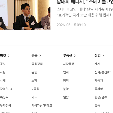
남태희 매니저, “스테이블코인
스테이블코인 ‘테더’ 단일 시가총액 1
“효과적인 국가 보안 대응 위해 법제화 통한 규제 방안 마
인 테더의 단일 시가총액이 1900억 
2026-06-15 09:10
가 아닌 셈이다. 디지털 통화의 확산은
마켓
금융
부동산
산업
공시
금융정책
시장동향
재계
시황
은행
업계
전자/통신/IT
시세
보험
정책
자동차
장외/IPO
2금융
분양
중화학
특징주
카드
일반
항공/물류
투자전략
가상자산/핀테크
유통