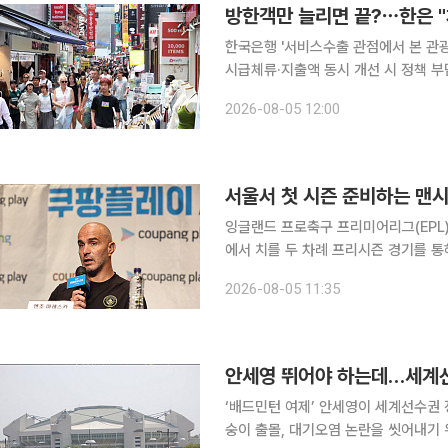
방한객만 늘리면 끝?⋯한은 "
한국은행 '서비스수출 관점에서 본 관광
시급체류·지출액 동시 개선 시 정책 부담 줄고 효과 극대화 외국
기존 관광산업 정책의 패러다임을 '서
2026-08-05 12:00
이미 우리나라 인구의 37%가 매년 한
서울서 첫 시즌 준비하는 맨시
잉글랜드 프로축구 프리미어리그(EPL)
에서 치를 두 차례 프리시즌 경기를 
뜻을 밝혔다. 마레스카 감독은 선수단과 함께 4일 저녁 서울에 도착한 뒤 서울 종로구 포시즌스호텔
2026-08-05 11:35
에서 열린 기
안세영 뛰어야 하는데…세계선
‘배드민턴 여제’ 안세영이 세계선수권
숭이 출몰, 대기오염 논란을 씻어내기 위한 시설 정비에 나섰