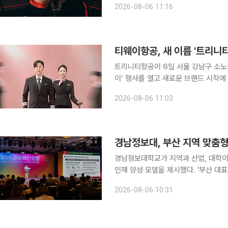
2026-08-06 11:16
“경위를 파악하기 위한 조사를 진행하
티웨이항공, 새 이름 '트리니
트리니티항공이 6일 서울 강남구 소노
이’ 행사를 열고 새로운 브랜드 시작에 따
Carrier) 전략을 발표했다. 이번 행사는 사명 변경 이후 처음으로 열린 공식 행사로, 새로운 브랜드
2026-08-06 11:03
정체성과 향후 서비스혁신 방향을 대내
경남정보대, 부산 지역 맞춤
경남정보대학교가 지역과 산업, 대학
인재 양성 모델을 제시했다. '부산 대표 커뮤니티 칼리지' 경남정보대학교는 앵커사업단이 최근 부산
파라다이스호텔에서 열린 '2026 부산
2026-08-06 10:31