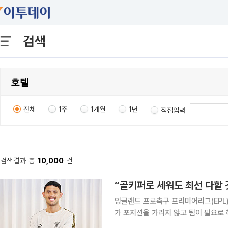
검색
전체
1주
1개월
1년
직접입력
검색결과 총
10,000
건
“골키퍼로 세워도 최선 다할 
잉글랜드 프로축구 프리미어리그(EPL)
가 포지션을 가리지 않고 팀이 필요로
를 밝혔다. 누네스는 6일 오후 서울 중구 코리아나호텔에서 국내 취재진과 만나 “맨시티 같은 구단