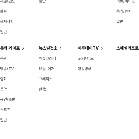
채권/펀드
일반
의료/바이오
환율
중기/벤처
국제시황
일반
일반
문화·라이프
뉴스발전소
이투데이TV
스페셜리포트
관광
이슈크래커
e스튜디오
방송/TV
요즘, 이거
랭킹영상
영화
그래픽스
음악
한 컷
공연/출판
스포츠
일반