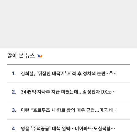
많이 본 뉴스
김희철, '뒤집힌 태극기' 지적 후 정치색 논란…"좌우 떠나 우리나라 국기"
1.
3445억 자사주 지급 마쳤는데...삼성전자 DX노조, 뒤늦은 '떼쓰기 집회'
2.
이란 “호르무즈 새 항로 합의 매우 근접...미국 배상 먼저”
3.
영끌 '주택공급' 대책 임박⋯비아파트·도심복합까지 총동원
4.