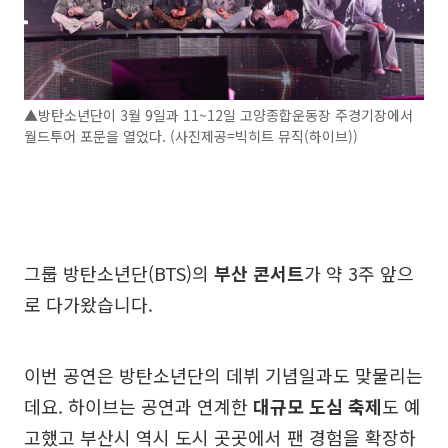
▲방탄소년단이 3월 9일과 11~12일 고양종합운동장 주경기장에서
월드투어 포문을 열었다. (사진제공=빅히트 뮤직(하이브))
그룹 방탄소년단(BTS)의
부산 콘서트
가 약 3주 앞으
로 다가왔습니다.
이번 공연은 방탄소년단의 데뷔 기념일과도 맞물리는
데요. 하이브는 공연과 연계한
대규모 도심 축제
도 예
고했고 부산시 역시 도시 곳곳에서 팬 경험을 확장하