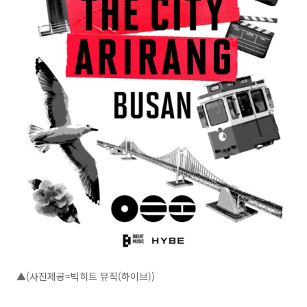
▲(사진제공=빅히트 뮤직(하이브))