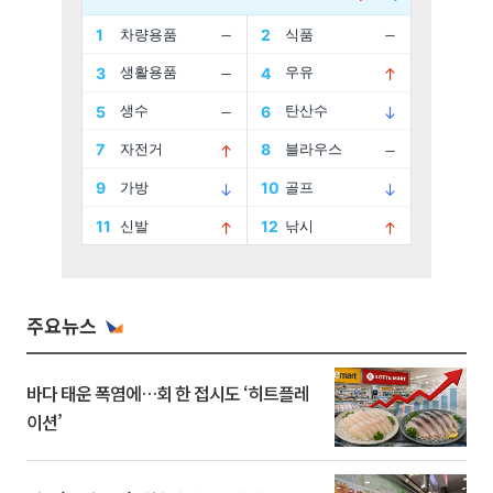
주요뉴스
바다 태운 폭염에…회 한 접시도 ‘히트플레
이션’