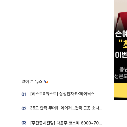
많이 본 뉴스
[베스트&워스트] 삼성전자·SK하이닉스 밀린 한 주…상상인증권은 85% 급등
01
35도 안팎 무더위 이어져…전국 곳곳 소나기 [오늘 날씨]
02
03
[주간증시전망] 다음주 코스피 6000~7000⋯“外人 수급은 정책이 변수”