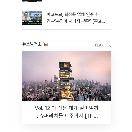
에코프로, 화장품 업체 인수 추
진⋯“본업과 시너지 부족” [찐코노
미]
뉴스발전소
Vol. 12 이 집은 대체 얼마일까
: 슈퍼리치들의 주거지 [THE
RARE]