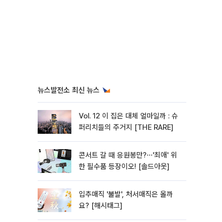
뉴스발전소 최신 뉴스
Vol. 12 이 집은 대체 얼마일까 : 슈
퍼리치들의 주거지 [THE RARE]
콘서트 갈 때 응원봉만?⋯'최애' 위
한 필수품 등장이오! [솔드아웃]
입추매직 '불발', 처서매직은 올까
요? [해시태그]