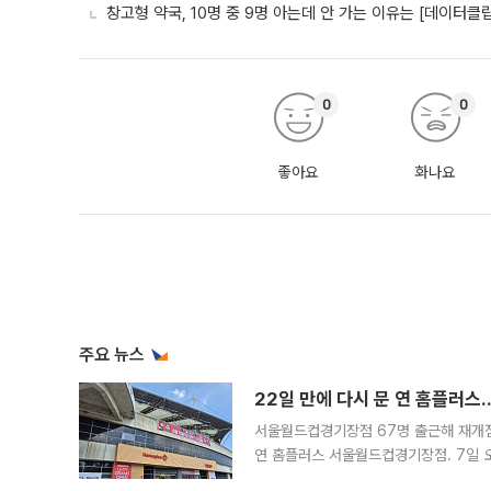
창고형 약국, 10명 중 9명 아는데 안 가는 이유는 [데이터클
0
0
좋아요
화나요
주요 뉴스
22일 만에 다시 문 연 홈플러스
서울월드컵경기장점 67명 출근해 재개점 
연 홈플러스 서울월드컵경기장점. 7일 
우유, 과일 같은 신선식품이 차근차근 자