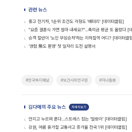
관련 뉴스
중고 전기차, 1순위 조건도 걱정도 '배터리' [데이터클립]
"요즘 결혼식 가면 얼마 내세요?"…축의금 평균 또 올랐다 [
승객 절반이 '노인 무임승차'하는 지하철역 어디? [데이터클립
‘경험 無도 환영’ 첫 일자리 도전 설명서
#한국복지패널
#보건사회연구원
#자녀돌봄
김다애의 주요 뉴스
자세히보기
만지고 누르며 푼다…스트레스 잡는 '말랑이' [데이터클립]
강원, 여름 휴가철 교통사고 증가율 전국 1위 [데이터클립]