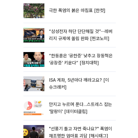
극한 폭염의 붉은 마침표 [한컷]
“삼성전자 하단 단단해질 것”⋯레버
리지 규제에 쏠림 완화 [찐코노미]
“한동훈은 ‘공한증’ 낮추고 장동혁은
‘공장증’ 키운다” [정치대학]
ISA 계좌, 5년마다 깨라고요? [이
슈크래커]
만지고 누르며 푼다…스트레스 잡는
'말랑이' [데이터클립]
"선풍기 틀고 자면 죽나요?" 폭염이
재조명한 엄마표 괴담 [해시태그]