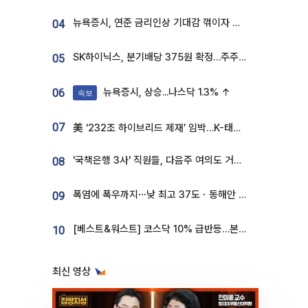
뉴욕증시, 연준 금리인상 기대감 꺾이자 상승...S&P500 사상 최고치 [종합]
04
SK하이닉스, 분기배당 375원 확정…주주환원책 9월로 앞당겨 발표
05
뉴욕증시, 상승...나스닥 1.3% ↑
06
속보
07
美 ‘232조 하이브리드 제재’ 임박…K-태양광, 불확실성 털고 날개 다나
'국책은행 3사' 직원들, 다음주 여의도 거리 나서는 까닭은
08
폭염에 폭우까지⋯낮 최고 37도ㆍ동해안 강한 비 [날씨]
09
[베스트&워스트] 코스닥 10% 급반등…본느, 최대주주 변경 기대에 270% 폭등
10
최신 영상