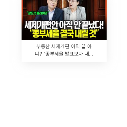
부동산 세제개편 아직 끝 아
냐? "종부세율 발표보다 내릴
것" 장기거주·양도세 전망 I 집
땅지성 I 김인만, 진미윤