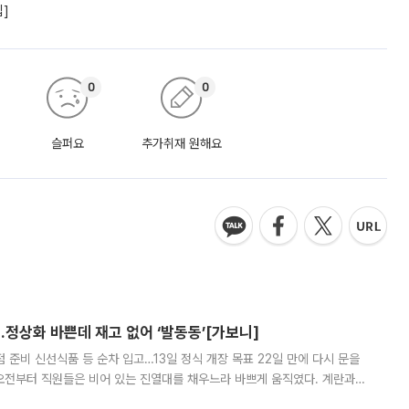
립]
0
0
슬퍼요
추가취재 원해요
…정상화 바쁜데 재고 없어 ‘발동동’[가보니]
준비 신선식품 등 순차 입고…13일 정식 개장 목표 22일 만에 다시 문을
오전부터 직원들은 비어 있는 진열대를 채우느라 바쁘게 움직였다. 계란과
리를 잡기 시작했지만, 매장 곳곳엔 여전히 텅 빈 매대가 먼저 눈에 들어왔