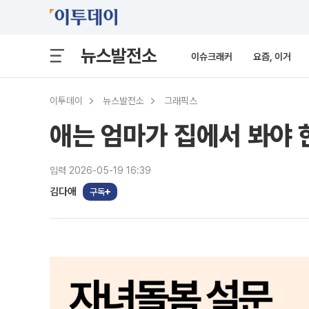
뉴스발전소
이슈크래커
요즘, 이거
이투데이
뉴스발전소
그래픽스
애는 엄마가 집에서 봐야 
입력 2026-05-19 16:39
김다애
구독