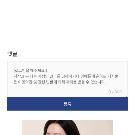
댓글
0 / 300