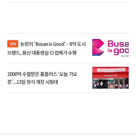
논란의 'Busan is Good'…8억 도시
단독
브랜드, 용산 대통령실 CI 업체가 수행
2000억 수혈받은 홈플러스 ‘오늘 가오
픈’...13일 정식 개장 시험대