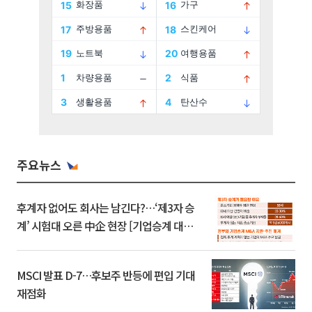
주요뉴스
후계자 없어도 회사는 남긴다?…‘제3자 승
계’ 시험대 오른 中企 현장 [기업승계 대전
환]
MSCI 발표 D-7…후보주 반등에 편입 기대
재점화