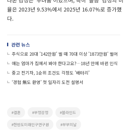
나온 감정은 '두려움'이었으며, 특히 '슬픔' 감정의 비
율은 2023년 9.53%에서 2025년 16.07%로 증가했
다.
관련 뉴스
주식으로 20대 '142만원' 벌 때 70대 이상 '1873만원' 벌어
애는 엄마가 집에서 봐야 한다고요?…18년 만에 바뀐 인식
중고 전기차, 1순위 조건도 걱정도 '배터리'
‘경험 無도 환영’ 첫 일자리 도전 설명서
#결혼
#부정감정
#블라인드
#한반도미래인구연구원
#부부의날