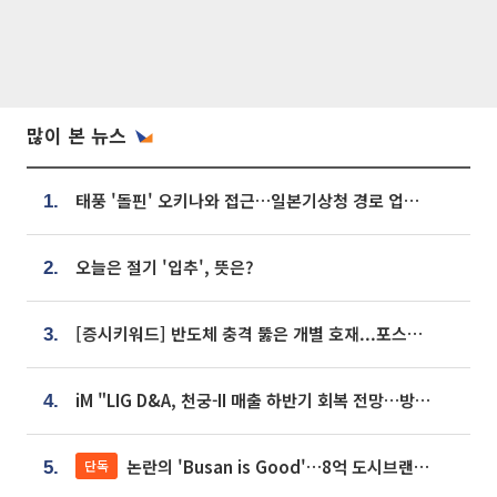
많이 본 뉴스
태풍 '돌핀' 오키나와 접근…일본기상청 경로 업데이트
1.
오늘은 절기 '입추', 뜻은?
2.
[증시키워드] 반도체 충격 뚫은 개별 호재...포스코퓨처엠·에코프로·한화솔루션 '눈길'
3.
iM "LIG D&A, 천궁-II 매출 하반기 회복 전망…방산 톱픽 유지"
4.
논란의 'Busan is Good'…8억 도시브랜드, 용산 대통령실 CI 업체가 수행
단독
5.