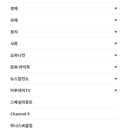
경제
국제
정치
사회
오피니언
문화·라이프
뉴스발전소
이투데이TV
스페셜리포트
Channel 5
위너스IR클럽