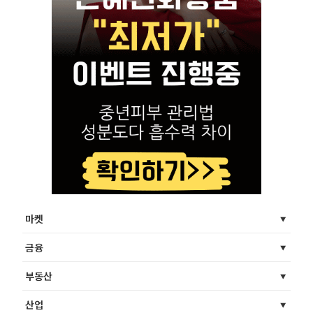
마켓
금융
부동산
산업