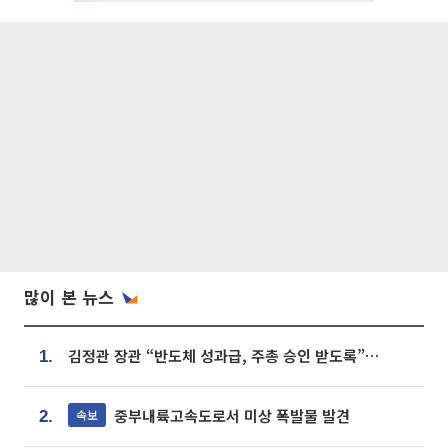
많이 본 뉴스
김정관 장관 “반도체 성과급, 주총 승인 받도록”…상법·자본시장법 개정 시사
1.
중부내륙고속도로서 미상 폭발물 발견
속보
2.