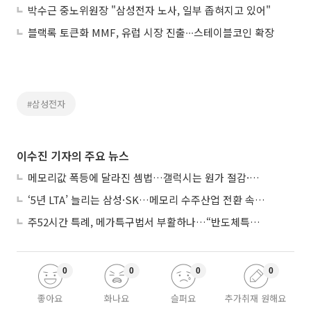
박수근 중노위원장 "삼성전자 노사, 일부 좁혀지고 있어"
블랙록 토큰화 MMF, 유럽 시장 진출∙∙∙스테이블코인 확장
#삼성전자
이수진 기자의 주요 뉴스
메모리값 폭등에 달라진 셈법…갤럭시는 원가 절감·아이폰은 서비스 확대
‘5년 LTA’ 늘리는 삼성·SK…메모리 수주산업 전환 속 다른 셈법
주52시간 특례, 메가특구법서 부활하나…“반도체특별법 담겨야”
0
0
0
0
좋아요
화나요
슬퍼요
추가취재 원해요