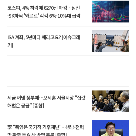
코스피, 4% 하락에 6270선 마감…삼전
·SK하닉 '와르르' 각각 6%·10%대 급락
ISA 계좌, 5년마다 깨라고요? [이슈크래
커]
세금 꺼낸 정부에…오세훈 서울시장 “집값
해법은 공급” [종합]
李 "폭염은 국가적 기후재난"…냉방·전력
망 확충 등 예산 반영 주문 [종합]