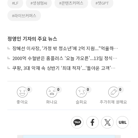
#LF
#생성형AI
#콘텐츠커머스
#챗GPT
#라이브커머스
정영인 기자의 주요 뉴스
장혜선 이사장, ‘가정 밖 청소년’에 2억 지원...“억울하고 아파도 단단해지길”
2000억 수혈받은 홈플러스 ‘오늘 가오픈’...13일 정식 개장 시험대
쿠팡, 3대 악재 속 상반기 ‘최대 적자’...‘돌아온 고객’에 수익성 반등 주목
0
0
0
0
좋아요
화나요
슬퍼요
추가취재 원해요