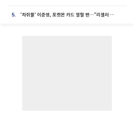
'차쥐뿔' 이준영, 포켓몬 카드 열혈 팬⋯"리셀러 처단할 것"
5.