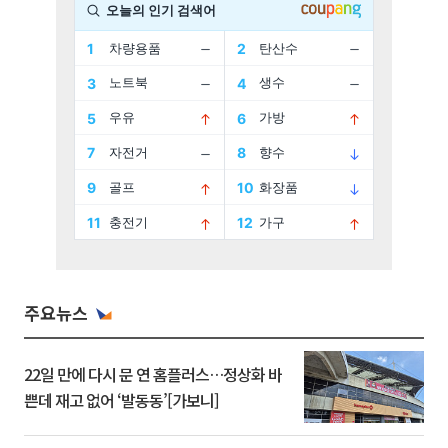
주요뉴스
22일 만에 다시 문 연 홈플러스…정상화 바
쁜데 재고 없어 ‘발동동’[가보니]