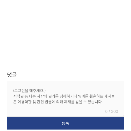
댓글
0 / 300