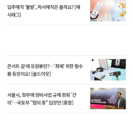
입추매직 '불발', 처서매직은 올까요? [해
시태그]
콘서트 갈 때 응원봉만?⋯'최애' 위한 필수
품 등장이오! [솔드아웃]
서울시, 정부에 정비사업 규제 완화 '건
의'⋯국토부 "협의 중" 입장만 [종합]