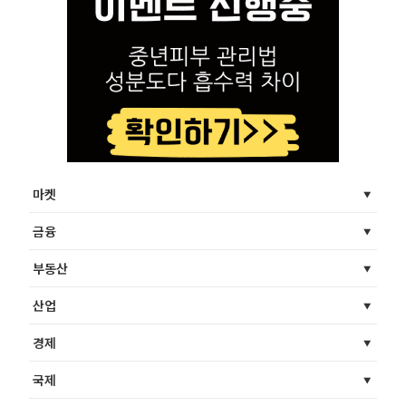
마켓
금융
부동산
산업
경제
국제