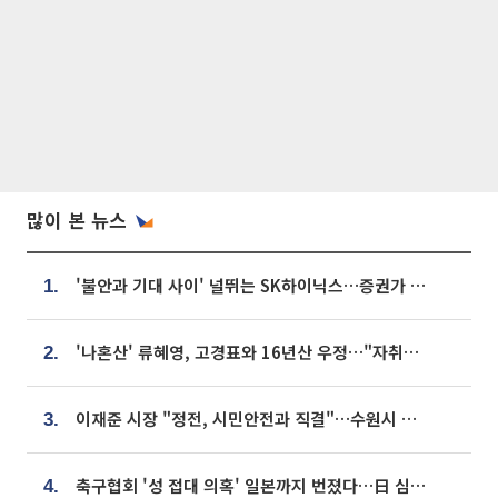
많이 본 뉴스
'불안과 기대 사이' 널뛰는 SK하이닉스…증권가 "HBM4·LTA 기반 펀터멘털 견고"
1.
'나혼산' 류혜영, 고경표와 16년산 우정…"자취방서 부모님과 마주쳐"
2.
이재준 시장 "정전, 시민안전과 직결"…수원시 비상대응체계 가동
3.
축구협회 '성 접대 의혹' 일본까지 번졌다…日 심판 실명 공개
4.